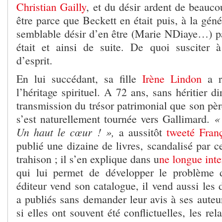
Christian Gailly
, et du désir ardent de beau
être parce que Beckett en était puis, à la géné
semblable désir d’en être (Marie NDiaye…) 
était et ainsi de suite. De quoi susciter 
d’esprit.
En lui succédant, sa fille
Irène Lindon
a re
l’héritage spirituel. A 72 ans, sans héritier di
transmission du trésor patrimonial que son père
«
s’est naturellement tournée vers Gallimard.
Un haut le cœur ! »,
a aussitôt
tweeté Fran
publié une dizaine de livres, scandalisé par ce
trahison ; il s’en explique dans u
ne longue int
qui lui permet de développer le problème
éditeur vend son catalogue, il vend aussi les d
a publiés sans demander leur avis à ses aut
si elles ont souvent été conflictuelles, les re