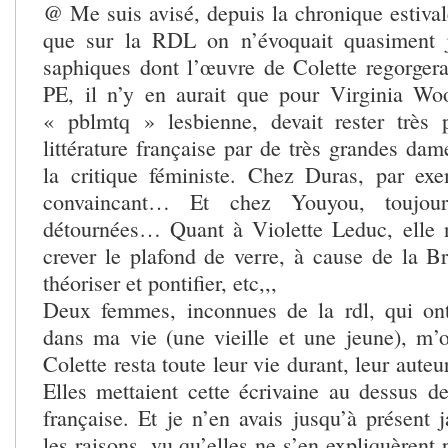
@ Me suis avisé, depuis la chronique estiv
que sur la RDL on n’évoquait quasiment 
saphiques dont l’œuvre de Colette regorge
PE, il n’y en aurait que pour Virginia 
« pblmtq » lesbienne, devait rester très 
littérature française par de très grandes dame
la critique féministe. Chez Duras, par ex
convaincant… Et chez Youyou, toujou
détournées… Quant à Violette Leduc, elle 
crever le plafond de verre, à cause de la Br
théoriser et pontifier, etc,,,
Deux femmes, inconnues de la rdl, qui o
dans ma vie (une vieille et une jeune), m’o
Colette resta toute leur vie durant, leur aute
Elles mettaient cette écrivaine au dessus de 
française. Et je n’en avais jusqu’à présent 
les raisons, vu qu’elles ne s’en expliquèrent 