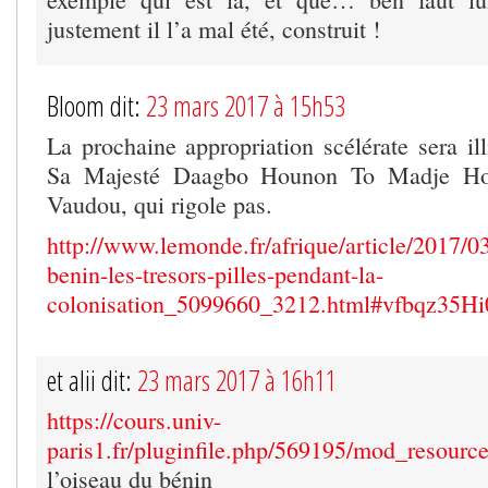
justement il l’a mal été, construit !
Bloom dit:
23 mars 2017 à 15h53
La prochaine appropriation scélérate sera il
Sa Majesté Daagbo Hounon To Madje Hou
Vaudou, qui rigole pas.
http://www.lemonde.fr/afrique/article/2017/0
benin-les-tresors-pilles-pendant-la-
colonisation_5099660_3212.html#vfbqz35Hi
et alii dit:
23 mars 2017 à 16h11
https://cours.univ-
paris1.fr/pluginfile.php/569195/mod_reso
l’oiseau du bénin