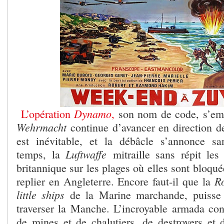
Dynamo
L’opération
,
son nom de code, s’emb
Wehrmacht
continue d’avancer en direction de
est inévitable, et la débâcle s’annonce sa
Luftwaffe
temps, la
mitraille sans répit les
britannique sur les plages où elles sont bloqué
R
replier en Angleterre. Encore faut-il que la
little ships
de la Marine marchande, puisse 
traverser la Manche. L’incroyable armada con
de mines et de chalutiers, de destroyers et d