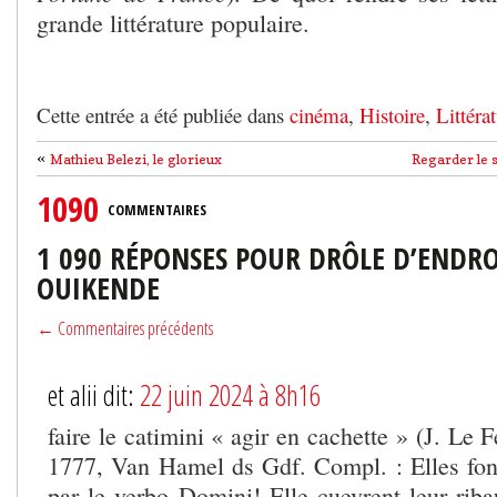
grande littérature populaire.
Cette entrée a été publiée dans
cinéma
,
Histoire
,
Littérat
«
Mathieu Belezi, le glorieux
Regarder le 
1090
COMMENTAIRES
1 090 RÉPONSES POUR DRÔLE D’ENDR
OUIKENDE
← Commentaires précédents
et alii dit:
22 juin 2024 à 8h16
faire le catimini « agir en cachette » (J. Le 
1777, Van Hamel ds Gdf. Compl. : Elles font
par le verbo Domini! Elle cuevrent leur rib