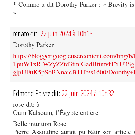
* Comme a dit Dorothy Parker : « Brevity is 
».
renato dit:
22 juin 2024 à 10h15
Dorothy Parker
https://blogger.googleusercontent.com
TpuW1xRlWZyZZtd3tmiGadBfimvfTYU3S
gjpUFuK5pSoBNnaicBTHb/s1600/Dorothy+Pa
Edmond Poivre dit:
22 juin 2024 à 10h32
rose dit: à
Oum Kalsoum, l’Égypte entière.
Belle intuition Rose.
Pierre Assouline aurait pu bâtir son article 