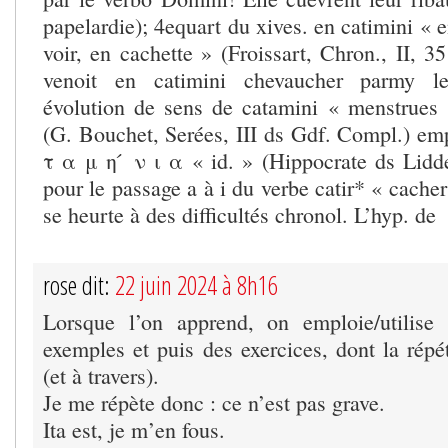
papelardie); 4equart du xives. en catimini « e
voir, en cachette » (Froissart, Chron., II, 3
venoit en catimini chevaucher parmy les
évolution de sens de catamini « menstrues »
(G. Bouchet, Serées, III ds Gdf. Compl.) empr
τ α μ η ́ ν ι α « id. » (Hippocrate ds Liddel
pour le passage a à i du verbe catir* « cacher
se heurte à des difficultés chronol. L’hyp. de
rose dit:
22 juin 2024 à 8h16
Lorsque l’on apprend, on emploie/utilise
exemples et puis des exercices, dont la répét
(et à travers).
Je me répète donc : ce n’est pas grave.
Ita est, je m’en fous.