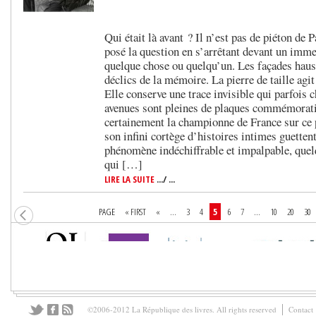
Qui était là avant ? Il n’est pas de piéton de P
posé la question en s’arrêtant devant un imme
quelque chose ou quelqu’un. Les façades hau
déclics de la mémoire. La pierre de taille a
Elle conserve une trace invisible qui parfois 
avenues sont pleines de plaques commémorati
certainement la championne de France sur ce p
son infini cortège d’histoires intimes guettent
phénomène indéchiffrable et impalpable, quel
qui […]
LIRE LA SUITE
.../ ...
PAGE
« FIRST
«
...
3
4
5
6
7
...
10
20
30
©2006-2012 La République des livres. All rights reserved
Contact