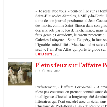
« Je reste avec vous » peut-on lire sur sa tom
Saint-Blaise-des-Simples, à Milly-la-Forêt. P
tome de son journal posthume où Jean Cocteau 
des morts, comme Saint-Simon dans son glaci
derrière rôti par le feu de la cheminée, mais la
faux génie ; Giraudoux, le raseur précieux ; 
Galeries Lafayette ; Saint-Exupéry, la face sac
l’ignoble imbécillité ; Mauriac, nul et sale ; 
seul », l’air d’un Atlas qui porte le globe su
LIRE LA SUITE
.../ ...
Pleins feux sur l’affaire 
LE 7 DÉCEMBRE 2012
Parfaitement, « l’affaire Port-Royal ». A env
n’est pas coutume, en prenant connaissance de
intelligence d’icelui a longtemps été dominé
littéraires qui l’ont encadré avec un éclat sans
l’histoire de Port-Royal (1742) de Racine et 