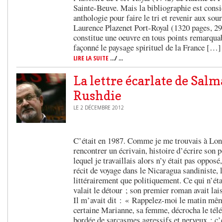
Sainte-Beuve. Mais la bibliographie est consi
anthologie pour faire le tri et revenir aux so
Laurence Plazenet Port-Royal (1320 pages, 2
constitue une oeuvre en tous points remarqua
façonné le paysage spirituel de la France […]
LIRE LA SUITE
.../ ...
La lettre écarlate de Sal
Rushdie
LE 2 DÉCEMBRE 2012
C’était en 1987. Comme je me trouvais à Lond
rencontrer un écrivain, histoire d’écrire son 
lequel je travaillais alors n’y était pas oppos
récit de voyage dans le Nicaragua sandiniste, l
littérairement que politiquement. Ce qui n’é
valait le détour ; son premier roman avait la
Il m’avait dit : « Rappelez-moi le matin mê
certaine Marianne, sa femme, décrocha le télé
bordée de sarcasmes agressifs et nerveux ; c’e