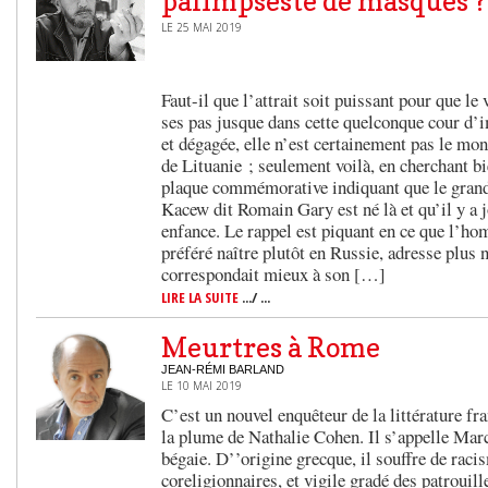
palimpseste de masques ?
LE 25 MAI 2019
Faut-il que l’attrait soit puissant pour que le 
ses pas jusque dans cette quelconque cour d’
et dégagée, elle n’est certainement pas le mo
de Lituanie ; seulement voilà, en cherchant bi
plaque commémorative indiquant que le grand
Kacew dit Romain Gary est né là et qu’il y a 
enfance. Le rappel est piquant en ce que l’ho
préféré naître plutôt en Russie, adresse plus 
correspondait mieux à son […]
LIRE LA SUITE
.../ ...
Meurtres à Rome
JEAN-RÉMI BARLAND
LE 10 MAI 2019
C’est un nouvel enquêteur de la littérature fra
la plume de Nathalie Cohen. Il s’appelle Mar
bégaie. D’’origine grecque, il souffre de racis
coreligionnaires, et vigile gradé des patrouill