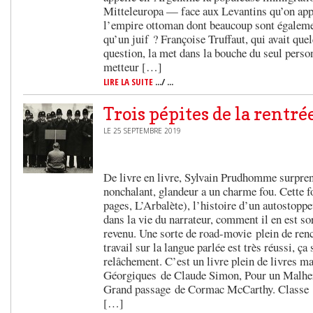
Mitteleuropa — face aux Levantins qu’on app
l’empire ottoman dont beaucoup sont égaleme
qu’un juif ? Françoise Truffaut, qui avait que
question, la met dans la bouche du seul person
metteur […]
LIRE LA SUITE
.../ ...
Trois pépites de la rentré
LE 25 SEPTEMBRE 2019
De livre en livre, Sylvain Prudhomme surpren
nonchalant, glandeur a un charme fou. Cette fo
pages, L’Arbalète), l’histoire d’un autostoppe
dans la vie du narrateur, comment il en est so
revenu. Une sorte de road-movie plein de renco
travail sur la langue parlée est très réussi, ça
relâchement. C’est un livre plein de livres m
Géorgiques de Claude Simon, Pour un Malher
Grand passage de Cormac McCarthy. Classe 
[…]