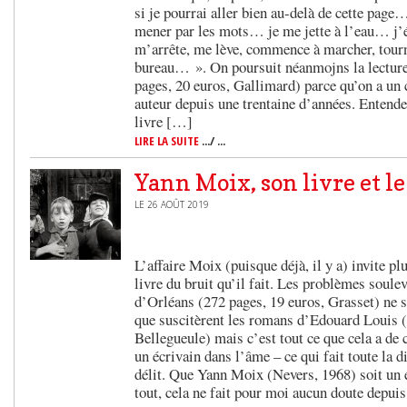
si je pourrai aller bien au-delà de cette page
mener par les mots… je me jette à l’eau… j’é
m’arrête, me lève, commence à marcher, tour
bureau… ». On poursuit néanmojns la lectur
pages, 20 euros, Gallimard) parce qu’on a un c
auteur depuis une trentaine d’années. Entendez
livre […]
LIRE LA SUITE
.../ ...
Yann Moix, son livre et le
LE 26 AOÛT 2019
L’affaire Moix (puisque déjà, il y a) invite p
livre du bruit qu’il fait. Les problèmes soulev
d’Orléans (272 pages, 19 euros, Grasset) ne s
que suscitèrent les romans d’Edouard Louis (
Bellegueule) mais c’est tout ce que cela a d
un écrivain dans l’âme – ce qui fait toute la d
délit. Que Yann Moix (Nevers, 1968) soit un é
tout, cela ne fait pour moi aucun doute depuis