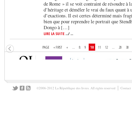
de Rome » il se voit contraint de résoudre à l
d’héritage et démêler le vrai du faux quant à 
d’exactions. Il est certes déterminé mais frag
bien que pour reprendre le portrait que Stendh
Dongo à […]
LIRE LA SUITE
.../ ...
PAGE
« FIRST
«
...
8
9
10
11
12
...
20
30
©2006-2012 La République des livres. All rights reserved
Contact