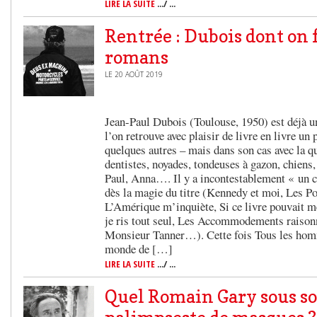
LIRE LA SUITE
.../ ...
Rentrée : Dubois dont on f
romans
LE 20 AOÛT 2019
Jean-Paul Dubois (Toulouse, 1950) est déjà u
l’on retrouve avec plaisir de livre en livre 
quelques autres – mais dans son cas avec la qu
dentistes, noyades, tondeuses à gazon, chiens,
Paul, Anna…. Il y a incontestablement « un 
dès la magie du titre (Kennedy et moi, Les P
L’Amérique m’inquiète, Si ce livre pouvait me
je ris tout seul, Les Accommodements raisonn
Monsieur Tanner…). Cette fois Tous les homm
monde de […]
LIRE LA SUITE
.../ ...
Quel Romain Gary sous s