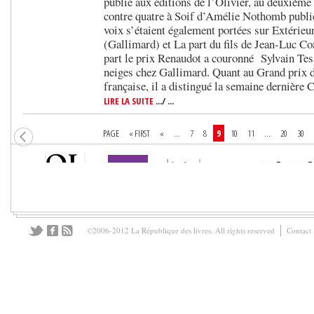
publié aux éditions de l’Olivier, au deuxième 
contre quatre à Soif d’Amélie Nothomb publi
voix s’étaient également portées sur Extérie
(Gallimard) et La part du fils de Jean-Luc C
part le prix Renaudot a couronné Sylvain Tes
neiges chez Gallimard. Quant au Grand prix 
française, il a distingué la semaine dernière
LIRE LA SUITE
.../ ...
PAGE
« FIRST
«
...
7
8
9
10
11
...
20
30
©2006-2012 La République des livres. All rights reserved
Contact