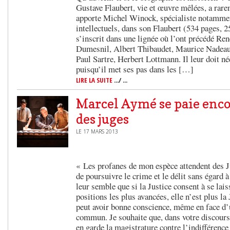
Gustave Flaubert, vie et œuvre mêlées, a rare
apporte Michel Winock, spécialiste notammen
intellectuels, dans son Flaubert (534 pages, 2
s’inscrit dans une lignée où l’ont précédé R
Dumesnil, Albert Thibaudet, Maurice Nadeau,
Paul Sartre, Herbert Lottmann. Il leur doit n
puisqu’il met ses pas dans les […]
LIRE LA SUITE
.../ ...
Marcel Aymé se paie encor
des juges
LE 17 MARS 2013
« Les profanes de mon espèce attendent des Ju
de poursuivre le crime et le délit sans égard à 
leur semble que si la Justice consent à se lai
positions les plus avancées, elle n’est plus la
peut avoir bonne conscience, même en face d’
commun. Je souhaite que, dans votre discours
en garde la magistrature contre l’indifférence e