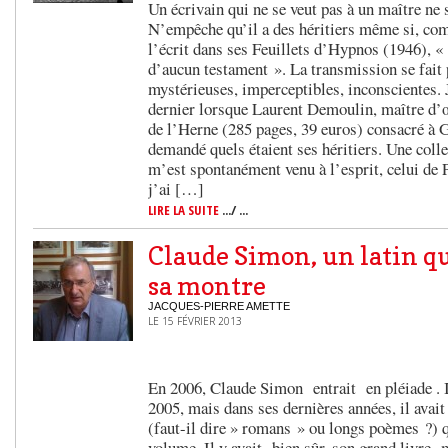
Un écrivain qui ne se veut pas à un maître ne s
N’empêche qu’il a des héritiers même si, co
l’écrit dans ses Feuillets d’Hypnos (1946), « 
d’aucun testament ». La transmission se fait 
mystérieuses, imperceptibles, inconscientes. 
dernier lorsque Laurent Demoulin, maître d’
de l’Herne (285 pages, 39 euros) consacré à
demandé quels étaient ses héritiers. Une colle
m’est spontanément venu à l’esprit, celui de 
j’ai […]
LIRE LA SUITE
.../ ...
Claude Simon, un latin qu
sa montre
JACQUES-PIERRE AMETTE
LE 15 FÉVRIER 2013
En 2006, Claude Simon entrait en pléiade . Il 
2005, mais dans ses dernières années, il avait
(faut-il dire » romans » ou longs poèmes ?) q
volume. Il y avait bien sûr, son grand livre 