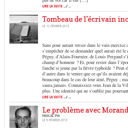
LIRE LA SUITE
.../ ...
Tombeau de l’écrivain i
LE 12 FÉVRIER 2013
Sans pour autant verser dans le vain exercice 
s’empêcher de se demander quel aurait été le d
Péguy, d’Alain-Fournier, de Louis Pergaud s’i
champ d’honneur ? Et, pour rester dans l’ép
fauché si jeune par la fièvre typhoïde ? Peut-ê
d’autre dans le ventre que ce qu’ils avaient dé
beaucoup dans le cas de leur aîné, Péguy ; mai
saura jamais. Connaissiez-vous Jean de la V
plus. Une identité qui ne s’oublie pas pourtan
LIRE LA SUITE
.../ ...
Le problème avec Moran
PASCAL PIA
LE 9 FÉVRIER 2013