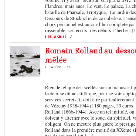
Flandres, mais aussi Le vent, Le palace, La c
bataille de Pharsale, Triptyque, Le jardin de
Discours de Stockholm de ce nobélisé. L’en
choix personnel est aujourd’hui complété par
rassemble ses écrits des débuts L’herbe »(
LIRE LA SUITE
.../ ...
Romain Rolland au-dessou
mêlée
LE 14 FÉVRIER 2013
Rien de tel que des scellés sur un manuscrit po
lecteur se dit aussitôt que, pour se voir appli
services secrets, il doit être particulièrement
de Vézelay 1938-1944 (1180 pages, 39 euros, 
Rolland (1866-1944). Avec un tel intitulé, on 
doivent y alterner avec le souci du spirituel, 
obligent. On ne mesure plus guère le prestige
Rolland dans la première moitié du XXème siè
pas de soi car il eut […]