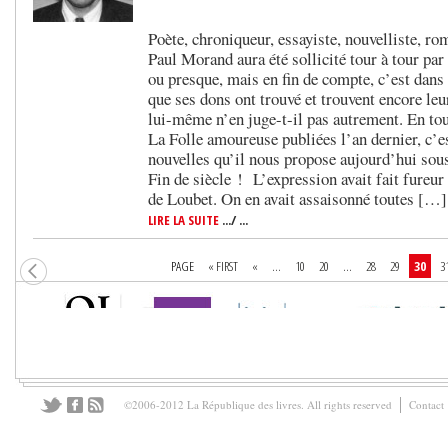
Poète, chroniqueur, essayiste, nouvelliste, r
Paul Morand aura été sollicité tour à tour par 
ou presque, mais en fin de compte, c’est dans 
que ses dons ont trouvé et trouvent encore leu
lui-même n’en juge-t-il pas autrement. En tou
La Folle amoureuse publiées l’an dernier, c’e
nouvelles qu’il nous propose aujourd’hui sous 
Fin de siècle ! L’expression avait fait fureur
de Loubet. On en avait assaisonné toutes […]
LIRE LA SUITE
.../ ...
PAGE
« FIRST
«
...
10
20
...
28
29
30
3
©2006-2012 La République des livres. All rights reserved
Contact