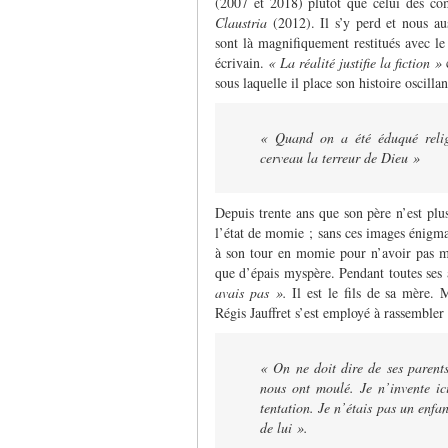
(2007 et 2018) plutôt que celui des co
Claustria
(2012). Il s’y perd et nous a
sont là magnifiquement restitués avec le 
écrivain.
« La réalité justifie la fiction »
c
sous laquelle il place son histoire oscilla
« Quand on a été éduqué relig
cerveau la terreur de Dieu »
Depuis trente ans que son père n’est plu
l’état de momie ; sans ces images énigma
à son tour en momie pour n’avoir pas mis
que d’épais myspère. Pendant toutes ses 
avais pas ».
Il est le fils de sa mère. 
Régis Jauffret s’est employé à rassembler 
« On ne doit dire de ses parents
nous ont moulé. Je n’invente i
tentation. Je n’étais pas un enfa
de lui ».