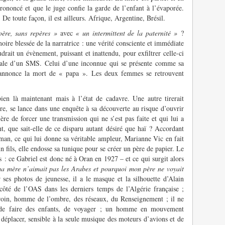
prononcé et que le juge confie la garde de l’enfant à l’évaporée.
e. De toute façon, il est ailleurs. Afrique, Argentine, Brésil.
père, sans repères »
avec
« un intermittent de la paternité »
?
oire blessée de la narratrice : une vérité consciente et immédiate
audrait un évènement, puissant et inattendu, pour exfiltrer celle-ci
anale d’un SMS. Celui d’une inconnue qui se présente comme sa
 annonce la mort de « papa ». Les deux femmes se retrouvent
bien là maintenant mais à l’état de cadavre. Une autre tirerait
ire, se lance dans une enquête à sa découverte au risque d’ouvrir
re de forcer une transmission qui ne s’est pas faite et qui lui a
nt, que sait-elle de ce disparu autant désiré que haï ? Accordant
man, ce qui lui donne sa véritable ampleur, Marianne Vic en fait
n fils, elle endosse sa tunique pour se créer un père de papier. Le
s : ce Gabriel est donc né à Oran en 1927 – et ce qui surgit alors
 mère n’aimait pas les Arabes et pourquoi mon père ne voyait
 ses photos de jeunesse, il a le masque et la silhouette d’Alain
côté de l’OAS dans les derniers temps de l’Algérie française ;
oin, homme de l’ombre, des réseaux, du Renseignement ; il ne
, de faire des enfants, de voyager ; un homme en mouvement
 déplacer, sensible à la seule musique des moteurs d’avions et de