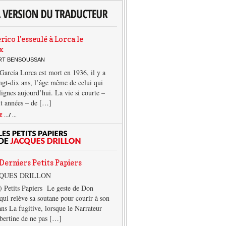
rico l’esseulé à Lorca le
x
ERT BENSOUSSAN
García Lorca est mort en 1936, il y a
ngt-dix ans, l’âge même de celui qui
 lignes aujourd’hui. La vie si courte –
it années – de […]
TE
.../ ...
Derniers Petits Papiers
CQUES DRILLON
) Petits Papiers Le geste de Don
qui relève sa soutane pour courir à son
ans La fugitive, lorsque le Narrateur
lbertine de ne pas […]