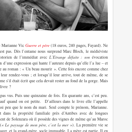
de Marianne Vic
Guerre et père
(18 euros, 240 pages, Fayard). Ne
y est pas. Dès l’entame nous surprend Marc Bloch, le médiéviste
istorien de l’immédiat avec
L’Etrange défaite : son
évocation
 d’une expression qui hante l’auteure depuis qu’elle l’a lue – et
titre au roman : « Un beau mourir ». Cette fois encore comme chez
t leur rendez-vous ; et lorsqu’il leur arrive, tout de même, de se
e s’il était écrit que cela devait rester au fond de la gorge. Mais
livre ?
 pas vus. Puis une quinzaine de fois. En quarante ans, c’est peu.
auf quand on est petite. D’ailleurs dans le livre elle l’appelle
ssi peu que le nom du mari. Seul compte le prénom, Marianne.
t dans la propriété familiale près d’Antibes avec de longues
ment de Solenzara où il possède des vignes de même qu’au Maroc
(
« Le paysage de mon père, c’est la mer
»). La première vie se
yager, et la grand-mère, socle immuable. La mère est partie. Il en