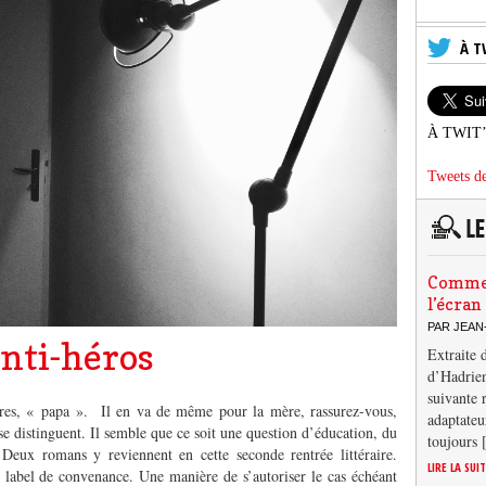
À T
À TWIT
Tweets de
Comment
l’écran
PAR JEAN
anti-héros
Extraite 
d’Hadrien
suivante 
tres, « papa ». Il en va de même pour la mère, rassurez-vous,
adaptateu
se distinguent. Il semble que ce soit une question d’éducation, du
toujours
 Deux romans y reviennent en cette seconde rentrée littéraire.
LIRE LA SUI
label de convenance. Une manière de s’autoriser le cas échéant