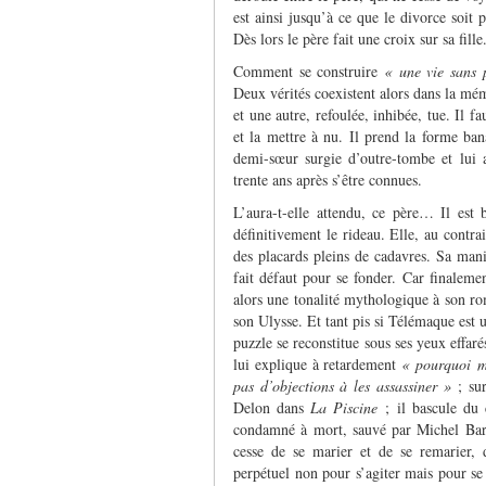
est ainsi jusqu’à ce que le divorce soit 
Dès lors le père fait une croix sur sa fill
Comment se construire
« une vie sans 
Deux vérités coexistent alors dans la mém
et une autre, refoulée, inhibée, tue. Il f
et la mettre à nu. Il prend la forme b
demi-sœur surgie d’outre-tombe et lui
trente ans après s’être connues.
L’aura-t-elle attendu, ce père… Il est 
définitivement le rideau. Elle, au contra
des placards pleins de cadavres. Sa maniè
fait défaut pour se fonder. Car finaleme
alors une tonalité mythologique à son ro
son Ulysse. Et tant pis si Télémaque est u
puzzle se reconstitue sous ses yeux effaré
lui explique à retardement
« pourquoi ma
pas d’objections à les assassiner »
; sur
Delon dans
La Piscine
; il bascule du 
condamné à mort, sauvé par Michel Bar
cesse de se marier et de se remarier
perpétuel non pour s’agiter mais pour se