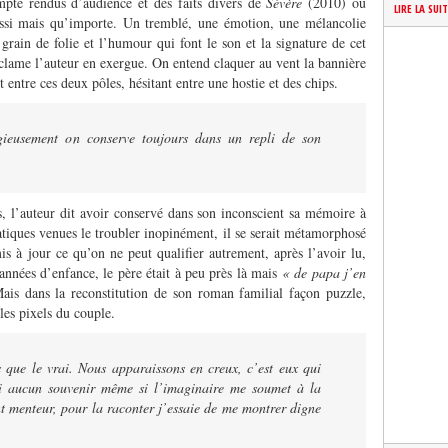
mpte rendus d’audience et des faits divers de
Sévère
(2010) ou
LIRE LA SUI
ussi mais qu’importe. Un tremblé, une émotion, une mélancolie
grain de folie et l’humour qui font le son et la signature de cet
lame l’auteur en exergue. On entend claquer au vent la bannière
nt entre ces deux pôles, hésitant entre une hostie et des chips.
ieusement on conserve toujours dans un repli de son
s, l’auteur dit avoir conservé dans son inconscient sa mémoire à
tiques venues le troubler inopinément, il se serait métamorphosé
 à jour ce qu’on ne peut qualifier autrement, après l’avoir lu,
années d’enfance, le père était à peu près là mais
« de papa j’en
Mais dans la reconstitution de son roman familial façon puzzle,
les pixels du couple.
 que le vrai. Nous apparaissons en creux, c’est eux qui
ci aucun souvenir même si l’imaginaire me soumet à la
nt menteur, pour la raconter j’essaie de me montrer digne