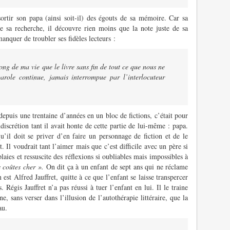
 sortir son papa (ainsi soit-il) des égouts de sa mémoire. Car sa
de sa recherche, il découvre rien moins que la note juste de sa
anquer de troubler ses fidèles lecteurs :
long de ma vie que le livre sans fin de tout ce que nous ne
role continue, jamais interrompue par l’interlocuteur
 depuis une trentaine d’années en un bloc de fictions, c’était pour
discrétion tant il avait honte de cette partie de lui-même : papa.
qu’il doit se priver d’en faire un personnage de fiction et de le
t. Il voudrait tant l’aimer mais que c’est difficile avec un père si
laies et ressuscite des réflexions si oubliables mais impossibles à
 coûtes cher ».
On dit ça à un enfant de sept ans qui ne réclame
st Alfred Jauffret, quitte à ce que l’enfant se laisse transpercer
. Régis Jauffret n’a pas réussi à tuer l’enfant en lui. Il le traine
, sans verser dans l’illusion de l’autothérapie littéraire, que la
au.