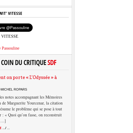
WIT’ VITESSE
’ VITESSE
 Passouline
 on porte « L’Odyssée » à
-MICHEL ROPARS
des notes accompagnant les Mémoires
 de Marguerite Yourcenar, la citation
résume le problème qui se pose à tout
r : « Quoi qu’on fasse, on reconstruit
 […]
TE
.../ ...