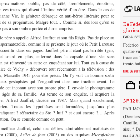
pproximations, oublis, pas de côté, tremblements, émotions,
e ces traces qui disent l’intime vérité d’un être. Dans le cas de
anne Vic, le géniteur débarque en anti-héros littéraire pour se
s de sa progéniture. Malgré tout… Comme si, dès lors qu’on se
De Fede
e pas à son ombre portée et à son emprise.
glorieu
le père s’appelle Alfred Jauffret et son fils Régis. Pas de place au
PAR ALB
 spermatozoïde, comme il se présente le jour où le Petit Larousse
Federico 
accueillir dans ses pages. Jauffret père n’étant pas terrible (gris,
quatre-vi
re et sourd en plus, enfermé dans la capsule d’une vie sans
trace ces
’en est réinventé un autre en enquêtant sur lui. Tout ça à cause du
trente-hu
ice de Vichy » découvert tout récemment à la télévision : des
LIRE LA SUI
n, Marseille 1943 pour être précis. On l’y voit un homme sortir
ux gestapistes qui l’engouffrent dans une traction avant. Le
e de cet inconnu avec son propre père. Il envoie le photogramme
âgés de sa famille. Au terme de son enquête, il acquiert la
ère, Alfred Jauffret, décédé en 1987. Mais quand exactement,
N° 129 
ien. Toutes les hypothèses sont formulées, jusqu’aux plus
PAR JA
rafiquant ? réfractaire du Sto ? Juif ? et quoi encore ?… Après
(Derniers
itution. On se console comme on peut.
Camillo, 
meilleur Jauffret, celui des délires admirablement maitrisés de
aise. * D
ot
(2000),
Asiles de fous
(2005) ou des exquises
Microfictions
écrit à A