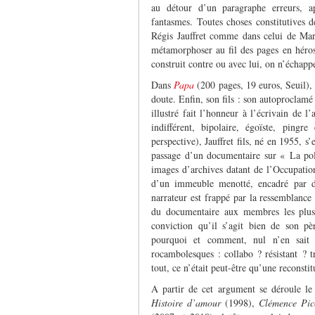
au détour d’un paragraphe erreurs, a
fantasmes. Toutes choses constitutives d
Régis Jauffret comme dans celui de Mari
métamorphoser au fil des pages en héro
construit contre ou avec lui, on n’échapp
Dans
Papa
(200 pages, 19 euros, Seuil), 
doute. Enfin, son fils : son autoproclamé
illustré fait l’honneur à l’écrivain de l’
indifférent, bipolaire, égoïste, ping
perspective), Jauffret fils, né en 1955, s
passage d’un documentaire sur « La pol
images d’archives datant de l’Occupatio
d’un immeuble menotté, encadré par de
narrateur est frappé par la ressemblanc
du documentaire aux membres les plus 
conviction qu’il s’agit bien de son p
pourquoi et comment, nul n’en sait r
rocambolesques : collabo ? résistant ? t
tout, ce n’était peut-être qu’une reconst
A partir de cet argument se déroule le 
Histoire d’amour
(1998),
Clémence Pic