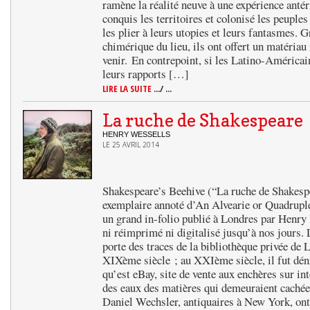
ramène la réalité neuve à une expérience anté
conquis les territoires et colonisé les peuple
les plier à leurs utopies et leurs fantasmes. G
chimérique du lieu, ils ont offert un matériau 
venir. En contrepoint, si les Latino-Américai
leurs rapports […]
LIRE LA SUITE
.../ ...
La ruche de Shakespeare
HENRY WESSELLS
LE 25 AVRIL 2014
Shakespeare’s Beehive (“La ruche de Shakespea
exemplaire annoté d’An Alvearie or Quadruple
un grand in-folio publié à Londres par Henry
ni réimprimé ni digitalisé jusqu’à nos jours.
porte des traces de la bibliothèque privée de
XIXème siècle ; au XXIème siècle, il fut déni
qu’est eBay, site de vente aux enchères sur int
des eaux des matières qui demeuraient caché
Daniel Wechsler, antiquaires à New York, on