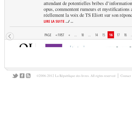
attendant de potentielles bribes d’information
opus, commentent rumeurs et mystifications a
réellement la voix de TS Eliott sur son répo
LIRE LA SUITE
.../ ...
PAGE
« FIRST
«
...
10
...
14
15
16
17
18
.
©2006-2012 La République des livres. All rights reserved
Contact