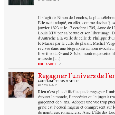
LE 28 MARS 2014
Il s’agit de Ninon de Lenclos, la plus célèbre
Elle avait adopté, en effet, comme devise ‘jus
janvier 1623 et le 17 octobre 1705, Anne de L’
Louis XIV par sa beauté et son libertinage. 
d’Autriche à la veille de celle de Philippe d’
le Marais par le culte du plaisir. Michel Vergé
revivre dans une biographie au nom évocateur
libertine du Grand Siècle, montre que cette fil
assassin […]
LIRE LA SUITE
.../ ...
Regagner l’univers de l’e
CATHERINE HERMARY VIEILLE
LE 7 MARS 2014
Rien n’est plus difficile que de regagner l’uni
écouter le monde, l’apprécier ou le juger à tr
garçonnet de 9 ans. Adopter une vue trop puér
grave est l’écueil majeur et omniprésent sur 
de nombreux romanciers. Avec L’Été des Luci