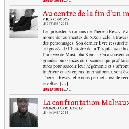
LIRE LA SUITE
.../ ...
Au centre de la fin d’un 
PHILIPPE GODOY
LE 2 FÉVRIER 2014
Les précédents romans de Theresa Révay évo
moments tourmentés du XXe siècle, à travers l
des personnages. Son dernier livre ressuscite 
et ignorée de l’histoire de la Turquie, avec la
l’arrivée de Mustapha Kemal. On a souvent oub
grandes puissances européennes qui profitaien
turcs pour asseoir leur hégémonie et s’affront
intérieur et ses enjeux internationaux sont é
Theresa Révay: elle nous permet ainsi de rec
révoltes, […]
LIRE LA SUITE
.../ ...
La confrontation Malraux
MAMADOU ABDOULAYE LY
LE 4 JANVIER 2014