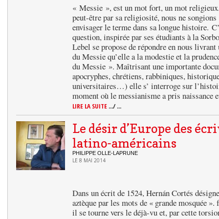
« Messie », est un mot fort, un mot religieux
peut-être par sa religiosité, nous ne songion
envisager le terme dans sa longue histoire. C’
question, inspirée par ses étudiants à la Sor
Lebel se propose de répondre en nous livrant
du Messie qu’elle a la modestie et la prudence
du Messie ». Maîtrisant une importante docum
apocryphes, chrétiens, rabbiniques, historique
universitaires…) elle s’ interroge sur l’histo
moment où le messianisme a pris naissance e
LIRE LA SUITE
.../ ...
Le désir d’Europe des écr
latino-américains
PHILIPPE OLLE-LAPRUNE
LE 8 MAI 2014
Dans un écrit de 1524, Hernán Cortés désigne 
aztèque par les mots de « grande mosquée ». f
il se tourne vers le déjà-vu et, par cette torsio