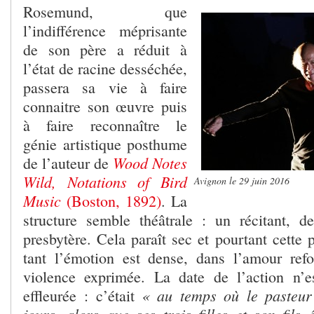
Rosemund, que
l’indifférence méprisante
de son père a réduit à
l’état de racine desséchée,
passera sa vie à faire
connaitre son œuvre puis
à faire reconnaître le
génie artistique posthume
Wood Notes
de l’auteur de
Wild, Notations of Bird
Avignon le 29 juin 2016
Music
(Boston, 1892)
. La
structure semble théâtrale : un récitant, 
presbytère. Cela paraît sec et pourtant cette 
tant l’émotion est dense, dans l’amour re
violence exprimée. La date de l’action n’e
« au temps où le pasteur 
effleurée : c’était