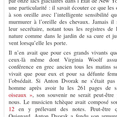
par onze lacs glaciaires dans l’Etat de New Y
une particularité : il savait écouter ce que le
à son oreille avec l’intelligente sensibilité q
murmurer à l’oreille des chevaux. Jamais il 
leur secrétaire, notant tous les registres de
nature comme dans le jardin de sa cure et j
vent lorsqu’elle les porte.
Il n’en avait que pour ces grands vivants qu
ceux-là même dont Virginia Woolf assura
conférence en grec ancien tous les matins so
vivait que pour eux et pour sa défunte fem
l’obsédait. Si Anton Dvorak ne s’était pas
homme après avoir lu les 261 pages de 
oiseaux »
, son souvenir ne serait peut-être
nous. Le musicien tchèque avait composé s
12
en y prélevant des notes. Peut-être 
Quignard, Anton Dvorak a fendu son armure 