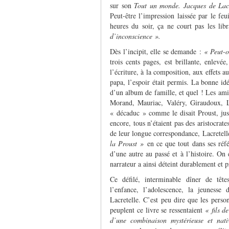
sur son
Tout un monde. Jacques de Lacr
Peut-être l’impression laissée par le feu
heures du soir, ça ne court pas les lib
d’inconscience ».
Dès l’incipit, elle se demande :
« Peut-o
trois cents pages, est brillante, enlevé
l’écriture, à la composition, aux effets a
papa, l’espoir était permis. La bonne id
d’un album de famille, et quel ! Les amis
Morand, Mauriac, Valéry, Giraudoux,
« décaduc » comme le disait Proust, just
encore, tous n’étaient pas des aristocrate
de leur longue correspondance, Lacretell
la Proust »
en ce que tout dans ses réfé
d’une autre au passé et à l’histoire. On
narrateur a ainsi déteint durablement et
Ce défilé, interminable dîner de tête
l’enfance, l’adolescence, la jeunesse
Lacretelle. C’est peu dire que les perso
peuplent ce livre se ressentaient
« fils de
d’une combinaison mystérieuse et na