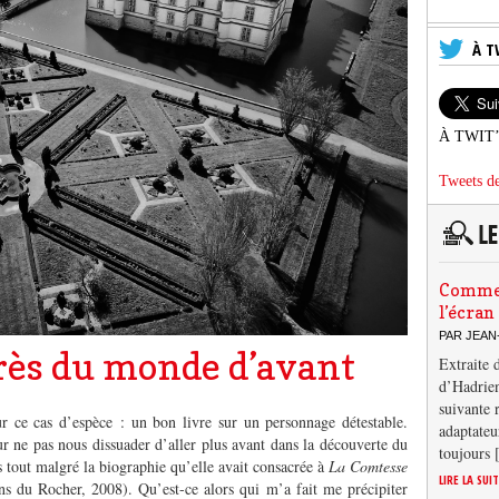
À T
À TWIT
Tweets de
Comment
l’écran
PAR JEAN
près du monde d’avant
Extraite 
d’Hadrien
suivante 
r ce cas d’espèce : un bon livre sur un personnage détestable.
adaptateu
ur ne pas nous dissuader d’aller plus avant dans la découverte du
toujours
 tout malgré la biographie qu’elle avait consacrée à
La Comtesse
LIRE LA SUI
ons du Rocher, 2008). Qu’est-ce alors qui m’a fait me précipiter