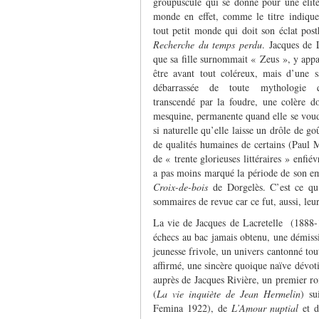
groupuscule qui se donne pour une élit
monde en effet, comme le titre indiqu
tout petit monde qui doit son éclat pos
Recherche du temps perdu
. Jacques de L
que sa fille surnommait « Zeus », y appa
être avant tout coléreux, mais d’une s
débarrassée de toute mythologie q
transcendé par la foudre, une colère d
mesquine, permanente quand elle se voudr
si naturelle qu’elle laisse un drôle de g
de qualités humaines de certains (Paul 
de « trente glorieuses littéraires » enfié
a pas moins marqué la période de son em
Croix-de-bois
de Dorgelès. C’est ce qu
sommaires de revue car ce fut, aussi, le
La vie de Jacques de Lacretelle (1888-
échecs au bac jamais obtenu, une démissi
jeunesse frivole, un univers cantonné to
affirmé, une sincère quoique naïve dévotio
auprès de Jacques Rivière, un premier ro
(
La vie inquiète de Jean Hermelin
) su
Femina 1922), de
L’Amour nuptial
et d