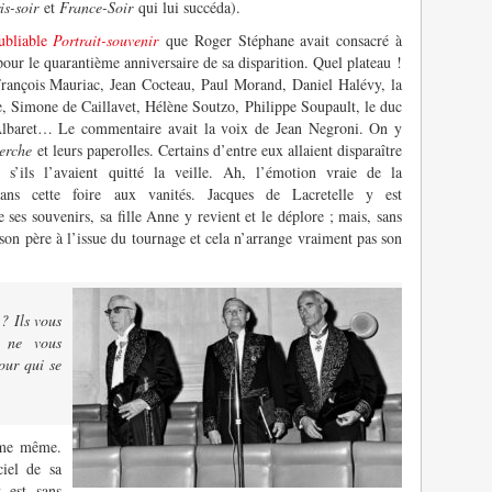
is-soir
et
France-Soir
qui lui succéda).
oubliable
Portrait-souvenir
que Roger Stéphane avait consacré à
pour le quarantième anniversaire de sa disparition. Quel plateau !
rançois Mauriac, Jean Cocteau, Paul Morand, Daniel Halévy, la
e, Simone de Caillavet, Hélène Soutzo, Philippe Soupault, le duc
lbaret… Le commentaire avait la voix de Jean Negroni. On y
erche
et leurs paperolles. Certains d’entre eux allaient disparaître
s’ils l’avaient quitté la veille. Ah, l’émotion vraie de la
dans cette foire aux vanités. Jacques de Lacretelle y est
 ses souvenirs, sa fille Anne y revient et le déplore ; mais, sans
 son père à l’issue du tournage et cela n’arrange vraiment pas son
? Ils vous
t ne vous
our qui se
rme même.
ciel de sa
y est sans