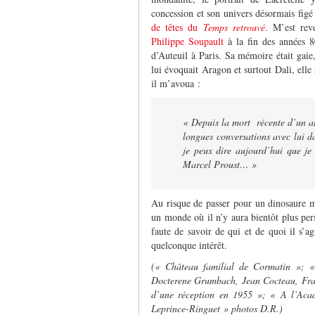
concession et son univers désormais fig
de têtes du
Temps retrouvé
.
M’est reve
Philippe Soupault
à la fin des années 8
d’Auteuil à Paris. Sa mémoire était gaie
lui évoquait Aragon et surtout Dali, elle 
il m’avoua :
« Depuis la mort récente d’un a
longues conversations avec lui da
je peux dire aujourd’hui que je
Marcel Proust… »
Au risque de passer pour un dinosaure m
un monde où il n’y aura bientôt plus per
faute de savoir de qui et de quoi il s’a
quelconque intérêt.
(« Château familial de Cormatin »; «
Docterene Grumbach, Jean Cocteau, Fran
d’une réception en 1955 »; « A l’Aca
Leprince-Ringuet » photos D.R.)