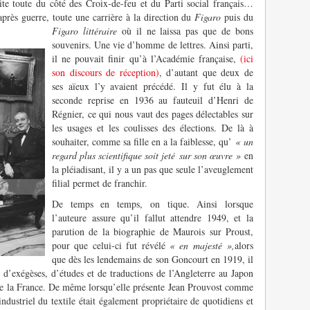
te toute du côté des Croix-de-feu et du Parti social français…
après guerre, toute une carrière à la direction du
Figaro
puis du
Figaro littéraire
où il ne laissa pas que de bons
souvenirs. Une vie d’homme de lettres. Ainsi parti,
il ne pouvait finir qu’à l’Académie française,
(ici
son discours de réception)
, d’autant que deux de
ses aïeux l’y avaient précédé. Il y fut élu à la
seconde reprise en 1936 au fauteuil d’Henri de
Régnier, ce qui nous vaut des pages délectables sur
les usages et les coulisses des élections. De là à
souhaiter, comme sa fille en a la faiblesse, qu’
« un
regard plus scientifique soit jeté sur son œuvre »
en
la pléiadisant, il y a un pas que seule l’aveuglement
filial permet de franchir.
De temps en temps, on tique. Ainsi lorsque
l’auteure assure qu’il fallut attendre 1949, et la
parution de la biographie de Maurois sur Proust,
pour que celui-ci fut révélé
« en majesté »,
alors
que dès les lendemains de son Goncourt en 1919, il
, d’exégèses, d’études et de traductions de l’Angleterre au Japon
 de la France. De même lorsqu’elle présente Jean Prouvost comme
ndustriel du textile était également propriétaire de quotidiens et