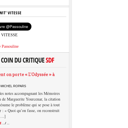
WIT’ VITESSE
’ VITESSE
 Passouline
 on porte « L’Odyssée » à
-MICHEL ROPARS
des notes accompagnant les Mémoires
 de Marguerite Yourcenar, la citation
résume le problème qui se pose à tout
r : « Quoi qu’on fasse, on reconstruit
 […]
TE
.../ ...