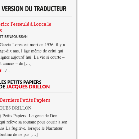
rico l’esseulé à Lorca le
x
ERT BENSOUSSAN
García Lorca est mort en 1936, il y a
ngt-dix ans, l’âge même de celui qui
 lignes aujourd’hui. La vie si courte –
it années – de […]
TE
.../ ...
Derniers Petits Papiers
CQUES DRILLON
) Petits Papiers Le geste de Don
qui relève sa soutane pour courir à son
ans La fugitive, lorsque le Narrateur
lbertine de ne pas […]