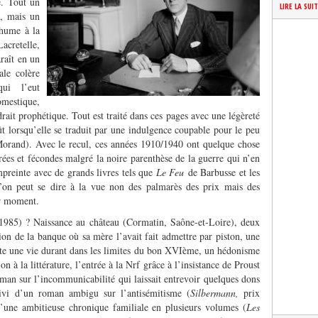
e. Tout un
LIRE LA SUI
e, mais un
thume à la
acretelle,
raît en un
ale colère
ui l’eut
omestique,
ait prophétique. Tout est traité dans ces pages avec une légèreté
oût lorsqu’elle se traduit par une indulgence coupable pour le peu
Morand). Avec le recul, ces années 1910/1940 ont quelque chose
vrées et fécondes malgré la noire parenthèse de la guerre qui n’en
preinte avec de grands livres tels que
Le Feu
de Barbusse et les
’on peut se dire à la vue non des palmarès des prix mais des
ur moment.
1985) ? Naissance au château (Cormatin, Saône-et-Loire), deux
on de la banque où sa mère l’avait fait admettre par piston, une
ute une vie durant dans les limites du bon XVIème, un hédonisme
n à la littérature, l’entrée à la Nrf grâce à l’insistance de Proust
man sur l’incommunicabilité qui laissait entrevoir quelques dons
ivi d’un roman ambigu sur l’antisémitisme (
Silbermann,
prix
’une ambitieuse chronique familiale en plusieurs volumes (
Les