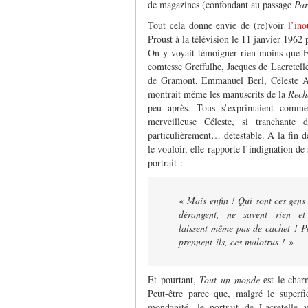
de magazines (confondant au passage
Par
Tout cela donne envie de (re)voir
l’in
Proust à la télévision le 11 janvier 1962 
On y voyait témoigner rien moins que F
comtesse Greffulhe, Jacques de Lacretell
de Gramont, Emmanuel Berl, Céleste A
montrait même les manuscrits de la
Rech
peu après. Tous s’exprimaient comme 
merveilleuse Céleste, si tranchante 
particulièrement… détestable. A la fin de
le vouloir, elle rapporte l’indignation de
portrait :
« Mais enfin ! Qui sont ces gens 
dérangent, ne savent rien e
laissent même pas de cachet ! P
prennent-ils, ces malotrus ! »
Et pourtant,
Tout un monde
est le cha
Peut-être parce que, malgré le superfi
mondanité, le portrait de Lacretelle 