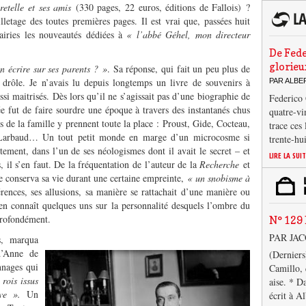
etelle et ses amis
(330 pages, 22 euros, éditions de Fallois) ?
illetage des toutes premières pages. Il est vrai que, passées huit
rairies les nouveautés dédiées à
« l’abbé Géhel, mon directeur
De Fede
glorieu
n écrire sur ses parents ? »
. Sa réponse, qui fait un peu plus de
e, drôle. Je n’avais lu depuis longtemps un livre de souvenirs à
PAR ALB
ussi maitrisés. Dès lors qu’il ne s’agissait pas d’une biographie de
Federico 
ée fut de faire sourdre une époque à travers des instantanés chus
quatre-vi
 de la famille y prennent toute la place : Proust, Gide, Cocteau,
trace ces
 Larbaud… Un tout petit monde en marge d’un microcosme si
trente-hu
ement, dans l’un de ses néologismes dont il avait le secret – et
LIRE LA SUI
s, il s’en faut. De la fréquentation de l’auteur de la
Recherche
et
e conserva sa vie durant une certaine empreinte,
« un snobisme à
rences, ses allusions, sa manière se rattachait d’une manière ou
 en connaît quelques uns sur la personnalité desquels l’ombre du
 profondément.
N° 129 
PAR JA
s, marqua
 d’Anne de
(Derniers
nnages qui
Camillo, 
 rois issus
aise. * D
tive ».
Un
écrit à A