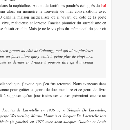
é dans la naphtaline. Autant de fantômes poudrés échappés du
bal
nu alors en mémoire le souvenir de mes conversations avec
0 dans la maison médicalisée où il vivait, du côté de la porte
, vive, malicieuse et lorsque l’ancien pionnier du surréalisme en
se faisait cruelle. Mais je ne le vis plus du même oeil du jour où
ncien groom du côté de Cabourg, moi qui ai eu plusieurs
ns un fiacre alors que j’avais à peine plus de vingt ans,
 suis le dernier en France à pouvoir dire qu’il a connu
élancolique, j’avoue que j’en fus retourné. Nous avançons dans
sonne pour goûter ce genre de documentaire et ce genre de livre
git à supposer qu’un jour toutes ces choses présentent encore un
 Jacques de Lacretelle en 1936 »; « Yolande De Lacretelle,
cine Weisweiller, Marita Maurois et Jacques De Lacretelle lors
démie (à gauche) en 1973 avec Jean-Jacques Gautier et Louis