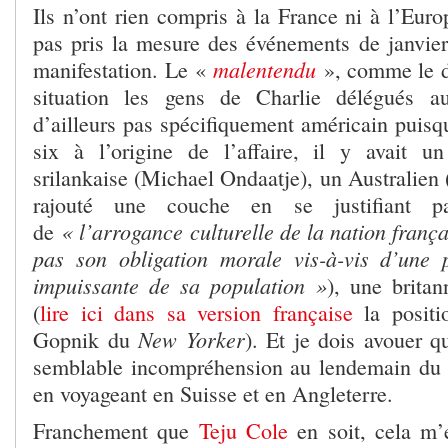
Ils n’ont rien compris à la France ni à l’Euro
pas pris la mesure des événements de janvier
malentendu
manifestation. Le «
», comme le d
situation les gens de Charlie délégués au
d’ailleurs pas spécifiquement américain puisq
six à l’origine de l’affaire, il y avait u
srilankaise (Michael Ondaatje), un Australien 
rajouté une couche en se justifiant pa
« l’arrogance culturelle de la nation frança
de
pas son obligation morale vis-à-vis d’une 
impuissante de sa population »
), une britan
(
lire ici dans sa version française
la posit
New Yorker
Gopnik du
). Et je dois avouer q
semblable incompréhension au lendemain du 
en voyageant en Suisse et en Angleterre.
Franchement que
Teju Cole
en soit, cela m’e