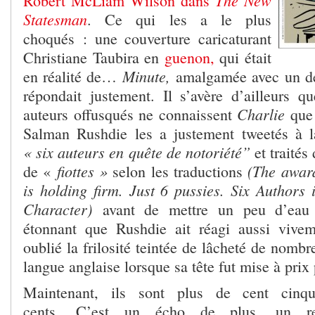
The New
Robert McLiam Wilson dans
Statesman
. Ce qui les a le plus
choqués : une couverture caricaturant
Christiane Taubira en
guenon,
qui était
Minute,
en réalité de…
amalgamée avec un de
répondait justement. Il s’avère d’ailleurs q
Charlie
auteurs offusqués ne connaissent
que 
Salman Rushdie les a justement tweetés à 
« six auteurs en quête de notoriété”
et traités
fiottes »
(The awar
de «
selon les traductions
is holding firm. Just 6 pussies. Six Authors 
Character)
avant de mettre un peu d’eau 
étonnant que Rushdie ait réagi aussi vivem
oublié la frilosité teintée de lâcheté de nombr
langue anglaise lorsque sa tête fut mise à prix 
Maintenant, ils sont plus de cent cinqu
cents. C’est un écho de plus, un re