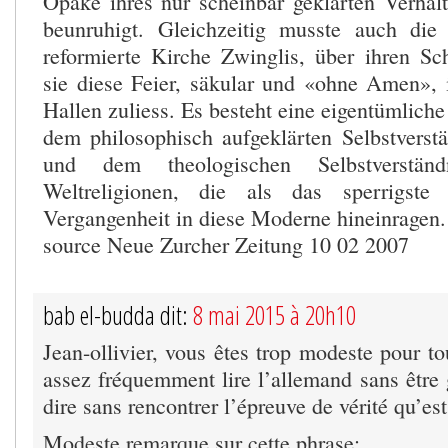
Opake ihres nur scheinbar geklärten Verhält
beunruhigt. Gleichzeitig musste auch die 
reformierte Kirche Zwinglis, über ihren Sch
sie diese Feier, säkular und «ohne Amen», i
Hallen zuliess. Es besteht eine eigentümlich
dem philosophisch aufgeklärten Selbstvers
und dem theologischen Selbstverstän
Weltreligionen, die als das sperrigst
Vergangenheit in diese Moderne hineinragen.
source Neue Zurcher Zeitung 10 02 2007
bab el-budda dit:
8 mai 2015 à 20h10
Jean-ollivier, vous êtes trop modeste pour t
assez fréquemment lire l’allemand sans être 
dire sans rencontrer l’épreuve de vérité qu’est
Modeste remarque sur cette phrase: