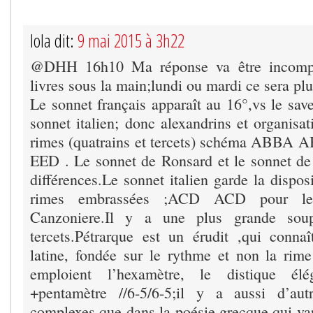
lola dit:
9 mai 2015 à 3h22
@DHH 16h10 Ma réponse va être incomplè
livres sous la main;lundi ou mardi ce sera plu
Le sonnet français apparaît au 16°,vs le savez
sonnet italien; donc alexandrins et organisat
rimes (quatrains et tercets) schéma ABB
EED . Le sonnet de Ronsard et le sonnet de
différences.Le sonnet italien garde la di
rimes embrassées ;ACD ACD pour l
Canzoniere.Il y a une plus grande sou
tercets.Pétrarque est un érudit ,qui conna
latine, fondée sur le rythme et non la rime 
emploient l’hexamètre, le distique élé
+pentamètre //6-5/6-5;il y a aussi d’au
complexes que dans la poésie grecque qui var