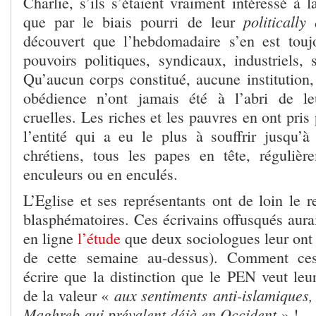
Charlie, s’ils s’étaient vraiment intéressé à 
politically
que par le biais pourri de leur
découvert que l’hebdomadaire s’en est touj
pouvoirs politiques, syndicaux, industriels, 
Qu’aucun corps constitué, aucune institution,
obédience n’ont jamais été à l’abri de le
cruelles. Les riches et les pauvres en ont pris
l’entité qui a eu le plus à souffrir jusqu’à
chrétiens, tous les papes en tête, régulièr
enculeurs ou en enculés.
L’Eglise et ses représentants ont de loin le 
blasphématoires. Ces écrivains offusqués aura
en ligne
l’étude
que deux sociologues leur ont 
de cette semaine au-dessus). Comment ces 
écrire que la distinction que le PEN veut leu
aux sentiments anti-islamiques, 
de la valeur «
Maghreb qui prévalent déjà en Occident
» !