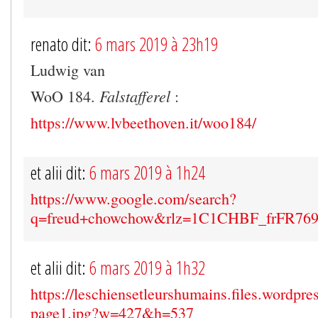
renato dit:
6 mars 2019 à 23h19
Ludwig van
Falstafferel
WoO 184.
:
https://www.lvbeethoven.it/woo184/
et alii dit:
6 mars 2019 à 1h24
https://www.google.com/search?
q=freud+chowchow&rlz=1C1CHBF_frFR7
et alii dit:
6 mars 2019 à 1h32
https://leschiensetleurshumains.files.wordpr
page1.jpg?w=427&h=537