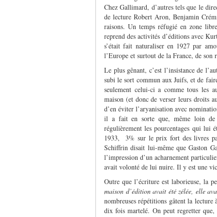
Chez Gallimard, d’autres tels que le di
de lecture Robert Aron, Benjamin Crémi
raisons. Un temps réfugié en zone libr
reprend des activités d’éditions avec Kur
s’était fait naturaliser en 1927 par am
l’Europe et surtout de la France, de son
Le plus gênant, c’est l’insistance de l’au
subi le sort commun aux Juifs, et de fai
seulement celui-ci a comme tous les au
maison (et donc de verser leurs droits au
d’en éviter l’aryanisation avec nominatio
il a fait en sorte que, même loin de l
régulièrement les pourcentages qui lui ét
1933, 3% sur le prix fort des livres pa
Schiffrin disait lui-même que Gaston Ga
l’impression d’un acharnement particulier 
avait volonté de lui nuire. Il y est une v
Outre que l’écriture est laborieuse, la 
maison d’édition avait été zélée, elle av
nombreuses répétitions gâtent la lecture
dix fois martelé. On peut regretter que,