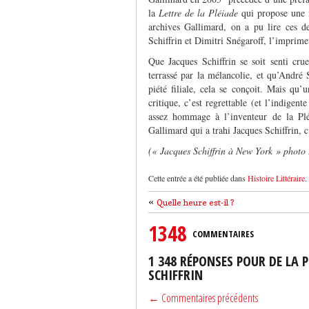
la
Lettre de la Pléiade
qui propose une mi
archives Gallimard, on a pu lire ces de
Schiffrin et Dimitri Snégaroff, l’imprim
Que Jacques Schiffrin se soit senti cr
terrassé par la mélancolie, et qu’André Sc
piété filiale, cela se conçoit. Mais qu’
critique, c’est regrettable (et l’indige
assez hommage à l’inventeur de la Pléi
Gallimard qui a trahi Jacques Schiffrin, c
(« Jacques Schiffrin à New York » photo
Cette entrée a été publiée dans
Histoire Littéraire
.
«
Quelle heure est-il ?
1348
COMMENTAIRES
1 348 RÉPONSES POUR DE LA 
SCHIFFRIN
← Commentaires précédents