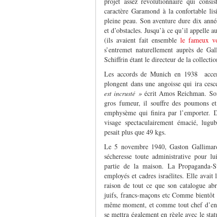
projet assez révolutionnaire qui cons
caractère Garamond à la confortable lis
pleine peau. Son aventure dure dix année
et d’obstacles. Jusqu’à ce qu’il appelle a
(ils avaient fait ensemble
le fameux 
s’entremet naturellement auprès de Gal
Schiffrin étant le directeur de la collectio
Les accords de Munich en 1938 accen
plongent dans une angoisse qui ira cesc
est incrusté »
écrit Amos Reichman. Son 
gros fumeur, il souffre des poumons et
emphysème qui finira par l’emporter. D
visage spectaculairement émacié, lugub
pesait plus que 49 kgs.
Le 5 novembre 1940, Gaston Gallimard 
sécheresse toute administrative pour lui
partie de la maison. La Propaganda-St
employés et cadres israélites. Elle avait
raison de tout ce que son catalogue abr
juifs, francs-maçons etc Comme bientôt t
même moment, et comme tout chef d’entrep
se mettra également en règle avec le statu