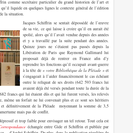
rin comme secrétaire particulier du grand historien de l’art et
qu’il liquide en quelques lignes le contexte général de l’édition
e la situation.
Jacques Schiffrin se sentait dépossédé de l’œuvre
de sa vie, ce qui laisse à croire qu’il en aurait été
spolié, alors qu’il l’avait vendue depuis des années
et y a travaillé par la suite pendant des années.
Quinze jours ne s’étaient pas passés depuis la
Libération de Paris que Raymond Gallimard lui
proposait déjà de rentrer en France afin d’y
reprendre les fonctions qu’il occupait avant-guerre
à la tête de
« votre Bibliothèque de la Pléiade »
et
s’engageait à l’aider financièrement le cas échéant
outre le reliquat de ses droits (642 593 francs lui
avaient déjà été versés pendant toute la durée de la
682 francs qui lui étaient dûs et qui lui furent versés, les relevés
e, même un forfait ne lui convenait plus et ce sont ses héritiers
t et définitivement de la Pléiade moyennant la somme de 3,5
’amertume mais pas de conflit.
épressif et trop faible pour envisager un tel retour. Tout cela est
Correspondance
échangée entre Gide et Schiffrin et publiée par
e… d’André Schiffrin. De plus, dans la publication régulière de