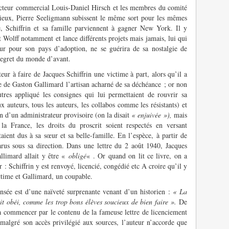
recteur commercial Louis-Daniel Hirsch et les membres du comité
eux, Pierre Seeligmann subissent le même sort pour les mêmes
e, Schiffrin et sa famille parviennent à gagner New York. Il y
t Wolff notamment et lance différents projets mais jamais, lui qui
our pour son pays d’adoption, ne se guérira de sa nostalgie de
 regret du monde d’avant.
teur à faire de Jacques Schiffrin une victime à part, alors qu’il a
re de Gaston Gallimard l’artisan acharné de sa déchéance ; or non
tres appliqué les consignes qui lui permettaient de rouvrir sa
x auteurs, tous les auteurs, les collabos comme les résistants) et
n d’un administrateur provisoire (on la disait
« enjuivée »),
mais
a France, les droits du proscrit soient respectés en versant
aient dus à sa sœur et sa belle-famille. En l’espèce, à partir de
rus sous sa direction. Dans une lettre du 2 août 1940, Jacques
llimard allait y être «
obligé
« . Or quand on lit ce livre, on a
: Schiffrin y est renvoyé, licencié, congédié etc A croire qu’il y
ictime et Gallimard, un coupable.
pensée est d’une naïveté surprenante venant d’un historien :
« La
ait obéi, comme les trop bons élèves soucieux de bien faire ».
De
 à commencer par le contenu de la fameuse lettre de licenciement
 malgré son accès privilégié aux sources, l’auteur n’accorde que