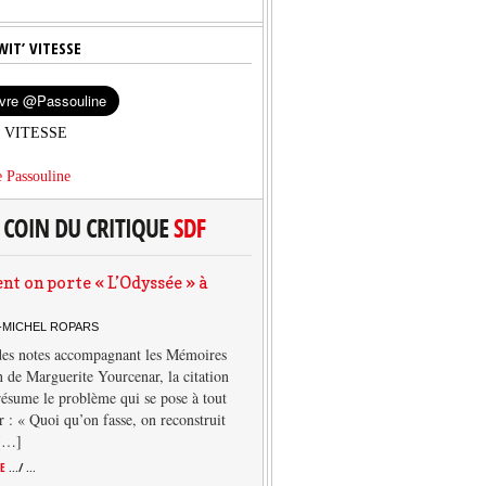
WIT’ VITESSE
’ VITESSE
 Passouline
 on porte « L’Odyssée » à
-MICHEL ROPARS
des notes accompagnant les Mémoires
 de Marguerite Yourcenar, la citation
résume le problème qui se pose à tout
r : « Quoi qu’on fasse, on reconstruit
 […]
TE
.../ ...