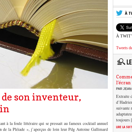
À T
À TWIT
Tweets de
Comment
l’écran
PAR JEAN
t de son inventeur,
Extraite 
d’Hadrien
rin
suivante 
adaptateu
toujours
nt à la foule littéraire qui se pressait au fameux cocktail annuel
LIRE LA SUI
in de la Pléiade », j’aperçus de loin leur Pdg Antoine Gallimard