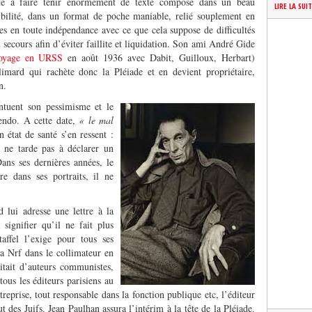
iste à faire tenir énormément de texte composé dans un beau
LIRE LA SUI
ibilité, dans un format de poche maniable, relié souplement en
s en toute indépendance avec ce que cela suppose de difficultés
u secours afin d’éviter faillite et liquidation. Son ami André Gide
voyage en URSS
en août 1936 avec Dabit, Guilloux, Herbart)
limard qui rachète donc la Pléiade et en devient propriétaire,
n.
tuent son pessimisme et le
endo. A cette date,
« le mal
état de santé s’en ressent :
 ne tarde pas à déclarer un
ans ses dernières années, le
re dans ses portraits, il ne
lui adresse une lettre à la
 signifier qu’il ne fait plus
affel l’exige pour tous ses
 la Nrf dans le collimateur en
itait d’auteurs communistes,
ous les éditeurs parisiens au
rise, tout responsable dans la fonction publique etc, l’éditeur
t des Juifs. Jean Paulhan assura l’intérim à la tête de la Pléiade.