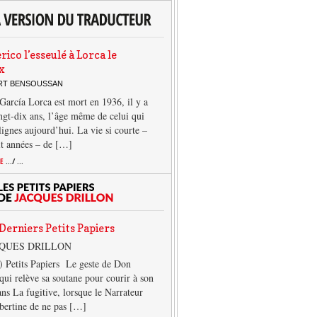
rico l’esseulé à Lorca le
x
ERT BENSOUSSAN
García Lorca est mort en 1936, il y a
ngt-dix ans, l’âge même de celui qui
 lignes aujourd’hui. La vie si courte –
it années – de […]
TE
.../ ...
Derniers Petits Papiers
CQUES DRILLON
) Petits Papiers Le geste de Don
qui relève sa soutane pour courir à son
ans La fugitive, lorsque le Narrateur
lbertine de ne pas […]