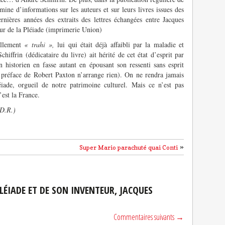
ne d’informations sur les auteurs et sur leurs livres issues des
rnières années des extraits des lettres échangées entre Jacques
eur de la Pléiade (imprimerie Union)
uellement
« trahi »,
lui qui était déjà affaibli par la maladie et
hiffrin (dédicataire du livre) ait hérité de cet état d’esprit par
un historien en fasse autant en épousant son ressenti sans esprit
nte préface de Robert Paxton n’arrange rien). On ne rendra jamais
ade, orgueil de notre patrimoine culturel. Mais ce n’est pas
’est la France.
 D.R.)
»
Super Mario parachuté quai Conti
PLÉIADE ET DE SON INVENTEUR, JACQUES
Commentaires suivants →