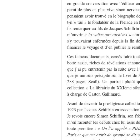
en grande conversation avec l’éditeur 
parut de plus en plus vive sinon nerveus
pensaient avoir trouvé en le biographe de
t-il « tué » le fondateur de la Pléiade e
fis remarquer au fils de Jacques Schiffr
m’ouvrir
« la valise aux archives »
afin 
s’y trouvaient enfermées depuis la fin de
financer le voyage et d’en publier le résu
Ces fameux documents, censés faire toute 
botte nazie, riches de révélations annonc
que j’ai pu entretenir par la suite avec l
que je me suis précipité sur le livre 
288 pages, Seuil). Un portrait plutôt 
collection « La librairie du XXIème siècl
à charge de Gaston Gallimard.
Avant de devenir la prestigieuse collectio
1923 par Jacques Schiffrin en association
Je revois encore Simon Schiffrin, son frè
m’en raconter les débuts chez lui assis de
toute première :
« On l’a appelé « Pléia
Paris et que cet esprit de groupe se dit
p