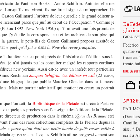
américain de Pantheon Books, André Schiffrin. Animée, elle me
e. Lorsqu’ils me virent, ils me firent signe de m’approcher. Ils
 Gaston Gallimard l’arbitre de leur querelle : le grand éditeur a-
n le licenciant parce que juif au début de l’Occupation ? Comme je
De Fede
in (Bakou 1892- New York 1950) qu’il m’avait une fois promis de
glorieu
que j’y étudie la correspondance et les archives de son père qui
PAR ALB
 la guerre, le petit-fils de Gaston Gallimard proposa aussitôt de
Federico 
ltat
« quel qu’il fut »
dans
la Nouvelle revue française.
quatre-vi
la lumière sur ce point précis de l’histoire de l’édition sous la
trace ces
ées, je n’ai jamais pu les consulter malgré les rapports cordiaux
trente-hu
’éditeur new yorkais. Aussi est-ce avec un intérêt tout particulier
LIRE LA SUI
de Amos Reichman
Jacques Schiffrin. Un éditeur en exil
(22 euros,
qu’une biographie que publie Maurice Olender dans sa fameuse
e ». Mais un portrait admiratif qui contient en creux un portrait
N° 129 
n que l’on sait, la
Bibliothèque de la Pléiade
est créée à Paris en
PAR JA
 avec quelques proches sous l’enseigne des éditions de la Pléiade.
re directeur de production dans le cinéma (
Quai des Brumes
etc)
(Derniers
vant l’une des rares collections complètes de la Pléiade depuis la
Camillo, 
de » parce qu’on était une petite bande de juifs russes exilés à
aise. * D
leiada
en russe… »
. Jacques Schiffrin affine progressivement son
écrit à A