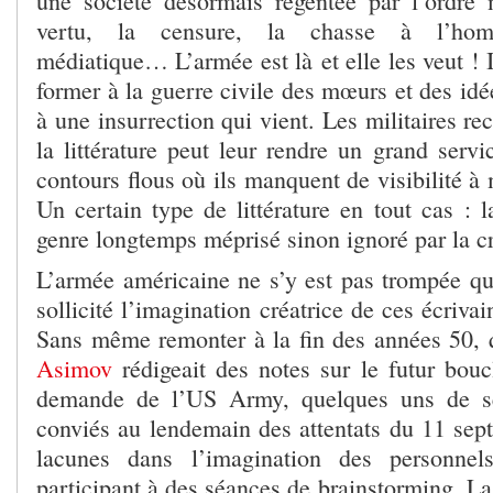
une société désormais régentée par l’ordre 
vertu, la censure, la chasse à l’hom
médiatique… L’armée est là et elle les veut ! I
former à la guerre civile des mœurs et des idée
à une insurrection qui vient. Les militaires re
la littérature peut leur rendre un grand serv
contours flous où ils manquent de visibilité à
Un certain type de littérature en tout cas : l
genre longtemps méprisé sinon ignoré par la cr
L’armée américaine ne s’y est pas trompée qui
sollicité l’imagination créatrice de ces écriva
Sans même remonter à la fin des années 50,
Asimov
rédigeait des notes sur le futur boucl
demande de l’US Army, quelques uns de se
conviés au lendemain des attentats du 11 sep
lacunes dans l’imagination des personne
participant à des séances de brainstorming. L