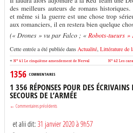
Il faudra alors adjoindre à la Red Team une D
des meilleurs auteurs de romans historiques.
et même si la guerre est une chose trop série
aux romanciers, il en restera bien quelque cho
(« Drones » vu par Falco ; «
Robots-tueurs » 
Cette entrée a été publiée dans
Actualité
,
Littérature de 
«
N° 41 Le cinquième amendement de Nerval
N° 42 Les car
1356
COMMENTAIRES
1 356 RÉPONSES POUR DES ÉCRIVAINS 
SECOURS DE L’ARMÉE
← Commentaires précédents
et alii dit:
31 janvier 2020 à 9h57