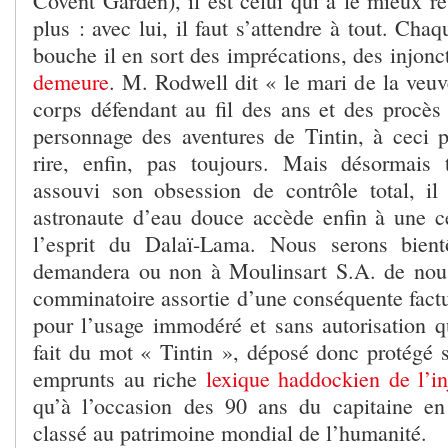
Covent Garden), il est celui qui a le mieux r
plus : avec lui, il faut s’attendre à tout. Chaq
bouche il en sort des imprécations, des injonc
demeure
. M. Rodwell dit « le mari de la veu
corps défendant au fil des ans et des procès 
personnage des aventures de Tintin, à ceci pr
rire, enfin, pas toujours. Mais désormais 
assouvi son obsession de contrôle total, il
astronaute d’eau douce accède enfin à une c
l’esprit du Dalaï-Lama. Nous serons bientô
demandera ou non à Moulinsart S.A. de nous
comminatoire assortie d’une conséquente factu
pour l’usage immodéré et sans autorisation q
fait du mot « Tintin », déposé donc protégé s
emprunts au riche
lexique haddockien de l’in
qu’à l’occasion des 90 ans du capitaine en
classé au patrimoine mondial de l’humanité.