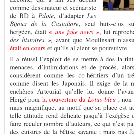
comme dessinateur et scénariste
Pilote
Les
de BD à
, d’adapter
Bijoux de la Castafiore
, seul huis-clos su
une fake news »
hergéen, était
«
, lui reproc
des histoires »,
avant que Moulinsart n’ass
était en cours
et qu’ils allaient se poursuivre.
Il a réussi l’exploit de se mettre à dos la tin
menaces, d’intimidations et de procès, alor
considèrent comme les co-héritiers d’un tré
comme disent les Japonais. Il exige de la 
enchères Artcurial qu’elle lui donne l’avan
Lotus bleu
Hergé pour
la couverture du
, non 
mais magnifique, au motif que sa place est
telle attitude rend délicate jusqu’à l’exégès
faire reculer nombre d’auteurs, ce qui n’est pa
des cuistres de la bêtise savante ; mais pas J