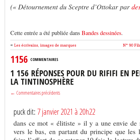
(« Détournement du Sceptre d’Ottokar par
de
Cette entrée a été publiée dans
Bandes dessinées
.
«
Les écrivains, images de marques
N° 90 Film
1156
COMMENTAIRES
1 156 RÉPONSES POUR DU RIFIFI EN P
LA TINTINOSPHÈRE
← Commentaires précédents
puck dit:
7 janvier 2021 à 20h22
dans ce mot « élitiste » il y a une envie de n
vers le bas, en partant du principe que les 
faire l’effort de se retaper 10 fois la lecture