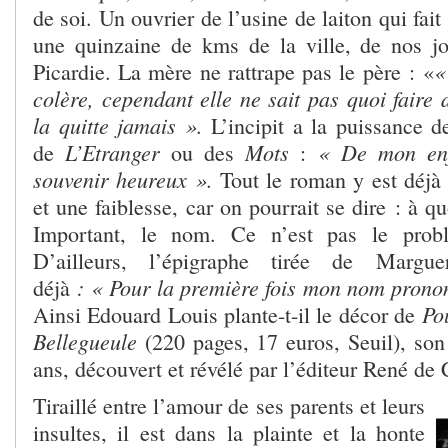
de soi. Un ouvrier de l’usine de laiton qui fait 
une quinzaine de kms de la ville, de nos j
«
Picardie. La mère ne rattrape pas le père : «
colère, cependant elle ne sait pas quoi faire 
la quitte jamais ».
L’incipit a la puissance 
L’Etranger
Mots
« De mon enf
de
ou des
:
souvenir heureux ».
Tout le roman y est déjà
et une faiblesse, car on pourrait se dire : à qu
Important, le nom. Ce n’est pas le prob
D’ailleurs, l’épigraphe tirée de Margu
: « Pour la première fois mon nom pron
déjà
Po
Ainsi Edouard Louis plante-t-il le décor de
Bellegueule
(220 pages, 17 euros, Seuil), so
ans, découvert et révélé par l’éditeur René de 
Tiraillé entre l’amour de ses parents et leurs
insultes, il est dans la plainte et la honte