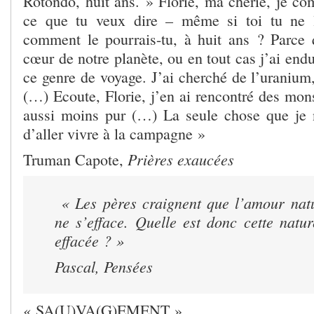
Rotondo, huit ans. » Florie, ma chérie, je co
ce que tu veux dire – même si toi tu ne 
comment le pourrais-tu, à huit ans ? Parce q
cœur de notre planète, ou en tout cas j’ai endu
ce genre de voyage. J’ai cherché de l’uranium, 
(…) Ecoute, Florie, j’en ai rencontré des monst
aussi moins pur (…) La seule chose que je n’
d’aller vivre à la campagne »
Prières exaucées
Truman Capote,
« Les pères craignent que l’amour natu
ne s’efface. Quelle est donc cette natur
effacée ? »
Pascal,
Pensées
« SA(U)VA(G)EMENT »