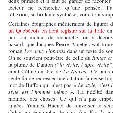
deux phrases et il faut se garder de raconter 
lecteur ne recherche qu’une pensée, l’a
réflexion, sa brillante synthèse, voire tout si
Certaines épigraphes mériteraient de figurer 
un Québécois en tient registre sur la Toile
en 
par son moteur de recherche, on y découv
hasard, que Jacques-Pierre Amette avait trouv
Les deux léopards
roman
dans un texte de son
Rouge et
On se souvient peut-être de celle du
(“la vérité, l’âpre vérité”
la plume de Danton
La Nausée.
citait Céline en tête de
Certains o
seule fin de redresser une citation fameuse tro
« Le style, c’est
mot de Buffon qui n’est pas
style est l’homme même ».
La fidélité dan
moindre des choses. Ce qui n’a pas empêc
années Yannick Haenel de renverser le sen
Jan Karski
Celan en épigraphe de son
en 