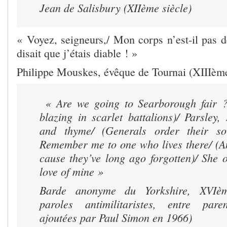
Jean de Salisbury (XIIème siècle)
« Voyez, seigneurs,/ Mon corps n’est-il pas dé
disait que j’étais diable ! »
Philippe Mouskes, évêque de Tournai (XIIIème
« Are we going to Searborough fair ?
blazing in scarlet battalions)/ Parsley
and thyme/ (Generals order their sold
Remember me to one who lives there/ (An
cause they’ve long ago forgotten)/ She 
love of mine »
Barde anonyme du Yorkshire, XVIèm
paroles antimilitaristes, entre paren
ajoutées par Paul Simon en 1966)