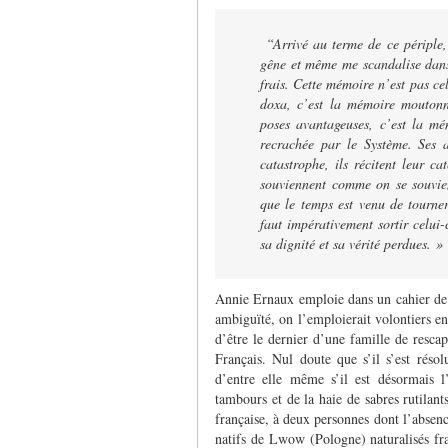
“Arrivé au terme de ce périple, 
gêne et même me scandalise dans
frais. Cette mémoire n’est pas ce
doxa, c’est la mémoire moutonn
poses avantageuses, c’est la mé
recrachée par le Système. Ses 
catastrophe, ils récitent leur ca
souviennent comme on se souvient
que le temps est venu de tourner
faut impérativement sortir celui-
sa dignité et sa vérité perdues. »
Annie Ernaux emploie dans un cahier de
ambiguïté, on l’emploierait volontiers en
d’être le dernier d’une famille de rescap
Français. Nul doute que s’il s’est réso
d’entre elle même s’il est désormais l
tambours et de la haie de sabres rutilant
française, à deux personnes dont l’absence
natifs de Lwow (Pologne) naturalisés fran