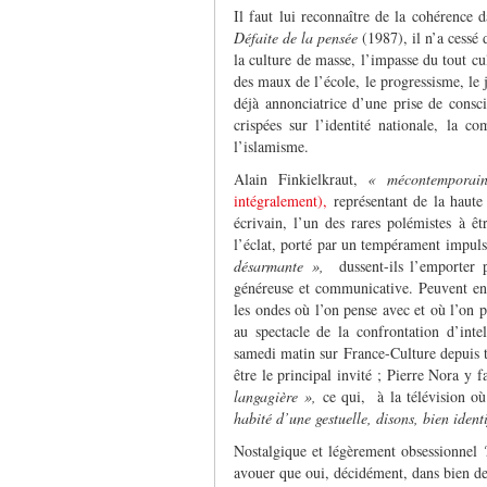
Il faut lui reconnaître de la cohérence d
Défaite de la pensée
(1987), il n’a cessé 
la culture de masse, l’impasse du tout cu
des maux de l’école, le progressisme, l
déjà annonciatrice d’une prise de consci
crispées sur l’identité nationale, la 
l’islamisme.
Alain Finkielkraut,
« mécontemporain
intégralement),
représentant de la haute 
écrivain, l’un des rares polémistes à ê
l’éclat, porté par un tempérament impuls
désarmante »,
dussent-ils l’emporter pa
généreuse et communicative. Peuvent en 
les ondes où l’on pense avec et où l’on pe
au spectacle de la confrontation d’inte
samedi matin sur France-Culture depuis tr
être le principal invité ; Pierre Nora y 
langagière »,
ce qui, à la télévision où
habité d’une gestuelle, disons, bien ident
Nostalgique et légèrement obsessionnel ? 
avouer que oui, décidément, dans bien de