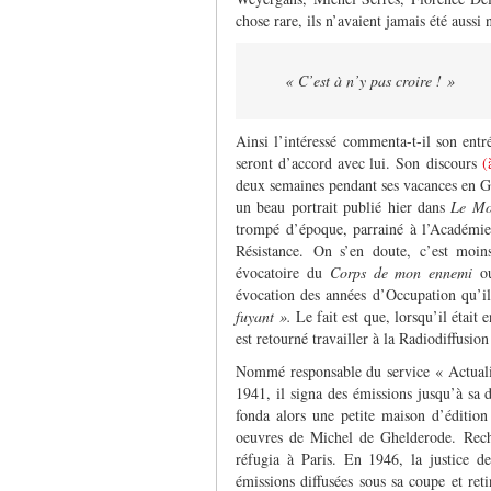
chose rare, ils n’avaient jamais été auss
« C’est à n’y pas croire ! »
Ainsi l’intéressé commenta-t-il son entr
seront d’accord avec lui. Son discours
(
deux semaines pendant ses vacances en Gr
un beau portrait publié hier dans
Le Mo
trompé d’époque, parrainé à l’Académie
Résistance. On s’en doute, c’est moin
évocatoire du
Corps de mon ennemi
o
évocation des années d’Occupation qu’il
fuyant ».
Le fait est que, lorsqu’il était 
est retourné travailler à la Radiodiffusio
Nommé responsable du service « Actuali
1941, il signa des émissions jusqu’à sa 
fonda alors une petite maison d’édition
oeuvres de Michel de Ghelderode. Reche
réfugia à Paris. En 1946, la justice 
émissions diffusées sous sa coupe et ret