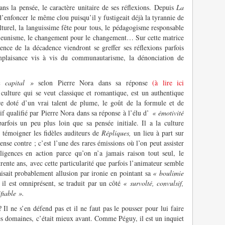
ans la pensée, le caractère unitaire de ses réflexions. Depuis
La
d’enfoncer le même clou puisqu’il y fustigeait déjà la tyrannie de
lturel, la languissime fête pour tous, le pédagogisme responsable
e jeunisme, le changement pour le changement… Sur cette matrice
ence de la décadence viendront se greffer ses réflexions parfois
complaisance vis à vis du communautarisme, la dénonciation de
 capital »
selon Pierre Nora dans sa réponse
(à lire ici
culture qui se veut classique et romantique, est un authentique
tre doté d’un vrai talent de plume, le goût de la formule et de
if qualifié par Pierre Nora dans sa réponse à l’élu d’
« émotivité
rfois un peu plus loin que sa pensée initiale. Il a la culture
témoigner les fidèles auditeurs de
Répliques,
un lieu à part sur
nse contre ; c’est l’une des rares émissions où l’on peut assister
lligences en action parce qu’on n’a jamais raison tout seul, le
ente ans, avec cette particularité que parfois l’animateur semble
faisait probablement allusion par ironie en pointant sa
« boulimie
 il est omniprésent, se traduit par un côté
« survolté, convulsif,
ifiable
».
Il ne s’en défend pas et il ne faut pas le pousser pour lui faire
s domaines, c’était mieux avant. Comme Péguy, il est un inquiet