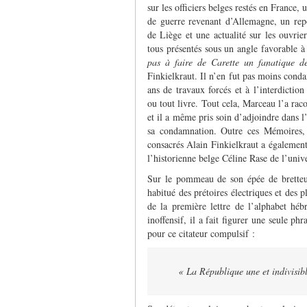
sur les officiers belges restés en France,
de guerre revenant d’Allemagne, un re
de Liège et une actualité sur les ouvrie
tous présentés sous un angle favorable 
pas à faire de Carette un fanatique de
Finkielkraut. Il n’en fut pas moins con
ans de travaux forcés et à l’interdiction
ou tout livre. Tout cela, Marceau l’a ra
et il a même pris soin d’adjoindre dans l
sa condamnation. Outre ces Mémoires, 
consacrés Alain Finkielkraut a également
l’historienne belge Céline Rase de l’univ
Sur le pommeau de son épée de bretteur
habitué des prétoires électriques et des p
de la première lettre de l’alphabet héb
inoffensif, il a fait figurer une seule ph
pour ce citateur compulsif :
« La République une et indivisib