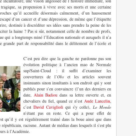
e incantatoire, une vision angoissée de l’histoire immédiate, son
tragique, sa propension à vivre avec ses morts et une certaine
proches qu’il accueille désormais calmement, d’un haussement
escapé d’un cancer et d’une dépression, de même que l’étiquette
ire, destinée à discréditer ses idées sans prendre la peine de les
sciter la haine ? Pas si sûr, notamment celle de nombre de profs,
que qui a longtemps miné l’Education nationale et auxquels il n’a
 grande part de responsabilité dans le délitement de l’école et
C’est peu dire que la gauche ne pardonne pas son
évolution politique à l’ancien mao de Normale
sup/Saint-Cloud : il suffit d’examiner les
couvertures de l’
Obs
et les articles souvent
insinuants sinon insultants à son endroit qui y sont
publiés pour s’en convaincre (l’un des derniers en
date,
Alain Badiou
dans sa lettre ouverte et, en
chevaliers du fiel, quand ce n’est
Aude Lancelin
,
c’est
David Caviglioli
qui s’y colle),
Le Monde
n’étant pas en reste. Ce qui a pour effet de
est qu’il y est régulièrement trainé dans la boue ainsi que dans
républicain, racisme. Autant de médias dans lesquels il s’est plu
ours à l’Académie.