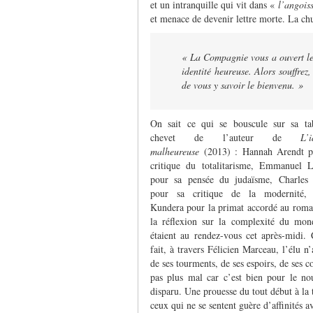
et un intranquille qui vit dans «
l’angois
et menace de devenir lettre morte. La chu
« La Compagnie vous a ouvert les
identité heureuse. Alors souffrez,
de vous y savoir le bienvenu. »
On sait ce qui se bouscule sur sa ta
chevet de l’auteur de
L’i
malheureuse
(2013) : Hannah Arendt p
critique du totalitarisme, Emmanuel L
pour sa pensée du judaïsme, Charles
pour sa critique de la modernité,
Kundera pour la primat accordé au roma
la réflexion sur la complexité du mond
étaient au rendez-vous cet après-midi.
fait, à travers Félicien Marceau, l’élu 
de ses tourments, de ses espoirs, de ses co
pas plus mal car c’est bien pour le no
disparu. Une prouesse du tout début à la t
ceux qui ne se sentent guère d’affinités 