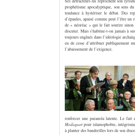
Ses détracteurs lui reprochent son lyrism
prophétisme apocalyptique, son sens du 
tendance à hystériser le débat. Des re
d’épaules, apaisé comme peut l’être un r
de « néoréac » qui le fait sourire sinon r
discuter. Mais s’habitue-t-on jamais à su
toujours englués dans l’idéologie archaï
eu de cesse d’attribuer publiquement une
l’abaissement de l’exigence.
renforcer une paranoïa latente. Le fait 
Mediapart
pour islamophobie, intégrisme 
à planter des banderilles lors de son disc