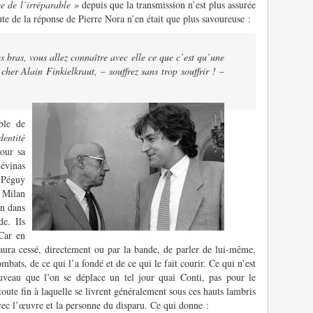
se de l’irréparable »
depuis que la transmission n’est plus assurée
te de la réponse de Pierre Nora n’en était que plus savoureuse :
 bras, vous allez connaître avec elle ce que c’est qu’une
 cher Alain Finkielkraut, – souffrez sans trop souffrir ! –
ble de
dentité
our sa
évinas
 Péguy
 Milan
n dans
e. Ils
 Car en
n’aura cessé, directement ou par la bande, de parler de lui-même,
mbats, de ce qui l’a fondé et de ce qui le fait courir. Ce qui n’est
uveau que l’on se déplace un tel jour quai Conti, pas pour le
oute fin à laquelle se livrent généralement sous ces hauts lambris
avec l’œuvre et la personne du disparu. Ce qui donne :