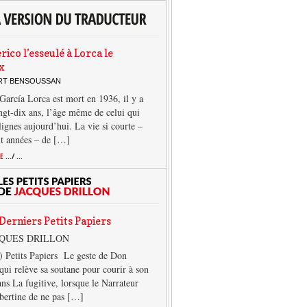
rico l’esseulé à Lorca le
x
ERT BENSOUSSAN
García Lorca est mort en 1936, il y a
ngt-dix ans, l’âge même de celui qui
 lignes aujourd’hui. La vie si courte –
it années – de […]
TE
.../ ...
Derniers Petits Papiers
CQUES DRILLON
) Petits Papiers Le geste de Don
qui relève sa soutane pour courir à son
ans La fugitive, lorsque le Narrateur
lbertine de ne pas […]