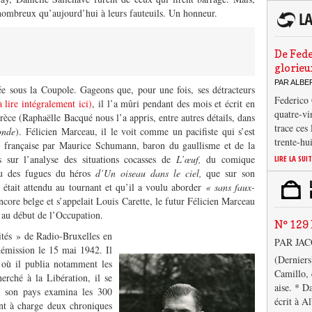
i nombreux qu’aujourd’hui à leurs fauteuils. Un honneur.
De Fede
glorieu
PAR ALB
ée sous la Coupole. Gageons que, pour une fois, ses détracteurs
Federico 
à lire intégralement ici)
, il l’a mûri pendant des mois et écrit en
quatre-vi
èce (Raphaëlle Bacqué nous l’a appris, entre autres détails, dans
trace ces
nde
). Félicien Marceau, il le voit comme un pacifiste qui s’est
trente-hu
 française par Maurice Schumann, baron du gaullisme et de la
s sur l’analyse des situations cocasses de
L’œuf,
du comique
LIRE LA SUI
u des fugues du héros
d’Un oiseau dans le ciel,
que sur son
 était attendu au tournant et qu’il a voulu aborder
« sans faux-
encore belge et s’appelait Louis Carette, le futur Félicien Marceau
n au début de l’Occupation.
N° 129 
tés » de Radio-Bruxelles en
PAR JA
démission le 15 mai 1942. Il
(Derniers
 où il publia notamment les
Camillo, 
rché à la Libération, il se
aise. * D
de son pays examina les 300
écrit à A
int à charge deux chroniques