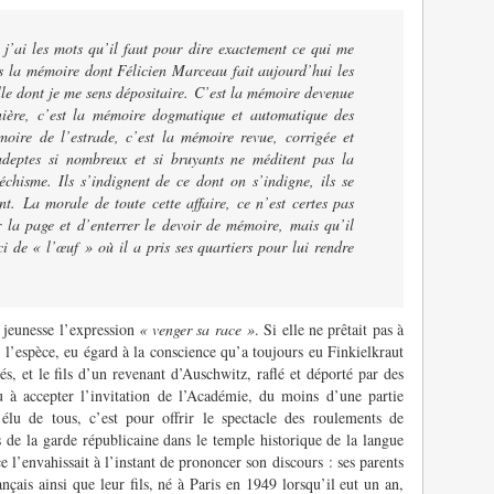
j’ai les mots qu’il faut pour dire exactement ce qui me
 la mémoire dont Félicien Marceau fait aujourd’hui les
lle dont je me sens dépositaire. C’est la mémoire devenue
ière, c’est la mémoire dogmatique et automatique des
moire de l’estrade, c’est la mémoire revue, corrigée et
adeptes si nombreux et si bruyants ne méditent pas la
téchisme. Ils s’indignent de ce dont on s’indigne, ils se
. La morale de toute cette affaire, ce n’est certes pas
 la page et d’enterrer le devoir de mémoire, mais qu’il
ci de « l’œuf » où il a pris ses quartiers pour lui rendre
 jeunesse l’expression
« venger sa race »
. Si elle ne prêtait pas à
 l’espèce, eu égard à la conscience qu’a toujours eu Finkielkraut
és, et le fils d’un revenant d’Auschwitz, raflé et déporté par des
lu à accepter l’invitation de l’Académie, du moins d’une partie
’élu de tous, c’est pour offrir le spectacle des roulements de
s de la garde républicaine dans le temple historique de la langue
 l’envahissait à l’instant de prononcer son discours : ses parents
çais ainsi que leur fils, né à Paris en 1949 lorsqu’il eut un an,