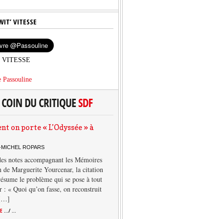
WIT’ VITESSE
’ VITESSE
 Passouline
 on porte « L’Odyssée » à
-MICHEL ROPARS
des notes accompagnant les Mémoires
 de Marguerite Yourcenar, la citation
résume le problème qui se pose à tout
r : « Quoi qu’on fasse, on reconstruit
 […]
TE
.../ ...