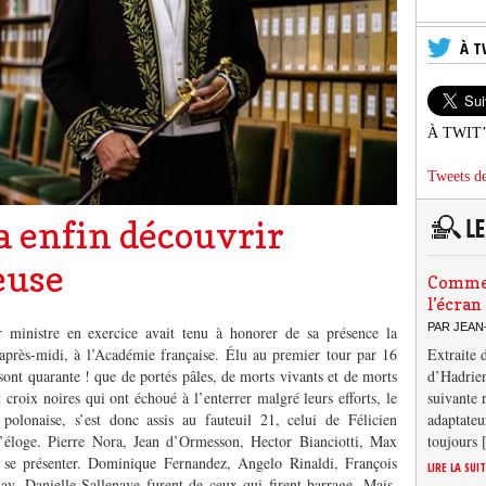
À T
À TWIT
Tweets de
a enfin découvrir
euse
Comment
l’écran
PAR JEAN
 ministre en exercice avait tenu à honorer de sa présence la
 après-midi, à l’Académie française. Élu au premier tour par 16
Extraite 
sont quarante ! que de portés pâles, de morts vivants et de morts
d’Hadrien
croix noires qui ont échoué à l’enterrer malgré leurs efforts, le
suivante 
 polonaise, s’est donc assis au fauteuil 21, celui de Félicien
adaptateu
 l’éloge. Pierre Nora, Jean d’Ormesson, Hector Bianciotti, Max
toujours
 se présenter. Dominique Fernandez, Angelo Rinaldi, François
LIRE LA SUI
y, Danielle Sallenave furent de ceux qui firent barrage. Mais,