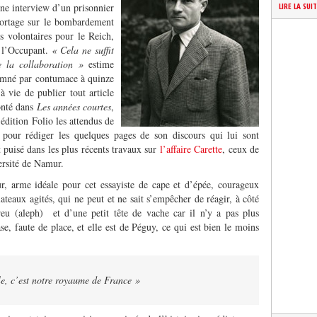
 une interview d’un prisonnier
LIRE LA SUI
portage sur le bombardement
rs volontaires pour le Reich,
à l’Occupant.
« Cela ne suffit
 la collaboration
»
estime
damné par contumace à quinze
 à vie de publier tout article
conté dans
Les années courtes
,
’édition Folio les attendus de
pour rédiger les quelques pages de son discours qui lui sont
 puisé dans les plus récents travaux sur
l’affaire Carette
, ceux de
ersité de Namur.
, arme idéale pour cet essayiste de cape et d’épée, courageux
lateaux agités, qui ne peut et ne sait s’empêcher de réagir, à côté
reu (aleph) et d’une petit tête de vache car il n’y a pas plus
rase, faute de place, et elle est de Péguy, ce qui est bien le moins
le, c’est notre royaume de France »