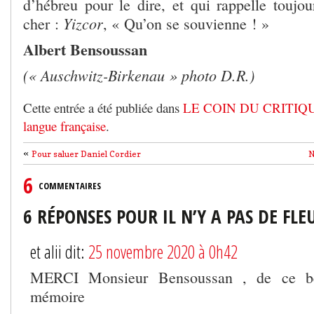
d’hébreu pour le dire, et qui rappelle toujou
Yizcor
cher :
, « Qu’on se souvienne ! »
Albert Bensoussan
(« Auschwitz-Birkenau » photo D.R.)
Cette entrée a été publiée dans
LE COIN DU CRITIQ
langue française
.
«
Pour saluer Daniel Cordier
N
6
COMMENTAIRES
6 RÉPONSES POUR IL N’Y A PAS DE FLE
et alii dit:
25 novembre 2020 à 0h42
MERCI Monsieur Bensoussan , de ce bea
mémoire