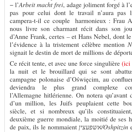
Arbeit macht frei
− l’
, adage joliment forgé à l
pas pour celui dont le travail n’aura pas li
campera-t-il ce couple harmonieux : Frau A
nous livre son charmant récit dans son jour
d’Anne Frank, certes – et Hans Nebel, dont le
N
l’évidence à la tristement célèbre mention
signait le destin de mort de millions de déport
Ce récit tente, et avec une force singulière
(ici 
la nuit et le brouillard qui se sont abatt
campagne polonaise d’Oświęcim, au confluen
deviendra le plus grand complexe conc
l’Allemagne hitlérienne. On notera qu’avant 
d’un million, les Juifs peuplaient cette b
siècle, et si nombreux qu’ils constituaien
deuxième guerre mondiale, la moitié de ses ha
אשפעצין/Oshpitzin
de paix, ils le nommaient
e