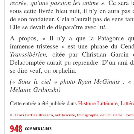
recrée, qu’une passion les anime ».
Ce sera l
sous cette livrée bleu nuit, il n’y en aura pas
de son fondateur. Cela n’aurait pas de sens tant
i.
Elle se devait de disparaître avec lu
A propos, « Il n’y a que la Patagonie q
immense tristesse » est une phrase du Cen
Transsibérien,
citée par Christian Garcin 
Delacomptée aurait pu reprendre. D’un ami di
se dire veuf, ou orphelin.
(« Sous le ciel » photo Ryan McGinnis ; « 
Mélanie Gribinski)
Cette entrée a été publiée dans
Histoire Littéraire
,
Littér
«
Henri Cartier-Bresson, antifasciste, foutugraphe, oeil du siècle
Comm
948
COMMENTAIRES