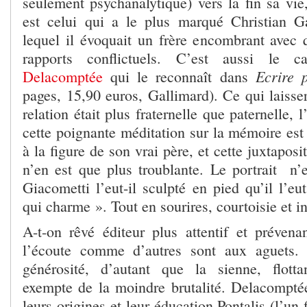
seulement psychanalytique) vers la fin sa vi
est celui qui a le plus marqué Christian G
lequel il évoquait un frère encombrant avec q
rapports conflictuels. C’est aussi le
Ecrire 
Delacomptée
qui le reconnaît dans
pages, 15,90 euros, Gallimard). Ce qui laisser
relation était plus fraternelle que paternelle,
cette poignante méditation sur la mémoire est
à la figure de son vrai père, et cette juxtapos
n’en est que plus troublante. Le portrait n’e
Giacometti l’eut-il sculpté en pied qu’il l’e
qui charme ». Tout en sourires, courtoisie et in
A-t-on rêvé éditeur plus attentif et prévenan
l’écoute comme d’autres sont aux aguets. 
générosité, d’autant que la sienne, flotta
exempte de la moindre brutalité. Delacomptée
leurs origines et leur éducation Pontalis (l’un 