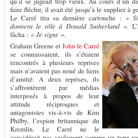
qu’il se jugeait trop vieux. Au cours d’un di
faire fléchir, il avait été jusqu’à le supplier à
« Si
Le Carré tira sa dernière cartouche :
donnera le rôle à Donald Sutherland ».
L’a
« Je signe ».
lâcha :
Graham Greene et
John le Carré
se connaissaient, ils s’étaient
rencontrés à plusieurs reprises
mais n’avaient pas noué de liens
d’amitié. A deux reprises, ils
s’affrontèrent par médias
interposés à propos de leur
attitude réciproques et
antagonistes vis-à-vis de Kim
Philby, l’espion britannique du
Kremlin. Le Carré ne le
considérait pas seulement comme un type va