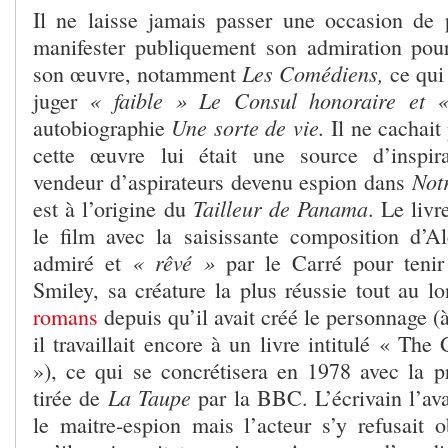
Il ne laisse jamais passer une occasion de 
manifester publiquement son admiration po
Les Comédiens,
son œuvre, notamment
ce qui
« faible » Le Consul honoraire et 
juger
Une sorte de vie.
autobiographie
Il ne cachait 
cette œuvre lui était une source d’inspira
Not
vendeur d’aspirateurs devenu espion dans
Tailleur de Panama
est à l’origine du
. Le livr
le film avec la saisissante composition d’A
« rêvé »
admiré et
par le Carré pour tenir
Smiley, sa créature la plus réussie tout au l
romans
depuis qu’il avait créé le personnage (à
il travaillait encore à un livre intitulé « Th
»), ce qui se concrétisera en 1978 avec la p
La Taupe
tirée de
par la BBC. L’écrivain l’ava
le maitre-espion mais l’acteur s’y refusait 