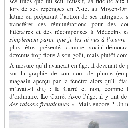
ses trucs que lui seul réussit, sa fidélité aux 
lors de ses repérages en Asie, au Moyen-Or
latine en préparant l’action de ses intrigues, 
transférer ses rémunérations pour des co
littéraires et des récompenses à Médecins s
simplement parce que je les ai vus à l’œuvre 
plus être présenté comme social-démocrat
devenus trop flous à son goût, mais plutôt 
A mesure qu’il avançait en âge, il devenait de
sur la graphie de son nom de plume (em
magasin aperçu par la fenêtre alors qu’il éta
l
m’avait-il dit) :
e Carré et non, comme la
L
d’ordinaire,
e Carré. Avec l’âge, il y tint d
des raisons freudiennes ».
Mais encore ? Un m