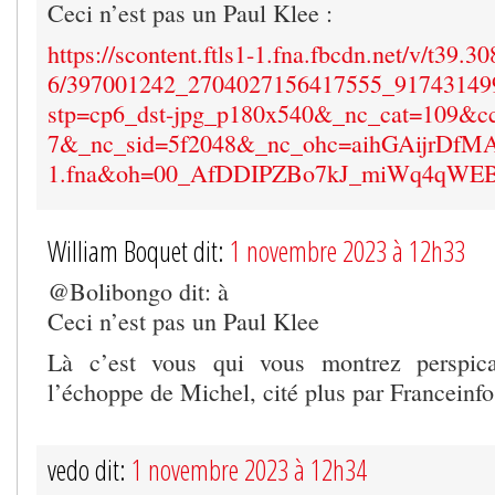
Ceci n’est pas un Paul Klee :
https://scontent.ftls1-1.fna.fbcdn.net/v/t39.3
6/397001242_2704027156417555_91743149
stp=cp6_dst-jpg_p180x540&_nc_cat=109&c
7&_nc_sid=5f2048&_nc_ohc=aihGAijrDfMA
1.fna&oh=00_AfDDIPZBo7kJ_miWq4qW
William Boquet dit:
1 novembre 2023 à 12h33
@Bolibongo dit: à
Ceci n’est pas un Paul Klee
Là c’est vous qui vous montrez perspica
l’échoppe de Michel, cité plus par Franceinfo
vedo dit:
1 novembre 2023 à 12h34