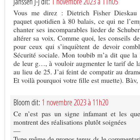
Janssen J-J dit:
1 novembre 2023 à 11h05
Vous me direz : Dietrich Fisher Dieskau
paquet quotidien à 80 balais, ce qui ne l’e
chanter ses incomparables lieder de Schube
altérer sa voix. Comme quoi, les conseils de
pour ceux qui s’inquiètent de devoir combl
Sécurité sociale. Mon toubib m’a dit que la 
de leur g…, à vouloir augmenter le tarif de 
au lieu de 25. J’ai feint de compatir au dram
Et voilà pourquoi votre fille est muette). Bàv,
Bloom dit:
1 novembre 2023 à 11h20
Ce n’est pas un signe infamant et les qu
montrent des réalisations plutôt soignées
—
Type même de propos tenus ds le commenta