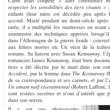
« sans contraintes m
Carré avait coopéré
respecter les sensibilités des tiers vivants »
;
enfants (leur mère est décédée peu après l
accord. Marié pendant un demi-siècle après
ratée, il a multiplié les maitresses en usant 
amoureuse des techniques apprises lorsqu’i
dans l’Allemagne de la guerre froide : couvertu
aux lettres mortes etc Un vécu de la trahis
romans. Sa liaison avec Susan Kennaway, l’é
romancier James Kennaway, était bien docume
trois a été décrite par le mari dans son r
Accident
The Kennaway P
, par la femme dans
de sa correspondance et ses carnets, et par l
Un amant naïf et
sentimental
(Robert Laffont, 
sont restées secrètes et n’ont d’intérêt que p
dans son œuvre.
Il y eut une photographe