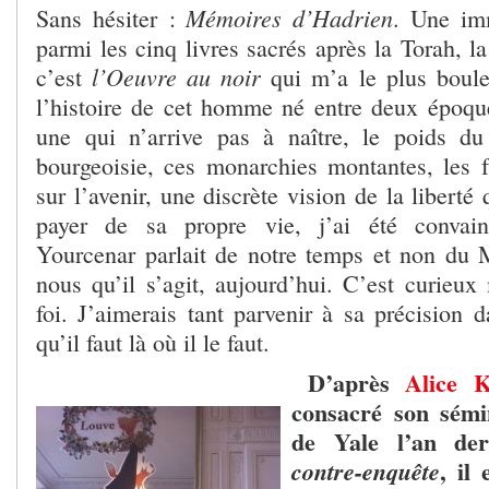
Mémoires d’Hadrien
Sans hésiter :
. Une imm
parmi les cinq livres sacrés après la Torah, l
l’Oeuvre au noir
c’est
qui m’a le plus boule
l’histoire de cet homme né entre deux époqu
une qui n’arrive pas à naître, le poids du 
bourgeoisie, ces monarchies montantes, les fu
sur l’avenir, une discrète vision de la liberté 
payer de sa propre vie, j’ai été convai
Yourcenar parlait de notre temps et non du
nous qu’il s’agit, aujourd’hui. C’est curieux
foi. J’aimerais tant parvenir à sa précision 
qu’il faut là où il le faut.
D’après
Alice K
consacré son sémin
de Yale l’an de
, il
contre-enquête