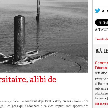
À T
À TWIT
Tweets de
Comment
l’écran
PAR JEAN
sitaire, alibi de
Extraite 
d’Hadrien
suivante 
adaptateu
toujours
mpose en thèses »
soupirait déjà Paul Valéry en ses
Cahiers
des
LIRE LA SUI
ngé. Les gens qui s’adonnent à ce vice impuni sont appelés des