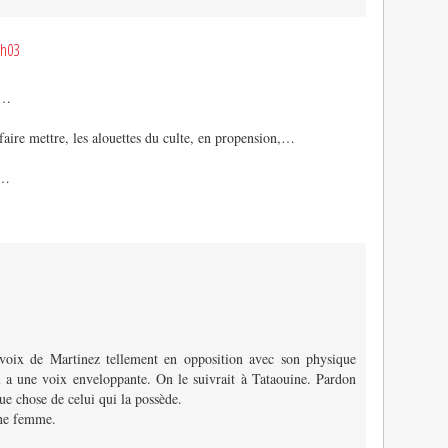
9h03
,…
faire mettre, les alouettes du culte, en propension,…
,…
a voix de Martinez tellement en opposition avec son physique
l a une voix enveloppante. On le suivrait à Tataouine. Pardon
que chose de celui qui la possède.
une femme.