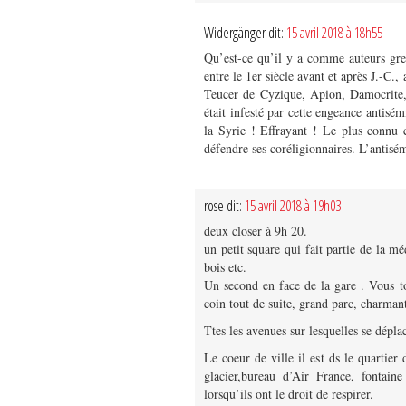
Widergänger dit:
15 avril 2018 à 18h55
Qu’est-ce qu’il y a comme auteurs grecs
entre le 1er siècle avant et après J.-C
Teucer de Cyzique, Apion, Damocrite,
était infesté par cette engeance antis
la Syrie ! Effrayant ! Le plus connu 
défendre ses coréligionnaires. L’antisé
rose dit:
15 avril 2018 à 19h03
deux closer à 9h 20.
un petit square qui fait partie de la m
bois etc.
Un second en face de la gare . Vous to
coin tout de suite, grand parc, charmant
Ttes les avenues sur lesquelles se dépla
Le coeur de ville il est ds le quartier
glacier,bureau d’Air France, fontain
lorsqu’ils ont le droit de respirer.