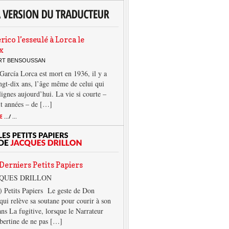
rico l’esseulé à Lorca le
x
ERT BENSOUSSAN
García Lorca est mort en 1936, il y a
ngt-dix ans, l’âge même de celui qui
 lignes aujourd’hui. La vie si courte –
it années – de […]
TE
.../ ...
Derniers Petits Papiers
CQUES DRILLON
) Petits Papiers Le geste de Don
qui relève sa soutane pour courir à son
ans La fugitive, lorsque le Narrateur
lbertine de ne pas […]