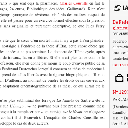
orants » qui sent déjà la pharmacie.
Charles Coustille
en fait le
ages, 24 euros, Bibliothèque des idées, Gallimard). Rien n’est
temps synonyme de révérence vis à vis des maitres, respect de
elle est passée pour un exercice formel effectué sous la pression
De Fede
 sans originalité et purement descriptive, ce que Jules Ferry
glorieu
PAR ALB
s vite que le cœur d’un mortel mais il n’y a pas à s’en plaindre.
Federico 
 nostalgie à l’endroit de la thèse d’Etat, cette chose obèse que
quatre-vi
t des années à ne pas terminer. Le doctorat de IIIème cycle, après
trace ces
n de travaux, les en a libérés. Si elle n’est plus tenue comme le
trente-hu
rofesseur, elle n’en donne pas moins le coup d’envoi public de sa
LIRE LA SUI
is Ferdinand Destouches lorsqu’il consacra sa thèse de médecine à
prend de telles libertés avec la rigueur biographique qu’il vaut
. D’ailleurs, au moment de vendre les droits de ses œuvres aux
adaptation cinématographique de sa thèse, ce qui aurait été le
N° 129 
PAR JA
u’au plus subliminal dès lors que
La Nausée
de Sartre a été lu
re sur
L’Imaginaire
ne pouvant plus être présenté comme thèse
(Derniers
 songea à la remplacer par
« un machin sur le Néant ou n’importe
Camillo, 
onfia-t-il à Beauvoir). L’enquête de Charles Coustille est
aise. * D
éveloppe le cas de deux auteurs.
écrit à A