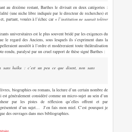
ant au dixième restant, Barthes le divisait en deux catégories :
alité (une niche libre indiquée par le directeur de recherches) et
 et, partant, vouées à l’échec car
« l’institution ne saurait tolérer
pirants universitaires est le plus souvent bridé par les exigences du
 que le regard des Anciens, sous lesquels ils s’expriment dans la
elleraient aussitôt à l’ordre et modéreraient toute théâtralisation
pte-rendu, paralysé par un cruel rapport de thèse signé Barthes :
n sans haïku : c’est un peu ce que disent, non sans
livres, biographies ou romans, la lecture d’un certain nombre de
qui est généralement considéré comme un micro-sujet au sein d’un
eur par les pistes de réflexion qu’elles offrent et par
s présentent d’un sujet… J’en fais mon miel. C’est pourquoi je
 que des ouvrages dans mes bibliographies.
téraire
.