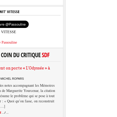
WIT’ VITESSE
’ VITESSE
 Passouline
 on porte « L’Odyssée » à
-MICHEL ROPARS
des notes accompagnant les Mémoires
 de Marguerite Yourcenar, la citation
résume le problème qui se pose à tout
r : « Quoi qu’on fasse, on reconstruit
 […]
TE
.../ ...