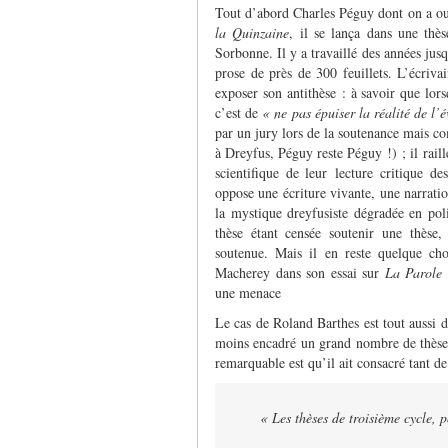
Tout d’abord Charles Péguy dont on a oub
la Quinzaine
, il se lança dans une thè
Sorbonne. Il y a travaillé des années jusq
prose de près de 300 feuillets. L’écriva
exposer son antithèse : à savoir que lor
c’est de
« ne pas épuiser la réalité de l’
par un jury lors de la soutenance mais 
à Dreyfus, Péguy reste Péguy !) ; il raill
scientifique de leur lecture critique de
oppose une écriture vivante, une narratio
la mystique dreyfusiste dégradée en po
thèse étant censée soutenir une thèse,
soutenue. Mais il en reste quelque cho
Macherey dans son essai sur
La Parole 
une menace
Le cas de Roland Barthes est tout aussi d
moins encadré un grand nombre de thèses 
remarquable est qu’il ait consacré tant de
« Les thèses de troisième cycle, p