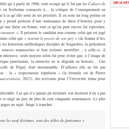
LIRE LA SUI
lié qu’à partir de 1906, tout occupé qu’il fut par les
Cahiers de
se en Sorbonne consacrée à… la critique de l’enseignement en
u’à ce qu’elle sorte de ses priorités. Il en reste un long poème en
in y prend prétexte d’une soutenance de thèse d’histoire pour y
squ’une thèse est bonne, tout ce qu’on peut encore lui reprocher,
événement ».
Il présente le candidat non comme celui qui est jugé
comme celui qui
« instruit le procès de son jury »
(de Jeanne d’Arc
e les historiens méthodiques disciples de Seignobos, la prétention
s sources manuscrites et leur écriture mortifère ; à celle-ci, il
n intensive, seuls moyens selon lui pour éviter que, à l’image de
litique jaurésienne, la mémoire ne se dégrade en histoire… Une
 celle de Péguy était insoutenable. D’ailleurs elle ne fut pas
se : la « respectueuse répulsion » (la formule est de Pierre
universitaire
, 2012), des écrivains pour l’Université tenue pour
électable. Lui qui n’a jamais pu terminer son doctorat n’en a pas
et siégé au jury de plus de cent cinquante soutenances. Le plus
 pages au sujet. Jusqu’à trancher :
our les neuf dixièmes, sont des alibis de fantasmes »