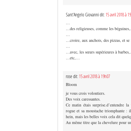
Sant'Angelo Giovanni dit:
15 avril 2018 à 1
…
…des religieuses, comme les béguines
…
…croire, aux anchois, des pizzas, et se 
…
…avec, les sœurs supérieures à barbes
…etc,…
rose dit:
15 avril 2018 à 19h07
Bloom
je vous crois volontiers.
Des voix caressantes.
Ce matin étais surprise.d’entendre l
rogue et sa moustache triomphante : i
hein, mais les belles voix cela dit quel
Au même titre que la chevelure pour 