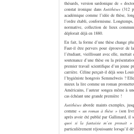
thésards, version sardonique de « doct
constat ironique dans
Antithèses
(312 p
académique comme l’idée de thèse, long
l’ordre établi, conformisme. Longtemps, 
normative, collection de lieux communs
déplorait déjà en 1880.
En fait, la forme d’une thèse change plu
Faut-il être pervers pour éprouver de la
l’étudiant, vieillissant avec elle, mettai
soutenance d’une thèse ou la présentatio
premier travail scientifique d’un jeune p
carrière. Céline perçait-il déjà sous Lou
l’hygiéniste hongrois Semmelweis ? Elle 
mieux la lire comme un roman prometteur
Américains, l’auteur songea même à une 
cas échéant une grande première !
Antithèses
aborde maints exemples, jusq
comme «
un roman à thèse »
(son liv
après avoir été publié par Gallimard, il
quoi si la fantaisie m’en prenait »
c
particulièrement réjouissante lorsqu’il d