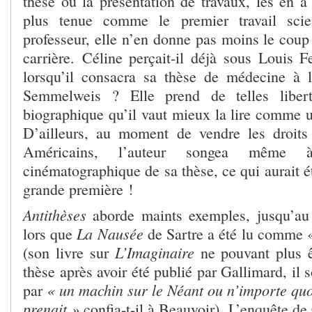
thèse ou la présentation de travaux, les en a l
plus tenue comme le premier travail scie
professeur, elle n’en donne pas moins le coup
carrière. Céline perçait-il déjà sous Louis 
lorsqu’il consacra sa thèse de médecine à l
Semmelweis ? Elle prend de telles libert
biographique qu’il vaut mieux la lire comme 
D’ailleurs, au moment de vendre les droit
Américains, l’auteur songea même 
cinématographique de sa thèse, ce qui aurait é
grande première !
Antithèses
aborde maints exemples, jusqu’au 
La Nausée
lors que
de Sartre a été lu comme
L’Imaginaire
(son livre sur
ne pouvant plus 
thèse après avoir été publié par Gallimard, il 
« un machin sur le Néant ou n’importe quoi
par
prenait »
confia-t-il à Beauvoir). L’enquête de 