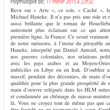
Polymultiplié dit:
11 février 2015 à 22h32
Revu sur « Arte », ce soir, « Caché », le
Michael Haneke. Il n’a pas pris une ride et r
aussi brûlante que le roman de Houelleb
autrement plus éclairant sur ce qui atte
première ligne, la France. Ce serait vraiment 
de notre mémoire, à l’instar du pitoyable an
Haneke, interprété par Daniel Auteuil, notre
nos guerres coloniales, nos relations poli
avec les pays arabes et au Moyen-Orient
imbéciles en Libye ou en Irak. D’oublier a
massif, pendant des décennies, de main d’o
qualifiée pour la plus grande prospérité de 
main d’oeuvre reléguée dans les HLM miteu
et condamnée au chômage de masse maintena
là. Vous ne croyez tout de même pas que c
être liquidé en un tournemain à coup d’em