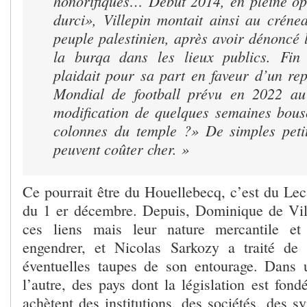
honorifiques… Début 2014, en pleine o
durci», Villepin montait ainsi au créne
peuple palestinien, après avoir dénoncé l
la burqa dans les lieux publics. Fin
plaidait pour sa part en faveur d’un re
Mondial de football prévu en 2022 a
modification de quelques semaines bousc
colonnes du temple ?»
De simples peti
peuvent coûter cher. »
Ce pourrait être du Houellebecq, c’est du Le
du 1 er décembre. Depuis, Dominique de Vil
ces liens mais leur nature mercantile et
engendrer, et Nicolas Sarkozy a traité d
éventuelles taupes de son entourage. Dan
l’autre, des pays dont la législation est fon
achètent des institutions, des sociétés, des s