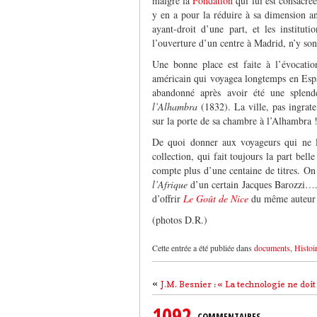
malgré la
Fondation
qui lui est consacrée
y en a pour la réduire à sa dimension a
ayant-droit d’une part, et les institut
l’ouverture d’un centre à Madrid, n’y son
Une bonne place est faite à l’évocati
américain qui voyagea longtemps en Espa
abandonné après avoir été une splend
l’Alhambra
(1832). La ville, pas ingrate,
sur la porte de sa chambre à l’Alhambra 
De quoi donner aux voyageurs qui ne l’
collection, qui fait toujours la part belle
compte plus d’une centaine de titres. On
l’Afrique
d’un certain Jacques Barozzi…. L
d’offrir
Le Goût de Nice
du même auteur à
(photos D.R.)
Cette entrée a été publiée dans
documents
,
Histoi
«
J.M. Besnier : « La technologie ne doi
1092
COMMENTAIRES