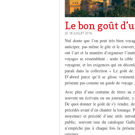
Le bon goût d’
LE 18 JUILLET 2016
Nul doute que l’on peut très bien voya
anticiper, pas même le gîte et le couver
ont l’art et la manière d’organiser l’inat
voyages se ressemblent ; seule la cible 
voyageur, et les exigences qui en découle
paraît dans la collection « Le goût d
D’abord parce qu’il se glisse vraiment
présente pas comme un guide de voyage ; 
Avec plus d’une centaine de titres au c
souvent un écrivain ou un journaliste, y 
De quoi donner le goût de s’y rendre, de 
précédés avant d’en chanter la louange. Po
moyenne) et précédé d’une utile introd
public, souvent issu du catalogue Gall
n’empêche pas à chaque fois la présenc
origines.