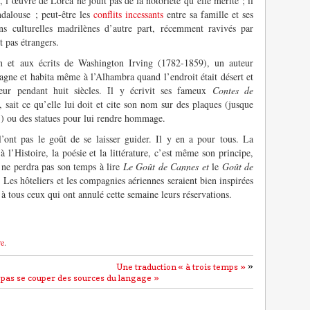
, l’œuvre de Lorca ne jouit pas de la notoriété qu’elle mérite ; il
ndalouse ; peut-être les
conflits incessants
entre sa famille et ses
ions culturelles madrilènes d’autre part, récemment ravivés par
t pas étrangers.
on et aux écrits de Washington Irving (1782-1859), un auteur
gne et habita même à l’Alhambra quand l’endroit était désert et
eur pendant huit siècles. Il y écrivit ses fameux
Contes de
 sait ce qu’elle lui doit et cite son nom sur des plaques (jusque
!) ou des statues pour lui rendre hommage.
ont pas le goût de se laisser guider. Il y en a pour tous. La
 à l’Histoire, la poésie et la littérature, c’est même son principe,
 ne perdra pas son temps à lire
Le Goût de Cannes et
le
Goût de
es hôteliers et les compagnies aériennes seraient bien inspirées
 tous ceux qui ont annulé cette semaine leurs réservations.
re
.
»
Une traduction « à trois temps »
t pas se couper des sources du langage »