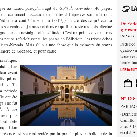
que au hasard puisqu’il s’agit du
Goût de Grenade
(140 pages,
 eu récemment l’occasion de mettre à l’épreuve sur le terrain.
éditeur a confié le soin du florilège, ancre dès sa préface sa
De Fede
es souvenirs de jeunesse et dans ce qu’il en reste une fois effectué
glorieu
gne dans la nostalgie et la solitude. C’est un point de vue. Tous
PAR ALB
s patios rafraîchissants, les pentes de l’Albaicin, les tristes échos
Federico 
 Sierra-Nevada. Mais s’il y a une chose que la mémoire du temps
quatre-vi
 lumière de Grenade, et pour cause.
trace ces
mantique.
trente-hu
bdil. Les
LIRE LA SUI
leur avant
ifs qui ne
it qu’ils
la période
ls ont été
N° 129 
qu’elle fut
PAR JA
da de los
(Derniers
rien, plus
Camillo, 
tout a été
aise. * D
nquisition
écrit à A
 présence est souvent reniée par la part la plus catholique de la