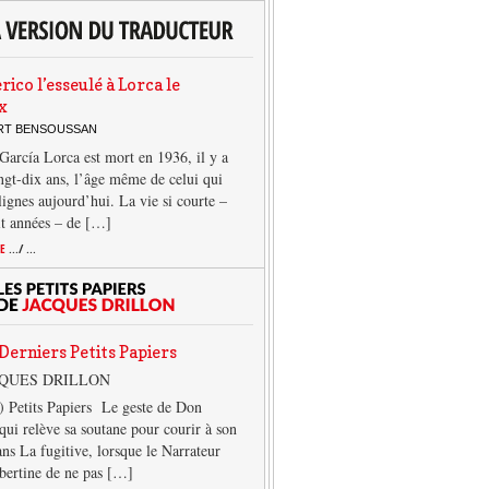
rico l’esseulé à Lorca le
x
ERT BENSOUSSAN
García Lorca est mort en 1936, il y a
ngt-dix ans, l’âge même de celui qui
 lignes aujourd’hui. La vie si courte –
it années – de […]
TE
.../ ...
Derniers Petits Papiers
CQUES DRILLON
) Petits Papiers Le geste de Don
qui relève sa soutane pour courir à son
ans La fugitive, lorsque le Narrateur
lbertine de ne pas […]