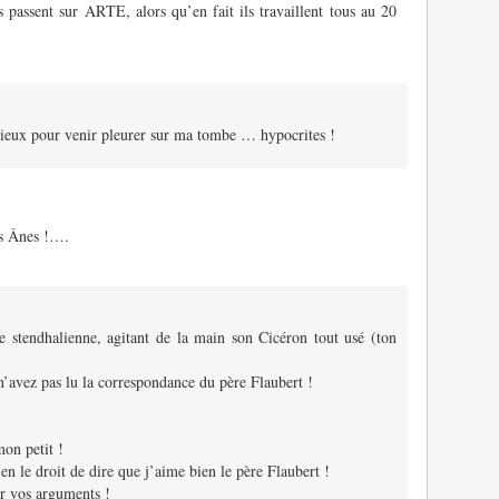
ls passent sur ARTE, alors qu’en fait ils travaillent tous au 20
vieux pour venir pleurer sur ma tombe … hypocrites !
es Ânes !….
e stendhalienne, agitant de la main son Cicéron tout usé (ton
n’avez pas lu la correspondance du père Flaubert !
on petit !
ien le droit de dire que j’aime bien le père Flaubert !
er vos arguments !