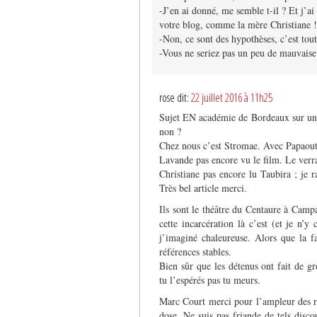
-J’en ai donné, me semble t-il ? Et j’a
votre blog, comme la mère Christiane !
-Non, ce sont des hypothèses, c’est tout
-Vous ne seriez pas un peu de mauvaise 
rose dit:
22 juillet 2016 à 11h25
Sujet EN académie de Bordeaux sur un d
non ?
Chez nous c’est Stromae. Avec Papaouté
Lavande pas encore vu le film. Le verra
Christiane pas encore lu Taubira ; je 
Très bel article merci.
Ils sont le théâtre du Centaure à Camp
cette incarcération là c’est (et je n’y
j’imaginé chaleureuse. Alors que la f
références stables.
Bien sûr que les détenus ont fait de 
tu l’espérés pas tu meurs.
Marc Court merci pour l’ampleur des ré
dose. Ne suis pas friande de tels disco