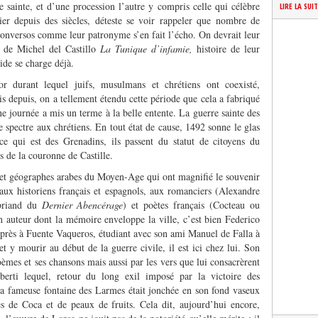
sainte, et d’une procession l’autre y compris celle qui célèbre
LIRE LA SUI
ier depuis des siècles, déteste se voir rappeler que nombre de
onversos comme leur patronyme s’en fait l’écho. On devrait leur
n de Michel del Castillo
La Tunique d’infamie,
histoire de leur
ide se charge déjà.
 durant lequel juifs, musulmans et chrétiens ont coexisté,
 depuis, on a tellement étendu cette période que cela a fabriqué
e journée a mis un terme à la belle entente. La guerre sainte des
 spectre aux chrétiens. En tout état de cause, 1492 sonne le glas
ce qui est des Grenadins, ils passent du statut de citoyens du
 de la couronne de Castille.
es et géographes arabes du Moyen-Age qui ont magnifié le souvenir
ux historiens français et espagnols, aux romanciers (Alexandre
ubriand du
Dernier Abencérage
) et poètes français (Cocteau ou
un auteur dont la mémoire enveloppe la ville, c’est bien Federico
t près à Fuente Vaqueros, étudiant avec son ami Manuel de Falla à
t y mourir au début de la guerre civile, il est ici chez lui. Son
oèmes et ses chansons mais aussi par les vers que lui consacrèrent
erti lequel, retour du long exil imposé par la victoire des
 la fameuse fontaine des Larmes était jonchée en son fond vaseux
es de Coca et de peaux de fruits. Cela dit, aujourd’hui encore,