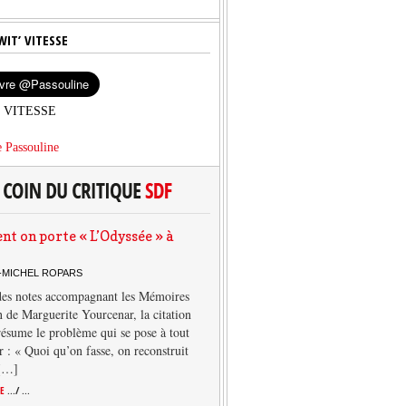
WIT’ VITESSE
’ VITESSE
 Passouline
 on porte « L’Odyssée » à
-MICHEL ROPARS
des notes accompagnant les Mémoires
 de Marguerite Yourcenar, la citation
résume le problème qui se pose à tout
r : « Quoi qu’on fasse, on reconstruit
 […]
TE
.../ ...