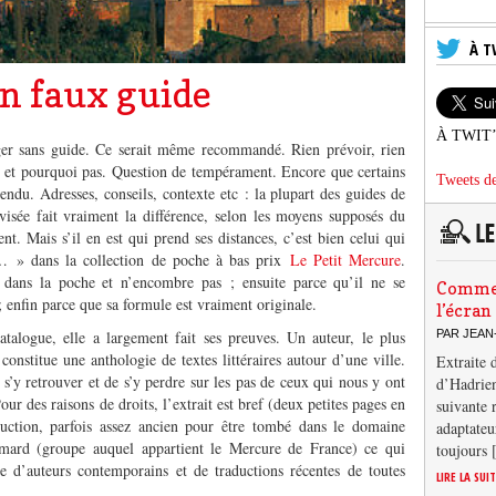
À T
un faux guide
À TWIT
ger sans guide. Ce serait même recommandé. Rien prévoir, rien
t, et pourquoi pas. Question de tempérament. Encore que certains
Tweets de
tendu. Adresses, conseils, contexte etc : la plupart des guides de
visée fait vraiment la différence, selon les moyens supposés du
nt. Mais s’il en est qui prend ses distances, c’est bien celui qui
e… » dans la collection de poche à bas prix
Le Petit Mercure
.
 dans la poche et n’encombre pas ; ensuite parce qu’il ne se
Comment
enfin parce que sa formule est vraiment originale.
l’écran
PAR JEAN
atalogue, elle a largement fait ses preuves. Un auteur, le plus
constitue une anthologie de textes littéraires autour d’une ville.
Extraite 
s’y retrouver et de s’y perdre sur les pas de ceux qui nous y ont
d’Hadrien
ur des raisons de droits, l’extrait est bref (deux petites pages en
suivante 
uction, parfois assez ancien pour être tombé dans le domaine
adaptateu
imard (groupe auquel appartient le Mercure de France) ce qui
toujours
e d’auteurs contemporains et de traductions récentes de toutes
LIRE LA SUI