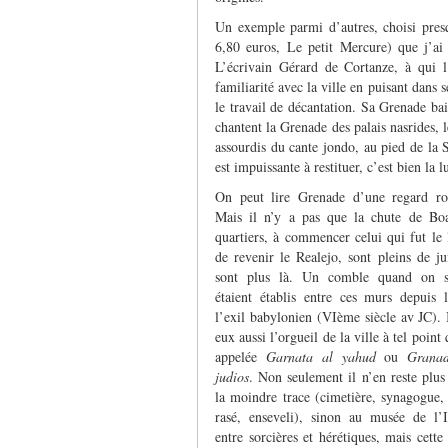
Un exemple parmi d’autres, choisi pres
6,80 euros, Le petit Mercure) que j’ai
L’écrivain Gérard de Cortanze, à qui l’
familiarité avec la ville en puisant dans s
le travail de décantation. Sa Grenade bai
chantent la Grenade des palais nasrides, le
assourdis du cante jondo, au pied de la
est impuissante à restituer, c’est bien la
On peut lire Grenade d’une regard ro
Mais il n’y a pas que la chute de Boa
quartiers, à commencer celui qui fut le 
de revenir le Realejo, sont pleins de ju
sont plus là. Un comble quand on sa
étaient établis entre ces murs depuis 
l’exil babylonien (VIème siècle av JC). I
eux aussi l’orgueil de la ville à tel point 
appelée
Garnata al yahud
ou
Grana
judios
. Non seulement il n’en reste plus 
la moindre trace (cimetière, synagogue, 
rasé, enseveli), sinon au musée de l’I
entre sorcières et hérétiques, mais cette