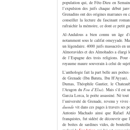
population qui, de Fête-Dieu en Semaine 
l’expulsion des juifs chaque début janv
Grenadins ont des origines marranes ou c
conseiller la lecture du fascinant roma
rafraichir la mémoire, ce dont ce petit gu
Al-Andalous a bien connu un âge d’or
notamment sous le califat omeyyade. Mais
un légendaire. 4000 juifs massacrés en un
Almoravides et des Almohades a élargi le
de l’Espagne des trois religions. Pour 
royaume maure souverain à celui de sujets
L’anthologie fait la part belle aux poèt
de Grenade (Ibn Batuta, Ibn H’Ayyan), a
Dumas, Théophile Gautier, le Chatea
l’Aragon du
Fou d’Elsa
). Mais s’il est 
Garcia Lorca, le poète assassiné. Né tou
l’université de Grenade, revenu y vivre e
duende
vit dans ces pages à travers ses p
Antonio Machado ainsi que Rafael Alb
franquistes, fut sidéré de découvrir que
de boites de sardines vides, de bouteill