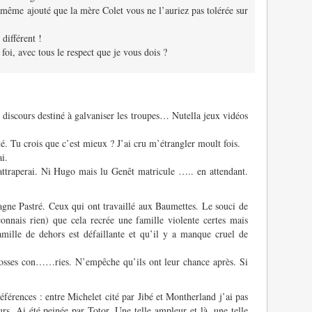
i même ajouté que la mère Colet vous ne l’auriez pas tolérée sur
 différent !
foi, avec tous le respect que je vous dois ?
iscours destiné à galvaniser les troupes… Nutella jeux vidéos
. Tu crois que c’est mieux ? J’ai cru m’étrangler moult fois.
i.
rattraperai. Ni Hugo mais lu Genêt matricule ….. en attendant.
agne Pastré. Ceux qui ont travaillé aux Baumettes. Le souci de
 connais rien) que cela recrée une famille violente certes mais
amille de dehors est défaillante et qu’il y a manque cruel de
grosses con……ries. N’empêche qu’ils ont leur chance après. Si
férences : entre Michelet cité par Jibé et Montherland j’ai pas
urs. Ai été peinée par Totor. Une telle ampleur et là, une telle