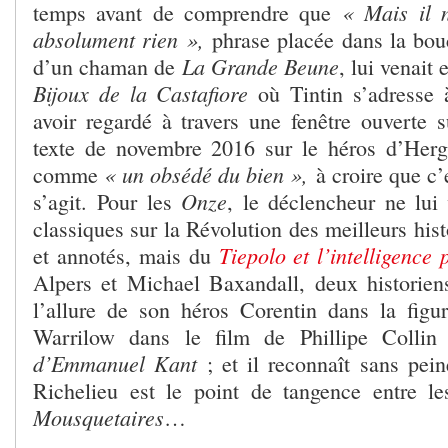
« Mais il 
temps avant de comprendre que
absolument rien »,
phrase placée dans la bou
La Grande Beune
d’un chaman de
, lui venait 
Bijoux de la Castafiore
où Tintin s’adresse 
avoir regardé à travers une fenêtre ouverte s
texte de novembre 2016 sur le héros d’Hergé
« un obsédé du bien »,
comme
à croire que c’
Onze
s’agit.
Pour les
, le déclencheur ne lui
classiques sur la Révolution des meilleurs histo
Tiepolo et l’intelligence
et annotés, mais du
Alpers et Michael Baxandall, deux historiens 
l’allure de son héros Corentin dans la figu
Warrilow dans le film de Phillipe Colli
d’Emmanuel Kant
; et il reconnaît sans pei
Richelieu est le point de tangence entre l
Mousquetaires
…