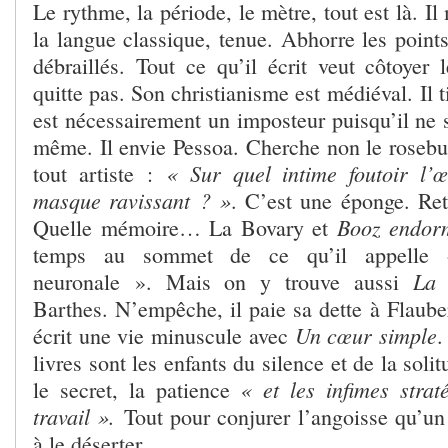
Le rythme, la période, le mètre, tout est là. Il
la langue classique, tenue. Abhorre les point
débraillés. Tout ce qu’il écrit veut côtoyer 
quitte pas. Son christianisme est médiéval. Il t
est nécessairement un imposteur puisqu’il ne s
même. Il envie Pessoa. Cherche non le rosebu
« Sur quel intime foutoir l’œu
tout artiste :
masque ravissant ? »
. C’est une éponge. Reti
Booz endo
Quelle mémoire… La Bovary et
temps au sommet de ce qu’il appelle 
La 
neuronale ». Mais on y trouve aussi
Barthes. N’empêche, il paie sa dette à Flauber
Un cœur simple
écrit une vie minuscule avec
.
livres sont les enfants du silence et de la sol
« et les infimes strat
le secret, la patience
travail ».
Tout pour conjurer l’angoisse qu’un
à le déserter.