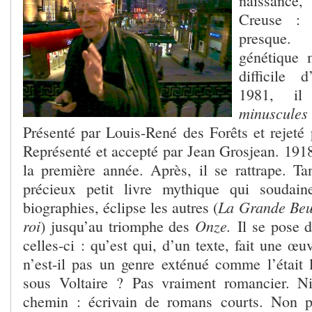
naissance,
Creuse : 
presque. 
génétique 
difficile 
1981, i
minuscul
Présenté par Louis-René des Forêts et rejeté 
Représenté et accepté par Jean Grosjean. 191
la première année. Après, il se rattrape. Ta
précieux petit livre mythique qui soudai
La Grande Beu
biographies, éclipse les autres (
roi
Onze.
) jusqu’au triomphe des
Il se pose 
celles-ci : qu’est qui, d’un texte, fait une œ
n’est-il pas un genre exténué comme l’était l
sous Voltaire ? Pas vraiment romancier. Ni
chemin : écrivain de romans courts. Non p