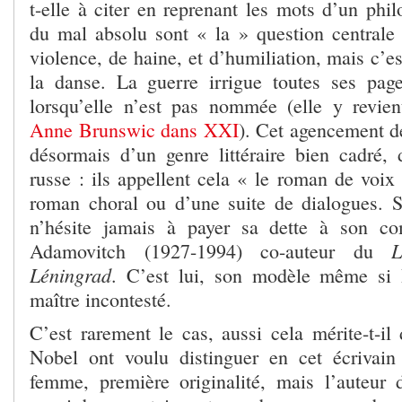
t-elle à citer en reprenant les mots d’un phi
du mal absolu sont « la » question centrale
violence, de haine, et d’humiliation, mais c’e
la danse. La guerre irrigue toutes ses pag
lorsqu’elle n’est pas nommée (elle y revi
Anne Brunswic dans XXI
). Cet agencement d
désormais d’un genre littéraire bien cadré
russe : ils appellent cela « le roman de voix
roman choral ou d’une suite de dialogues. S
n’hésite jamais à payer sa dette à son co
L
Adamovitch (1927-1994) co-auteur du
Léningrad
. C’est lui, son modèle même si D
maître incontesté.
C’est rarement le cas, aussi cela mérite-t-il 
Nobel ont voulu distinguer en cet écrivai
femme, première originalité, mais l’auteur d