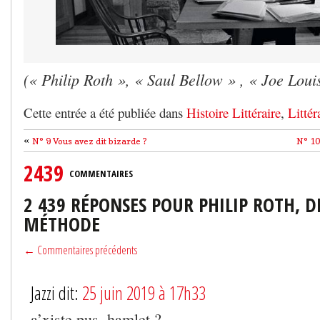
(« Philip Roth », « Saul Bellow » , « Joe Loui
Cette entrée a été publiée dans
Histoire Littéraire
,
Littér
«
N° 9 Vous avez dit bizarde ?
N° 10
2439
COMMENTAIRES
2 439 RÉPONSES POUR PHILIP ROTH, D
MÉTHODE
← Commentaires précédents
Jazzi dit:
25 juin 2019 à 17h33
a’xiste pus, hamlet ?