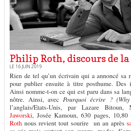
Philip Roth, discours de l
LE 16 JUIN 2019
Rien de tel qu’un écrivain qui a annoncé sa r
pour publier ensuite à titre posthume. Des i
Ainsi nomme-t-on ce qui est paru dans sa lan
Pourquoi écrire ? (Wh
nôtre. Ainsi, avec
l’anglais/Etats-Unis, par Lazare Bitoun
Jaworski
, Josée Kamoun, 630 pages, 10,80 
Roth
nous revient tout sourire un an après
s
sa vie mais surtout son œuvre, modes d’emp