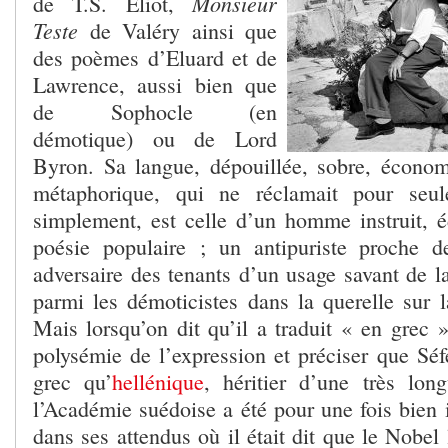
Monsieur
de T.S. Eliot,
Teste
de Valéry ainsi que
des poèmes d’Eluard et de
Lawrence, aussi bien que
de Sophocle (en
démotique) ou de Lord
Byron. Sa langue, dépouillée, sobre, écono
métaphorique, qui ne réclamait pour seul
simplement, est celle d’un homme instruit, é
poésie populaire ; un antipuriste proche de
adversaire des tenants d’un usage savant de la
parmi les démoticistes dans la querelle sur 
Mais lorsqu’on dit qu’il a traduit « en grec »,
polysémie de l’expression et préciser que Séf
grec qu’
hellénique
, héritier d’une très lon
l’Académie suédoise a été pour une fois bien 
dans ses attendus où il était dit que le Nobel