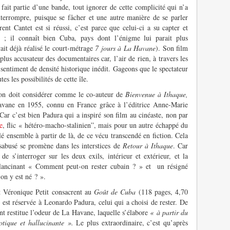
fait partie d’une bande, tout ignorer de cette complicité qui n’a
nterrompre, puisque se fâcher et une autre manière de se parler
ent Cantet est si réussi, c’est parce que celui-ci a su capter et
ière ; il connaît bien Cuba, pays dont l’énigme lui parait plus
ait déjà réalisé le court-métrage
7 jours à La Havane
). Son film
plus accusateur des documentaires car, l’air de rien, à travers les
 sentiment de densité historique inédit. Gageons que le spectateur
es les possibilités de cette île.
l’on doit considérer comme le co-auteur de
Bienvenue à Ithaque,
avane en 1955, connu en France grâce à l’éditrice Anne-Marie
 Car c’est bien Padura qui a inspiré son film au cinéaste, non par
e
, flic « hétéro-macho-stalinien”, mais pour un autre échappé du
llé ensemble à partir de là, de ce vécu transcendé en fiction. Cela
ésabusé se promène dans les interstices de
Retour à Ithaque
. Car
 s’interroger sur les deux exils, intérieur et extérieur, et la
n lancinant « Comment peut-on rester cubain ? » et un résigné
n y est né ? ».
 Véronique Petit consacrent au
Goût de Cuba
(118 pages, 4,70
 est réservée à Leonardo Padura, celui qui a choisi de rester. De
nant restitue l’odeur de La Havane, laquelle s’élabore
« à partir du
aotique et hallucinante ».
Le plus extraordinaire, c’est qu’après