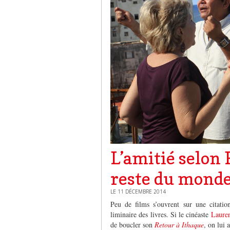
L’amitié selon 
reste du mond
LE 11 DÉCEMBRE 2014
Peu de films s’ouvrent sur une citati
liminaire des livres. Si le cinéaste
Laure
de boucler son
Retour à Ithaque
, on lui 