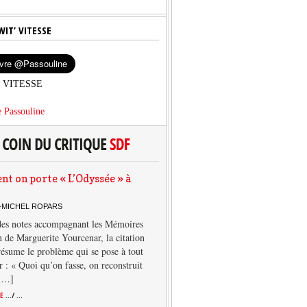
WIT’ VITESSE
’ VITESSE
 Passouline
 on porte « L’Odyssée » à
-MICHEL ROPARS
des notes accompagnant les Mémoires
 de Marguerite Yourcenar, la citation
résume le problème qui se pose à tout
r : « Quoi qu’on fasse, on reconstruit
 […]
TE
.../ ...