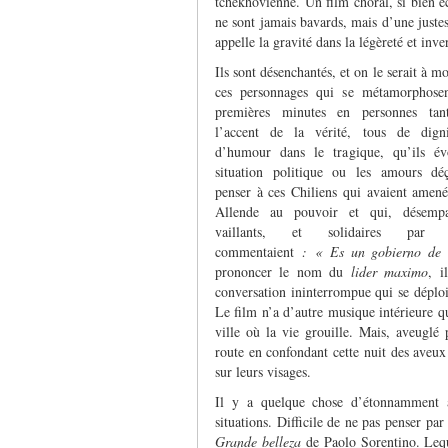
tchékhovienne. Un film choral, si bien écr
ne sont jamais bavards, mais d’une juste
appelle la gravité dans la légèreté et inv
Ils sont désenchantés, et on le serait à m
ces personnages qui se métamorphosen
premières minutes en personnes tan
l’accent de la vérité, tous de dign
d’humour dans le tragique, qu’ils év
situation politique ou les amours déç
penser à ces Chiliens qui avaient amen
Allende au pouvoir et qui, désemp
vaillants, et solidaires par né
commentaient
: « Es un gobierno de 
prononcer le nom du
lider maximo
, i
conversation ininterrompue qui se déploie
Le film n’a d’autre musique intérieure q
ville où la vie grouille. Mais, aveuglé 
route en confondant cette nuit des aveux e
sur leurs visages.
Il y a quelque chose d’étonnamment ap
situations. Difficile de ne pas penser par
Grande belleza
de Paolo Sorentino. Leque