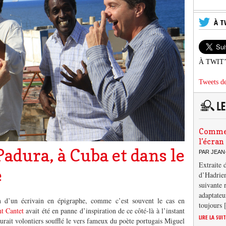
À T
À TWIT
Tweets de
Comment
l’écran
Padura, à Cuba et dans le
PAR JEAN
Extraite 
e
d’Hadrien
suivante 
adaptateu
on d’un écrivain en épigraphe, comme c’est souvent le cas en
toujours
nt Cantet
avait été en panne d’inspiration de ce côté-là à l’instant
LIRE LA SUI
aurait volontiers soufflé le vers fameux du poète portugais Miguel