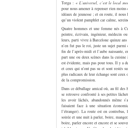
Torga :
« L’universel, c’est le local m
pour nous amener à repenser rien moins que
idéaux de jeunesse ; et en route, il nous 
qu’un violent pamphlet car calme, serein
Quatre hommes et une femme nés à Cuba
peintre, écrivain, ingénieur, médecin ou
leurs, parti vivre à Barcelone quinze ans 
n’en fut pas le roi, juste un sujet parmi 
fin de l’après-midi et l’aube naissante,
part une ou deux scènes dans la cuisine 
est évidente, mais pas pour tous. Il y a d
et ceux qui n’ont pas su et sont restés 
plus radicaux de leur échange sont ceux o
de la compromission.
Dans ce déballage amical où, au fil des 
se retrouve confronté à ses petites lâch
les avoir lâchés, abandonnés même s’a
faisaient face à une situation économ
l’étranger). La route est en contrebas,
soirée et une nuit à parler, boire, manger,
boire, parler encore et encore et se souve