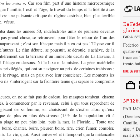
oins les murs
». Car son film part d’une histoire microcosmique
 l’amitié, l’exil et l’âge, le travail du temps et la fidélité à ses
livre une puissante critique du régime castriste, bien plus terrible
e, vécue.
De Fede
glorieu
 dans les années 50, indéfectibles amis de jeunesse devenus
 pas grand chose, se retrouvent pour fêter le retour de l’un des
PAR ALB
auparavant ; c’est son Ithaque mais il n’en est pas l’Ulysse car il
Federico 
d’autres. Le film débute, se poursuit, se déroule, s’achève, de la
quatre-vi
 entièrement sur la terrasse d’un immeuble décati de La Havane, à
trace ces
à l’étage en dessous. Ni le luxe ni la misère. La gêne matérielle
trente-hu
es privilégiés, qui ont su naviguer au prix de certaines trahisons ;
LIRE LA SUI
sur le rivage, mais en paix avec leur conscience. Les moments les
ù ils s’interrogent sur la frontière ténue qui sépare le compromis
heures, on ne se fait pas de cadeau, les masques tombent, chacun
N° 129 
etés, à commencer par le revenant, celui à qui tous reprochent de
PAR JA
gissant de sa femme, en choisissant de s’exiler alors qu’eux
ique de plus en plus désastreuse (15% de la population vit à
(Derniers
 la plage un peu plus loin, puis la mer, la Floride… Toute une
Camillo, 
 boire, chanter, boire, pleurer, boire, rire, crier, fumer, consoler,
aise. * D
nir. La vie, quoi. Aussi universel et intemporel que la mélancolie
écrit à A