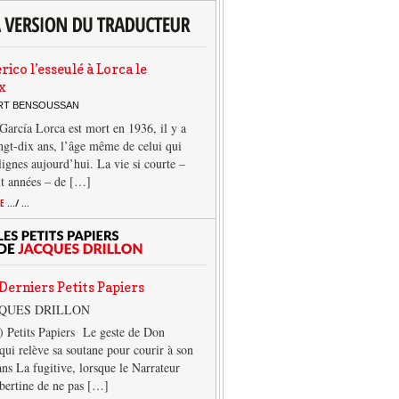
rico l’esseulé à Lorca le
x
ERT BENSOUSSAN
García Lorca est mort en 1936, il y a
ngt-dix ans, l’âge même de celui qui
 lignes aujourd’hui. La vie si courte –
it années – de […]
TE
.../ ...
Derniers Petits Papiers
CQUES DRILLON
) Petits Papiers Le geste de Don
qui relève sa soutane pour courir à son
ans La fugitive, lorsque le Narrateur
lbertine de ne pas […]