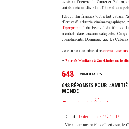
avoir vu l’oeuvre de Cantet et Padura, on
ont donnée en dévoilant l’âme d’une poig
P.S.
: Film français tout à fait cubain,
Re
d’art et d’industrie cinématographique, p
déprogrammé
du Festival du film de L
n’entrait dans aucune catégorie. Ce qui
compliments. Dommage que les Cubains e
Cette entrée a été publiée dans
cinéma
,
Littérature
«
Patrick Modiano à Stockholm ou le dis
648
COMMENTAIRES
648 RÉPONSES POUR L’AMITIÉ
MONDE
← Commentaires précédents
JC..... dit:
15 décembre 2014 à 11h17
Vivent sur nostre isle collectiviste, le