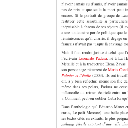
n’avoir jamais eu d’amis, n’avoir jamais 
pas de prix et que seule la mort peut i
encore. Si le portrait de groupe de Laur
restituer cette sensibilité si particul
inépuisable à chacun de ses séjours (il av
a une toute autre portée politique que le 
réminiscences qu’il charrie, il dégage un
français n’avait pas jusque là envisagé tout
Mais il faut rendre justice à celui que 
l’écrivain
Leonardo Padura
, né à La H
Métaillé et à la traductrice Elena Zayas.
son personnage récurrent de
Mario Cond
Palmier et l’étoile
(2003). Ils ont travai
dit, à y bien réfléchir, même son flic d
même dans ses polars, Padura ne cesse de
mélancolie du retour, écartelé entre u
« Comment peut-on oublier Cuba lorsqu’o
Dans l’anthologie qu’ Eduardo Manet et
euros, Le petit Mercure), une belle place
ses textes cités en extraits, le plus prég
mélange fébrile suintant d’une ville ch