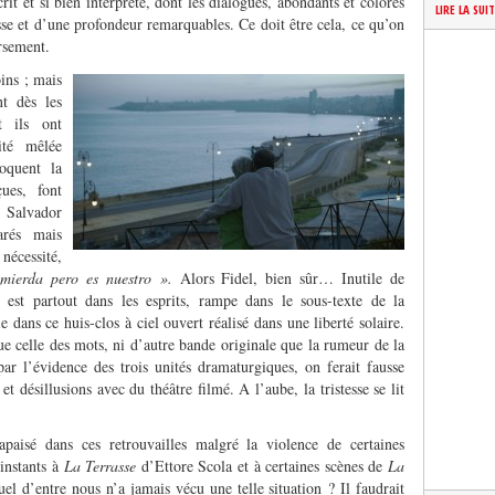
it et si bien interprété, dont les dialogues, abondants et colorés
LIRE LA SUI
sse et d’une profondeur remarquables. Ce doit être cela, ce qu’on
ersement.
oins ; mais
t dès les
t ils ont
ité mêlée
oquent la
ues, font
é Salvador
arés mais
cessité,
mierda pero es nuestro ».
Alors Fidel, bien sûr… Inutile de
l est partout dans les esprits, rampe dans le sous-texte de la
 dans ce huis-clos à ciel ouvert réalisé dans une liberté solaire.
ue celle des mots, ni d’autre bande originale que la rumeur de la
par l’évidence des trois unités dramaturgiques, on ferait fausse
t désillusions avec du théâtre filmé. A l’aube, la tristesse se lit
aisé dans ces retrouvailles malgré la violence de certaines
 instants à
La Terrasse
d’Ettore Scola et à certaines scènes de
La
l d’entre nous n’a jamais vécu une telle situation ? Il faudrait