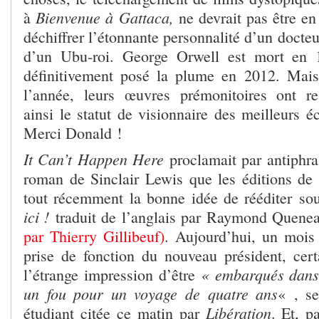
Bienvenue à Gattaca,
à
ne devrait pas être en 
déchiffrer l’étonnante personnalité d’un docteu
d’un Ubu-roi. George Orwell est mort en 
définitivement posé la plume en 2012. Mais
l’année, leurs œuvres prémonitoires ont re
ainsi le statut de visionnaire des meilleurs é
Merci Donald !
It Can’t Happen Here
proclamait par antiphra
roman de Sinclair Lewis que les éditions de 
tout récemment la bonne idée de rééditer sou
ici !
traduit de l’anglais par Raymond Quen
par Thierry Gillibeuf)
. Aujourd’hui, un mois
prise de fonction du nouveau président, cer
« embarqués dans 
l’étrange impression d’être
un fou pour un voyage de quatre ans
« , s
Libération
étudiant citée ce matin par
. Et, p