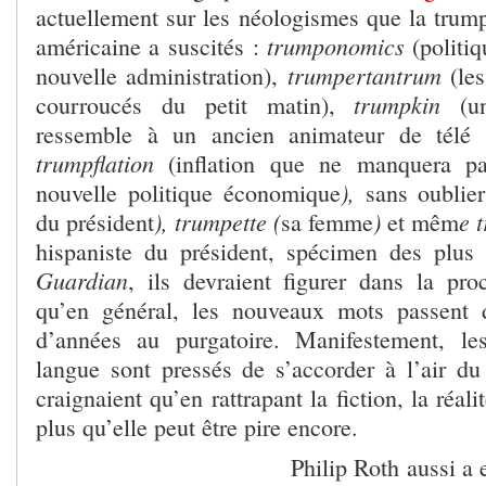
actuellement sur les néologismes que la trump
trumponomics
américaine a suscités :
(politi
trumpertantrum
nouvelle administration),
(le
trumpkin
courroucés du petit matin),
(u
ressemble à un ancien animateur de télé é
trumpflation
(inflation que ne manquera p
),
nouvelle politique économique
sans oublier
), trumpette (
)
e 
du président
sa femme
et mêm
hispaniste du président, spécimen des pl
Guardian
, ils devraient figurer dans la pro
qu’en général, les nouveaux mots passent 
d’années au purgatoire. Manifestement, les
langue sont pressés de s’accorder à l’air d
craignaient qu’en rattrapant la fiction, la réal
plus qu’elle peut être pire encore.
Philip Roth aussi a 