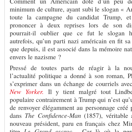
Comment un Américain doté d’un peu d
minimum de culture, ayant subi le slogan « Am
toute la campagne du candidat Trump, et 
prononcer à deux reprises lors de son disc
pourrait-il oublier que ce fut le slogan 
autrefois, qu’un parti nazi américain en fit s
que depuis, il est associé dans la mémoire nati
envers le nazisme ?
Pressé de toutes parts de réagir à la no
l’actualité politique a donné à son roman, Ph
s’exprimer dans un échange de courriels av
New Yorker.
Il y tient malgré tout Lindb
populaire contrairement à Trump qui n’est qu
de renvoyer élégamment au personnage créé 
The Confidence-Man
dans
(1857), véritable 
nouveau président, paru en français chez Mi
Le Grand escroc…
titre
Car là où la per