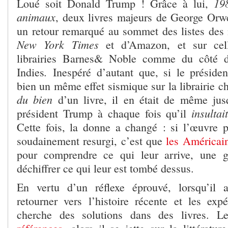
19
Loué soit Donald Trump ! Grâce à lui,
animaux
, deux livres majeurs de George Orwe
un retour remarqué au sommet des listes des 
New York Times
et d’Amazon, et sur cel
librairies Barnes& Noble comme du côté d
.
Indies
Inespéré d’autant que, si le préside
bien un même effet sismique sur la librairie c
du bien
d’un livre, il en était de même jus
insultai
président Trump à chaque fois qu’il
Cette fois, la donne a changé : si l’œuvre 
soudainement resurgi, c’est que
les Américain
pour comprendre ce qui leur arrive, une gr
déchiffrer ce qui leur est tombé dessus.
En vertu d’un réflexe éprouvé, lorsqu’il 
retourner vers l’histoire récente et les exp
cherche des solutions dans des livres. L