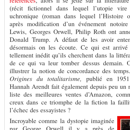
références
, alors il se jette sur la littératu
(récit fictionnel dans lequel l’utopie vi
uchronique (roman dans lequel l’Histoire off
après modification d’un événement notoire 
Lewis, Georges Orwell, Philip Roth ont ann
Donald Trump. A défaut de les avoir ente
désormais on les écoute. Ce qui est arrivé
tellement inédit qu’ils cherchent dans la littér
de ce qui va leur tomber dessus demain. 
illustrer la notion de concordance des tem
Origines du totalitarisme,
publié en 1951 
Hannah Arendt fait également depuis peu un 
liste des meilleures ventes d’Amazon, com
creux dans ce triomphe de la fiction la faill
l’échec des essayistes ?
Incroyable comme la dystopie imaginée
par George Orwell il y a près de