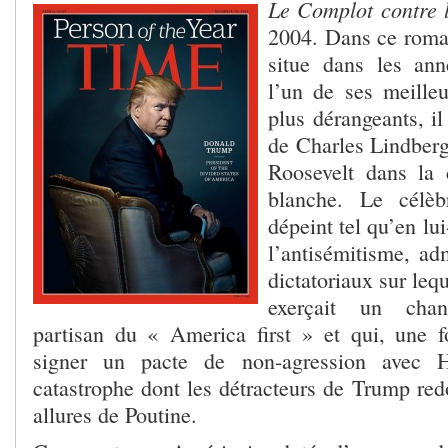
Le Complot contre
2004. Dans ce roma
situe dans les an
l’un de ses meille
plus dérangeants, il
de Charles Lindberg
Roosevelt dans la
blanche. Le célèb
dépeint tel qu’en l
l’antisémitisme, ad
dictatoriaux sur leq
exerçait un chant
partisan du « America first » et qui, une foi
signer un pacte de non-agression avec Hi
catastrophe dont les détracteurs de Trump red
allures de Poutine.