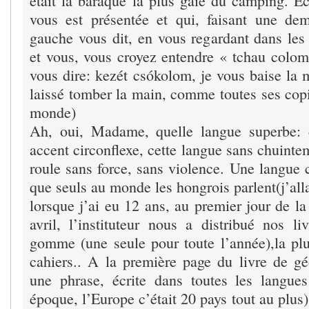
était la baraque la plus gaie du camping. Eco
vous est présentée et qui, faisant une de
gauche vous dit, en vous regardant dans l
et vous, vous croyez entendre « tchau colomb
vous dire: kezét csókolom, je vous baise la 
laissé tomber la main, comme toutes ses cop
monde)
Ah, oui, Madame, quelle langue superbe: 
accent circonflexe, cette langue sans chuintem
roule sans force, sans violence. Une langue 
que seuls au monde les hongrois parlent(j’alla
lorsque j’ai eu 12 ans, au premier jour de la 
avril, l’instituteur nous a distribué nos li
gomme (une seule pour toute l’année),la plu
cahiers.. A la première page du livre de géo
une phrase, écrite dans toutes les langue
époque, l’Europe c’était 20 pays tout au plus