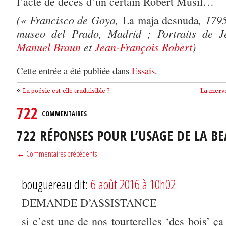
l’acte de décès d’un certain Robert Musil…
(« Francisco de Goya,
, 179
La maja desnuda
museo del Prado, Madrid ; Portraits de J
Manuel Braun
et
Jean-François Robert
)
Cette entrée a été publiée dans
Essais
.
«
La poésie est-elle traduisible ?
La merve
722
COMMENTAIRES
722 RÉPONSES POUR L’USAGE DE LA 
← Commentaires précédents
bouguereau dit:
6 août 2016 à 10h02
DEMANDE D’ASSISTANCE
si c’est une de nos tourterelles ‘des bois’ ça