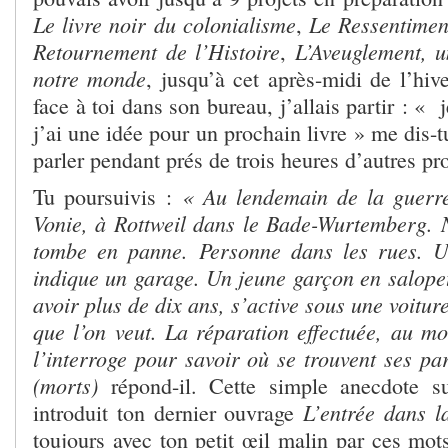
Le livre noir du colonialisme
Le Ressentimen
,
Retournement de l’Histoire
L’Aveuglement, u
,
notre monde
, jusqu’à cet après-midi de l’hive
face à toi dans son bureau, j’allais partir : « j
j’ai une idée pour un prochain livre » me dis
parler pendant prés de trois heures d’autres pro
« Au lendemain de la guerre
Tu poursuivis :
Vonie, à Rottweil dans le Bade-Wurtemberg. 
tombe en panne. Personne dans les rues. 
indique un garage. Un jeune garçon en salopet
avoir plus de dix ans, s’active sous une voitu
que l’on veut. La réparation effectuée, au mo
l’interroge pour savoir où se trouvent ses pa
(morts)
répond-il. Cette simple anecdote su
L’entrée dans l
introduit ton dernier ouvrage
toujours avec ton petit œil malin par ces mot