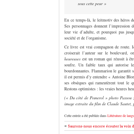
sous cette peur »
En ce temps-là, le leitmotiv des héros
Ses personnages donnent l’impression de
leur vie d’adulte, et pourquoi pas jusq
société et de l’organisme.
Ce livre est vrai compagnon de route. Id
croiserait l’auteur sur le boulevard, 
heureuses
est un roman qui réussit à êtr
soufre. Un faible taux qui autorise l
bourdonnantes. Flammarion le garantit 
il est permis d’y entendre « Antoine Blo
ses obsèques qui rameutèrent tout le q
Restons optimistes : les vraies heures he
(« Du côté de Pomerol » photo Passou ; 
image extraite du film de Claude Sautet,
Cette entrée a été publiée dans
Littérature de lang
«
Saurons-nous encore écouter la voix d