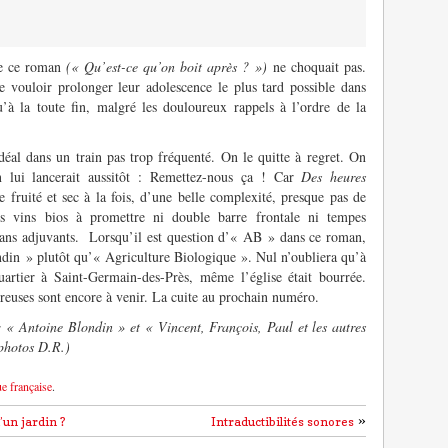
 de ce roman
(« Qu’est-ce qu’on boit après ? »)
ne choquait pas.
 vouloir prolonger leur adolescence le plus tard possible dans
u’à la toute fin, malgré les douloureux rappels à l’ordre de la
éal dans un train pas trop fréquenté. On le quitte à regret. On
on lui lancerait aussitôt : Remettez-nous ça ! Car
Des heures
e fruité et sec à la fois, d’une belle complexité, presque pas de
es vins bios à promettre ni double barre frontale ni tempes
sans adjuvants. Lorsqu’il est question d’« AB » dans ce roman,
ndin » plutôt qu’« Agriculture Biologique ». Nul n’oubliera qu’à
uartier à Saint-Germain-des-Près, même l’église était bourrée.
ureuses sont encore à venir. La cuite au prochain numéro.
« Antoine Blondin » et « Vincent, François, Paul et les autres
 photos D.R.)
ue française
.
»
’un jardin ?
Intraductibilités sonores