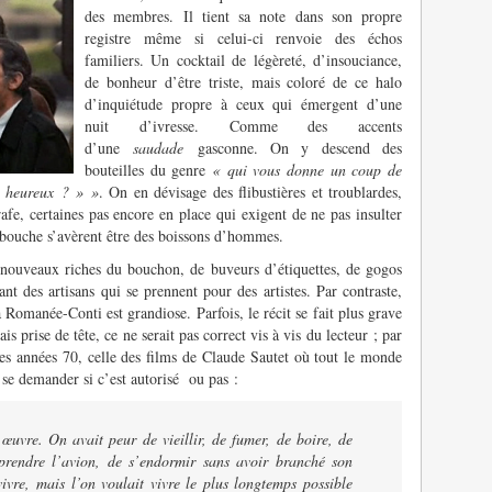
des membres. Il tient sa note dans son propre
registre même si celui-ci renvoie des échos
familiers. Un cocktail de légèreté, d’insouciance,
de bonheur d’être triste, mais coloré de ce halo
d’inquiétude propre à ceux qui émergent d’une
nuit d’ivresse. Comme des accents
d’une
saudade
gasconne. On y descend des
bouteilles du genre
« qui vous donne un coup de
, heureux ? » »
. On en dévisage des flibustières et troublardes,
afe, certaines pas encore en place qui exigent de ne pas insulter
en bouche s’avèrent être des boissons d’hommes.
e nouveaux riches du bouchon, de buveurs d’étiquettes, de gogos
nt des artisans qui se prennent pour des artistes. Par contraste,
 la Romanée-Conti est grandiose. Parfois, le récit se fait plus grave
is prise de tête, ce ne serait pas correct vis à vis du lecteur ; par
es années 70, celle des films de Claude Sautet où tout le monde
s se demander si c’est autorisé ou pas :
 œuvre. On avait peur de vieillir, de fumer, de boire, de
prendre l’avion, de s’endormir sans avoir branché son
ivre, mais l’on voulait vivre le plus longtemps possible