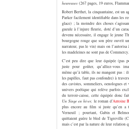
heureuses
(267 pages, 19 euros, Flammari
Robert Berthet, la cinquantaine, est un a
Parker facilement identifiable dans les res
glace) ; la moindre des choses s’agiss
gueule à l’injure fleurie, doté d’un carac
devenu nécessaire, il engage le jeune Th
bourgogne rouge que son père ouvrit un s
narrateur, pas le vin) mais on l’autorisa
les madeleines ne sont pas de Commercy.
C’est peu dire que leur équipée (pas p
juste pour goûter, qu’alliez-vous ima
même qu’à table, ils ne mangent pas : il
les papilles, faut pas confondre) à traver
des cavistes, sommeliers, oenologues et 
univers poétique qui relève parfois exc
du terroir-caisse, cette équipée donc fai
Un Singe en hiver,
le roman d’
Antoine B
plus encore au film si juste qu’en a 
Verneuil ; pourtant, Gabin et Belm
quittaient guère le bled de Tigreville (C
mais c’est par la nature de leur relation