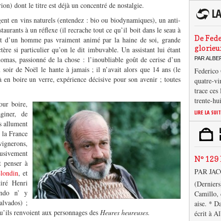
on) dont le titre est déjà un concentré de nostalgie.
gent en vins naturels (entendez : bio ou biodynamiques), un anti-
taurants à un réflexe (il recrache tout ce qu’il boit dans le seau à
De Fede
ant d’un homme pas vraiment animé par la haine de soi, grande
glorieu
tère si particulier qu’on le dit imbuvable. Un assistant lui étant
omas, passionné de la chose : l’inoubliable goût de cerise d’un
PAR ALB
oir de Noël le hante à jamais ; il n’avait alors que 14 ans (le
Federico 
 à en boire un verre, expérience décisive pour son avenir ; toutes
quatre-vi
trace ces
trente-hu
our boire,
LIRE LA SUI
giner, de
s allument
s la France
vignerons,
lusivement
N° 129 
t penser à
PAR JA
londin
, et
tiré Henri
(Derniers
ondo n’ y
Camillo, 
alvados) ;
aise. * D
 qu’ils renvoient aux personnages des
Heures heureuses.
écrit à A