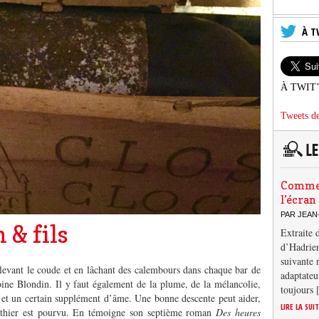
À T
À TWIT
Tweets de
Comment
l’écran
PAR JEAN
 & fils
Extraite 
d’Hadrien
suivante 
n levant le coude et en lâchant des calembours dans chaque bar de
adaptateu
toine Blondin. Il y faut également de la plume, de la mélancolie,
toujours
t et un certain supplément d’âme. Une bonne descente peut aider,
LIRE LA SUI
Authier est pourvu. En témoigne son septième roman
Des heures