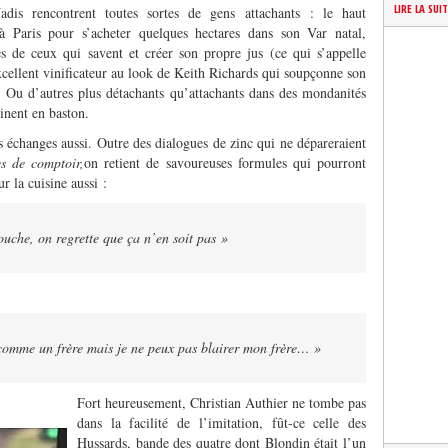
LIRE LA SUI
adis rencontrent toutes sortes de gens attachants : le haut
à Paris pour s’acheter quelques hectares dans son Var natal,
s de ceux qui savent et créer son propre jus (ce qui s’appelle
cellent vinificateur au look de Keith Richards qui soupçonne son
. Ou d’autres plus détachants qu’attachants dans des mondanités
minent en baston.
s échanges aussi. Outre des dialogues de zinc qui ne dépareraient
s de comptoir,
on retient de savoureuses formules qui pourront
r la cuisine aussi :
ouche, on regrette que ça n’en soit pas »
e comme un frère mais je ne peux pas blairer mon frère… »
Fort heureusement, Christian Authier ne tombe pas
dans la facilité de l’imitation, fût-ce celle des
Hussards, bande des quatre dont Blondin était l’un