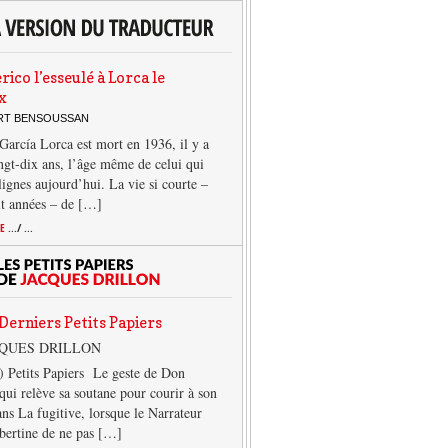
rico l’esseulé à Lorca le
x
ERT BENSOUSSAN
García Lorca est mort en 1936, il y a
ngt-dix ans, l’âge même de celui qui
 lignes aujourd’hui. La vie si courte –
it années – de […]
TE
.../ ...
Derniers Petits Papiers
CQUES DRILLON
) Petits Papiers Le geste de Don
qui relève sa soutane pour courir à son
ans La fugitive, lorsque le Narrateur
lbertine de ne pas […]