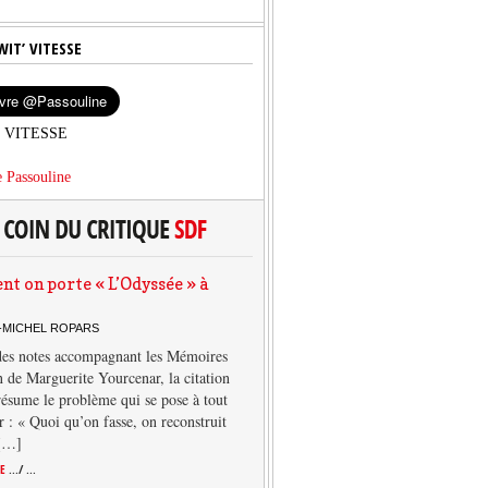
WIT’ VITESSE
’ VITESSE
 Passouline
 on porte « L’Odyssée » à
-MICHEL ROPARS
des notes accompagnant les Mémoires
 de Marguerite Yourcenar, la citation
résume le problème qui se pose à tout
r : « Quoi qu’on fasse, on reconstruit
 […]
TE
.../ ...