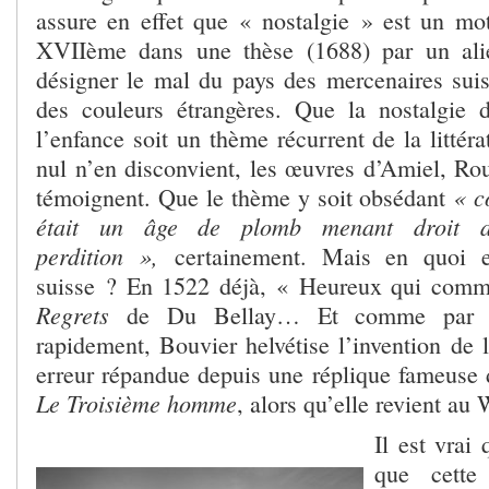
assure en effet que « nostalgie » est un mot
XVIIème dans une thèse (1688) par un alié
désigner le mal du pays des mercenaires sui
des couleurs étrangères. Que la nostalgie 
l’enfance soit un thème récurrent de la littér
nul n’en disconvient, les œuvres d’Amiel, Rou
« c
témoignent. Que le thème y soit obsédant
était un âge de plomb menant droit 
perdition »,
certainement. Mais en quoi e
suisse ? En 1522 déjà, « Heureux qui comm
Regrets
de Du Bellay… Et comme par ail
rapidement, Bouvier helvétise l’invention de 
erreur répandue depuis une réplique fameuse
Le Troisième homme
, alors qu’elle revient a
Il est vrai
que cette