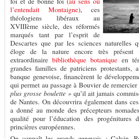
foi et de bonne foi
(au sens où
l’entendait Montaigne)
, ces
théologiens libéraux au
XVIIIème siècle, des réformés
marqués tant par l’esprit de
Descartes que par les sciences naturelles 
éloge de la nature encore très présent 
extraordinaire
bibliothèque botanique
en tém
grandes familles de patriciens protestants, 
banque genevoise, financèrent le développeme
qui permet au passage à Bouvier de remercie
plus grosse boulette »
qu’il ait jamais commis
de Nantes. On découvrira également dans ces
a donné au monde des précepteurs nomades
qualité pour l’éducation des progénitures 
princières européennes.
On connaît les grands genevois : Calvin, R