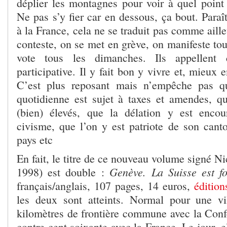
déplier les montagnes pour voir à quel point i
Ne pas s’y fier car en dessous, ça bout. Paraît
à la France, cela ne se traduit pas comme aille
conteste, on se met en grève, on manifeste tou
vote tous les dimanches. Ils appellent 
participative. Il y fait bon y vivre et, mieux 
C’est plus reposant mais n’empêche pas q
quotidienne est sujet à taxes et amendes, q
(bien) élevés, que la délation y est encou
civisme, que l’on y est patriote de son cant
pays etc
En fait, le titre de ce nouveau volume signé N
Genève. La Suisse est f
1998) est double :
français/anglais, 107 pages, 14 euros,
édition
les deux sont atteints. Normal pour une vi
kilomètres de frontière commune avec la Confé
contre cent soixante avec la France. Le jour, el