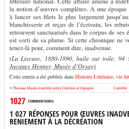
littéraire national. Cette affaire amène à redé
la notion d’œuvres complètes. A une époque 
à lancer ses filets le plus largement jusqu’a
blanchisserie et reçus de l’écrivain, les rebut
retrouvent sanctuarisés dans le corpus de ses é
est sorti de sa plume. Si cette chronique ne 
tenez-là pour, comment dire, inadvenue.
(La Liseuse, 1880-1890, huile sur toile, 9
Jacques Henner, Musée d’Orsay)
Cette entrée a été publiée dans
Histoire Littéraire
,
vie lit
«
Thomas Mann écartelé entre l’intime et l’épopée
L’amitié,
1027
COMMENTAIRES
1 027 RÉPONSES POUR ŒUVRES INADVE
RENIEMENT À LA DÉCRÉATION