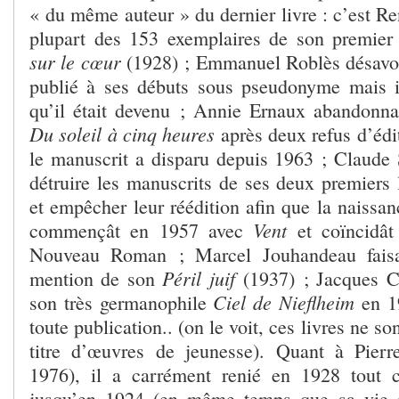
« du même auteur » du dernier livre : c’est Re
plupart des 153 exemplaires de son premier
sur le cœur
(1928) ; Emmanuel Roblès désav
publié à ses débuts sous pseudonyme mais i
qu’il était devenu ; Annie Ernaux abandonna
Du soleil à cinq heures
après deux refus d’édit
le manuscrit a disparu depuis 1963 ; Claude 
détruire les manuscrits de ses deux premiers 
et empêcher leur réédition afin que la naissa
Vent
commençât en 1957 avec
et coïncidât
Nouveau Roman ; Marcel Jouhandeau faisan
Péril juif
mention de son
(1937) ; Jacques C
Ciel de Nieflheim
son très germanophile
en 19
toute publication.. (on le voit, ces livres ne so
titre d’œuvres de jeunesse). Quant à Pierr
1976), il a carrément renié en 1928 tout c
jusqu’en 1924 (en même temps que sa vie an