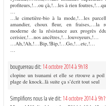
profiteurs,!…ou çà,!…les à rien foutres,!…qu
…
…le cimetière-bio à la mode,!…les parcel
amandier, choux fleur, en fraises,…la r
moderne de la résistance aux progrès éd
cerisier,!…nos ancêtres,!…louvoyeurs,!…
…Ah,!Ah,!…Bip,!Bip,!…Go,!…etc,!…
…
bouguereau dit:
14 octobre 2014 à 9h18
clopine un tsunami et elle se rtrouve a poil
plage de knock..là suite ça s’écrit tout seul
Simplifions nous la vie dit:
14 octobre 2014 à 9h1