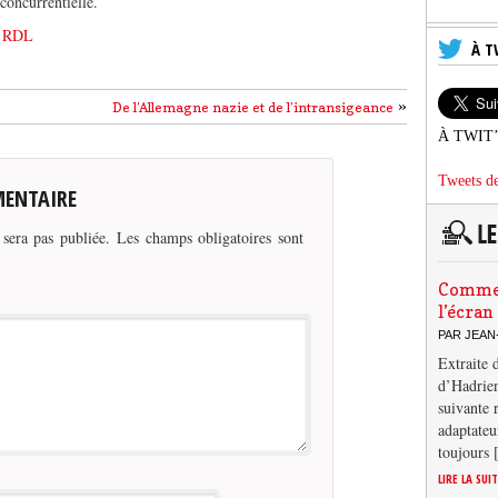
concurrentielle.
og RDL
À T
»
De l’Allemagne nazie et de l’intransigeance
À TWIT
Tweets de
MENTAIRE
 sera pas publiée.
Les champs obligatoires sont
Comment
l’écran
PAR JEAN
Extraite 
d’Hadrien
suivante 
adaptateu
toujours
LIRE LA SUI