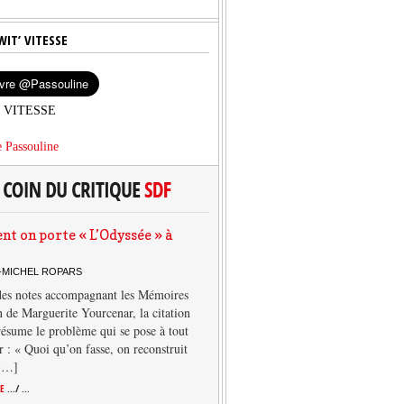
WIT’ VITESSE
’ VITESSE
 Passouline
 on porte « L’Odyssée » à
-MICHEL ROPARS
des notes accompagnant les Mémoires
 de Marguerite Yourcenar, la citation
résume le problème qui se pose à tout
r : « Quoi qu’on fasse, on reconstruit
 […]
TE
.../ ...