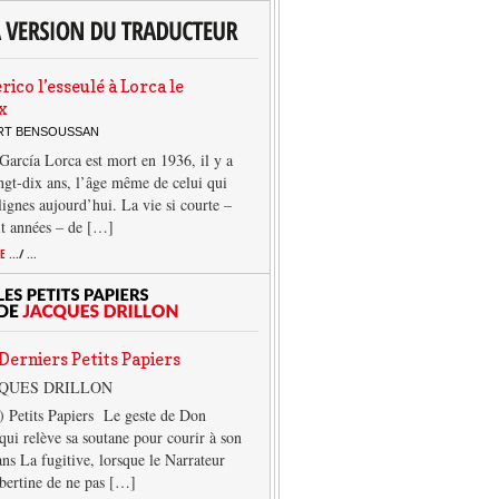
rico l’esseulé à Lorca le
x
ERT BENSOUSSAN
García Lorca est mort en 1936, il y a
ngt-dix ans, l’âge même de celui qui
 lignes aujourd’hui. La vie si courte –
it années – de […]
TE
.../ ...
Derniers Petits Papiers
CQUES DRILLON
) Petits Papiers Le geste de Don
qui relève sa soutane pour courir à son
ans La fugitive, lorsque le Narrateur
lbertine de ne pas […]