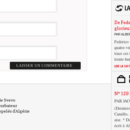
De Fede
glorieu
PAR ALB
Federico 
quatre-vi
trace ces
trente-hu
LIRE LA SUI
N° 129 
 de Svevo
PAR JA
turbateur
(Derniers
ppelés d’Algérie
Camillo, 
aise. * D
écrit à A