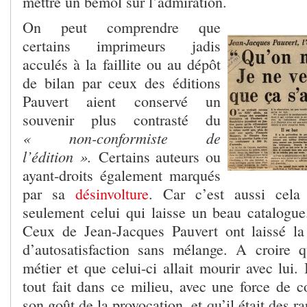
mettre un bémol sur l’admiration.
On peut comprendre que
certains imprimeurs jadis
acculés à la faillite ou au dépôt
de bilan par ceux des éditions
Pauvert aient conservé un
souvenir plus contrasté du
« non-conformiste de
l’édition ».
Certains auteurs ou
ayant-droits également marqués
par sa
désinvolture
. Car c’est aussi cela
seulement celui qui laisse un beau catalog
Ceux de Jean-Jacques Pauvert ont laissé la
d’autosatisfaction sans mélange. A croire qu
métier et que celui-ci allait mourir avec lui. I
tout fait dans ce milieu, avec une force de c
son goût de la provocation, et qu’il était des ra