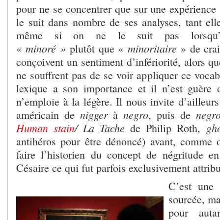
pour ne se concentrer que sur une expérience 
le suit dans nombre de ses analyses, tant ell
même si on ne le suit pas lorsqu’il 
minoré
»
minoritaire
«
plutôt que «
» de crai
conçoivent un sentiment d’infériorité, alors qu
ne souffrent pas de se voir appliquer ce vocab
lexique a son importance et il n’est guère
n’emploie à la légère. Il nous invite d’ailleur
nigger
negro
neg
américain de
à
, puis de
Human stain
/ La Tache
gh
de Philip Roth,
antihéros pour être dénoncé) avant, comme 
faire l’historien du concept de négritude en
Césaire ce qui fut parfois exclusivement attrib
C’est une 
sourcée, ma
pour auta