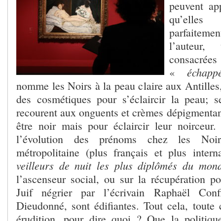
peuvent app
qu’elle
parfaiteme
l’auteur,
consa
échapp
«
nomme les Noirs à la peau claire aux Antilles
des cosmétiques pour s’éclaircir la peau; 
recourent aux onguents et crèmes dépigmentan
être noir mais pour éclaircir leur noirceur.
l’évolution des prénoms chez les Noi
métropolitaine (plus français et plus inter
veilleurs de nuit les plus diplômés du mo
l’ascenseur social, ou sur la récupération p
Juif négrier par l’écrivain Raphaël Conf
Dieudonné, sont édifiantes. Tout cela, toute c
érudition, pour dire quoi ? Que la politiqu