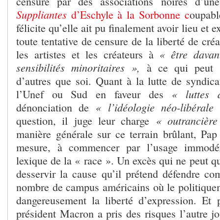
censure par des associations noires d’une
Suppliantes
d’Eschyle à la Sorbonne c
oupab
félicite qu’elle ait pu finalement avoir lieu et 
toute tentative de censure de la liberté de cré
« être davan
les artistes et les créateurs à
sensibilités minoritaires »,
à ce qui peut 
d’autres que soi. Quant à la lutte de syndica
« luttes 
l’Unef ou Sud en faveur des
« l’idéologie néo-libéral
dénonciation de
« outrancièr
question, il juge leur charge
manière générale sur ce terrain brûlant, Pap
mesure, à commencer par l’usage immodér
lexique de la « race ». Un excès qui ne peut qu
desservir la cause qu’il prétend défendre co
nombre de campus américains où le politiqueme
dangereusement la liberté d’expression. Et 
président Macron a pris des risques l’autre j