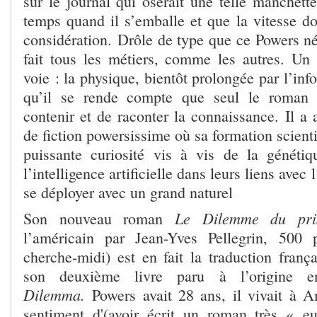
sur le journal qui oserait une telle manchette
temps quand il s’emballe et que la vitesse do
considération. Drôle de type que ce Powers né
fait tous les métiers, comme les autres. Un s
voie : la physique, bientôt prolongée par l’inf
qu’il se rende compte que seul le roman é
contenir et de raconter la connaissance. Il a 
de fiction powersissime où sa formation scienti
puissante curiosité vis à vis de la génétiq
l’intelligence artificielle dans leurs liens avec 
se déployer avec un grand naturel
Le Dilemme du pris
Son nouveau roman
l’américain par Jean-Yves Pellegrin, 500 
cherche-midi) est en fait la traduction franç
son deuxième livre paru à l’origine
Dilemma.
Powers avait 28 ans, il vivait à A
sentiment d'(avoir écrit un roman très « e