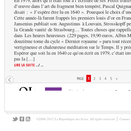
En 1979, alors qu’il était tout à l’écriture de ses Petits traité
d’œuvre dans l’art du fragment bien tempéré, Pascal Quigna
disait : « J’espère être lu en 1640 ». Pourquoi le choix d’une
Cette année-là furent frappés les premiers louis d’or en Fran
Jansenius publiait son Augustinus à Louvain, Strosskopff pe
la Grande vanité de Strasbourg… Toutes choses que rappelle
dans Les heures heureuses (229 pages, 19,90 euros, Albin M
douzième tome du cycle « Dernier royaume » paru tout réc
vertigineuse et chaleureuse méditation sur le Temps. Il y préc
Espérer que soit lu en 1640 ce qu’on écrit en 1979, c’était inv
pas la […]
LIRE LA SUITE
.../ ...
PAGE
1
2
3
4
5
»
©2006-2012 La République des livres. All rights reserved
Contact