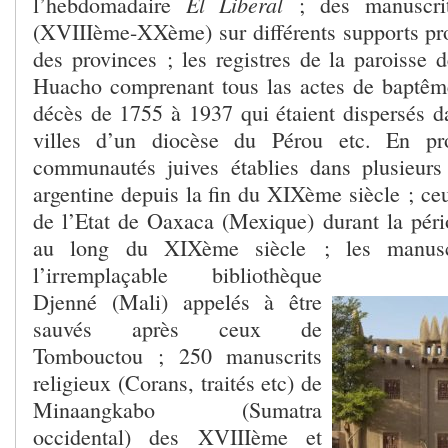
El Liberal
l’hebdomadaire
; des manuscrit
(XVIIIème-XXème) sur différents supports pro
des provinces ; les registres de la paroisse
Huacho comprenant tous las actes de baptêm
décès de 1755 à 1937 qui étaient dispersés d
villes d’un diocèse du Pérou etc. En pro
communautés juives établies dans plusieurs
argentine depuis la fin du XIXème siècle ; ce
de l’Etat de Oaxaca (Mexique) durant la pério
au long du XIXème siècle ; les manuscr
l’irremplaçable
bibliothèque
Djenné (Mali) appelés à être
sauvés après ceux de
Tombouctou ; 250 manuscrits
religieux (Corans, traités etc) de
Minaangkabo (Sumatra
occidental) des XVIIIème et