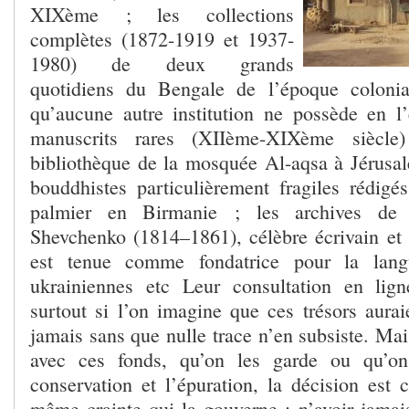
XIXème ; les collections
complètes (1872-1919 et 1937-
1980) de deux grands
quotidiens du Bengale de l’époque colonial
qu’aucune autre institution ne possède en l
manuscrits rares (XIIème-XIXème siècle
bibliothèque de la mosquée Al-aqsa à Jérusa
bouddhistes particulièrement fragiles rédigés
palmier en Birmanie ; les archives de 
Shevchenko (1814–1861), célèbre écrivain et 
est tenue comme fondatrice pour la langu
ukrainiennes etc Leur consultation en lign
surtout si l’on imagine que ces trésors aurai
jamais sans que nulle trace n’en subsiste. Mai
avec ces fonds, qu’on les garde ou qu’on 
conservation et l’épuration, la décision est 
même crainte qui la gouverne : n’avoir jamais