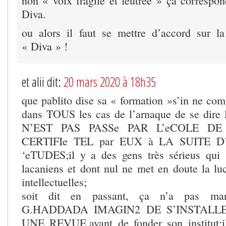
non « voix fragile et feutrée » ça correspon
Diva.
ou alors il faut se mettre d’accord sur l
« Diva » !
et alii dit:
20 mars 2020 à 18h35
que pablito dise sa « formation »s’in ne com
dans TOUS les cas de l’arnaque de se di
N’EST PAS PASSe PAR L’eCOLE DE
CERTIFIe TEL par EUX à LA SUITE 
‘eTUDES;il y a des gens très sérieus qui 
lacaniens et dont nul ne met en doute la luc
intellectuelles;
soit dit en passant, ça n’a pas mar
G.HADDADA IMAGIN2 DE S’INSTALL
UNE REVUE,avant de fonder son institut;il