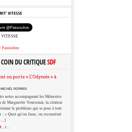
WIT’ VITESSE
’ VITESSE
 Passouline
 on porte « L’Odyssée » à
-MICHEL ROPARS
des notes accompagnant les Mémoires
 de Marguerite Yourcenar, la citation
résume le problème qui se pose à tout
r : « Quoi qu’on fasse, on reconstruit
 […]
TE
.../ ...