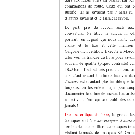
compagnons de route. Ceux qui ont co
justifié. Ils ne savaient pas ? Mais 
d’autres savaient et le faisaient savoir.
Le parti pris du recueil saute au
couverture. Ni titre, ni auteur, ni éd
portrait, un regard qui nous hante dè
croise et le fixe et cette mentio
Grigorievitch Jeltikov. Exécuté à Mosco
aller voir la tranche du livre pour savo
souvent de qualité (piqué, contraste) ca
18x24cm. Tout est très précis : nom, ori
ans, d’autres sont à la fin de leur vie, il
J’accuse
est d’autant plus terrible que l
toujours, on les entend déjà, pour sou
documenter le crime de masse. Les artisans
en activant l’entreprise d’oubli des co
jamais !
Dans sa critique du livre
, le grand sla
étrusques soit à
« des masques d’outre-t
semblables aux milliers de masques tous
visitant le musée des masques Nô. On ne 