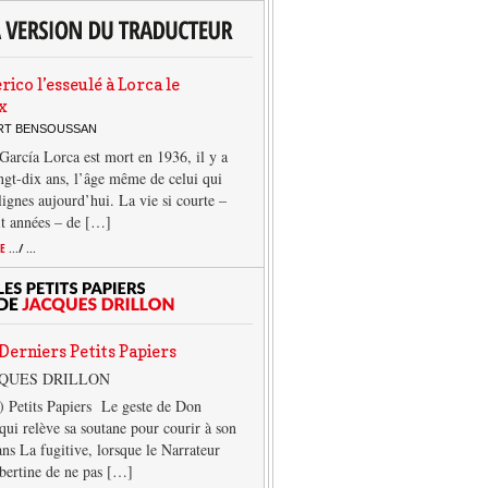
rico l’esseulé à Lorca le
x
ERT BENSOUSSAN
García Lorca est mort en 1936, il y a
ngt-dix ans, l’âge même de celui qui
 lignes aujourd’hui. La vie si courte –
it années – de […]
TE
.../ ...
Derniers Petits Papiers
CQUES DRILLON
) Petits Papiers Le geste de Don
qui relève sa soutane pour courir à son
ans La fugitive, lorsque le Narrateur
lbertine de ne pas […]