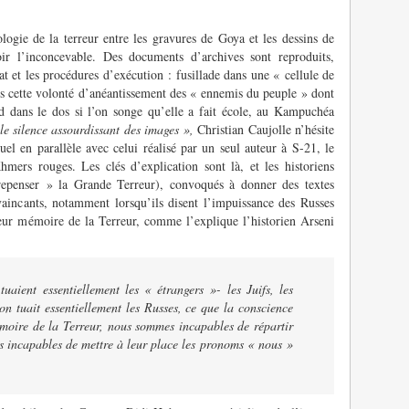
ogie de la terreur entre les gravures de Goya et les dessins de
ir l’inconcevable. Des documents d’archives sont reproduits,
t et les procédures d’exécution : fusillade dans une « cellule de
 cette volonté d’anéantissement des « ennemis du peuple » dont
id dans le dos si l’on songe qu’elle a fait école, au Kampuchéa
le silence assourdissant des images »,
Christian Caujolle n’hésite
suel en parallèle avec celui réalisé par un seul auteur à S-21, le
hmers rouges. Les clés d’explication sont là, et les historiens
epenser » la Grande Terreur), convoqués à donner des textes
aincants, notamment lorsqu’ils disent l’impuissance des Russes
leur mémoire de la Terreur, comme l’explique l’historien Arseni
tuaient essentiellement les « étrangers »- les Juifs, les
on tuait essentiellement les Russes, ce que la conscience
moire de la Terreur, nous sommes incapables de répartir
s incapables de mettre à leur place les pronoms « nous »