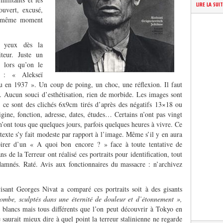
LIRE LA SUI
uvert, excusé,
au même moment
x yeux dès la
iteur. Juste un
s lors qu’on le
n : « Alekseï
u en 1937 ». Un coup de poing, un choc, une réflexion. Il faut
ir. Aucun souci d’esthétisation, rien de morbide. Les images sont
r ce sont des clichés 6x9cm tirés d’après des négatifs 13×18 ou
gine, fonction, adresse, dates, études… Certains n’ont pas vingt
s n’ont tous que quelques jours, parfois quelques heures à vivre. Ce
e texte s’y fait modeste par rapport à l’image. Même s’il y en aura
pirer d’un « A quoi bon encore ? » face à toute tentative de
 de la Terreur ont réalisé ces portraits pour identification, tout
ndamnés. Raté. Avis aux fonctionnaires du massacre : n’archivez
visant Georges Nivat a comparé ces portraits soit à des gisants
ombe, sculptés dans une éternité de douleur et d’étonnement »,
 blancs mais tous différents que l’on peut découvrir à Tokyo en
saurait mieux dire à quel point la terreur stalinienne ne regarde