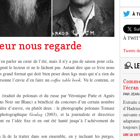
À T
À TWIT
eur nous regarde
Tweets de
en parler au cœur de l’été, mais il n’y a pas de saison pour cela.
apent le lecteur et ne le lâchent pas. Autant dire que ce livre nous
s grand format qui doit bien peser deux kgs mais qui n’a rien du
personne l’envie d’en faire un
coffee table book.
Vu le contenu, ce
Comment
l’écran
PAR JEAN
8
(traduit du polonais et du russe par Véronique Patte et Agnès
ns Noir sur Blanc) a bénéficié du concours d’un certain nombre
Extraite 
maître d’œuvre, ou plutôt deux : le photographe polonais Tomasz
d’Hadrien
 photographique
Goulag
(2003), et la journaliste et directrice
suivante 
ont eu l’idée fixe et en ont été hanté jusqu’à l’achèvement du
adaptateu
toujours
LIRE LA SUI
s là de la traiter dans son ensemble, en y incluant les purges,