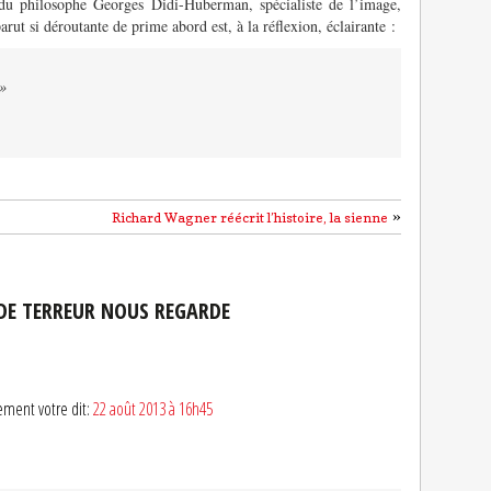
du philosophe Georges Didi-Huberman, spécialiste de l’image,
rut si déroutante de prime abord est, à la réflexion, éclairante :
 »
»
Richard Wagner réécrit l’histoire, la sienne
DE TERREUR NOUS REGARDE
sement votre dit:
22 août 2013 à 16h45