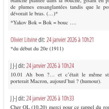
blanche plantée dans la bouche, gisant en pl
de plumes ensanglantées tandis que le po
dévorait le bras. (…)*
*Yakov Bok = Bok = bouc ….
Olivier Litvine
dit:
24 janvier 2026 à 10h21
*du début du 20e (1911)
J J-J dit:
24 janvier 2026 à 10h24
10.01 Ah bon ?… et c’était le même st
porterait Macron, aujourd’hui ? (humour).
J J-J dit:
24 janvier 2026 à 10h33
Cher OL (10.20) merci pour ce rappel du