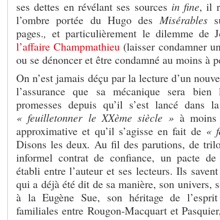
in fine
ses dettes en révélant ses sources
, il
Misérables
l’ombre portée du Hugo des
s
,
pages.
et particulièrement le dilemme de J
l’affaire Champmathieu
(laisser condamner un
ou se dénoncer et être condamné au moins à pe
On n’est jamais déçu par la lecture d’un nouv
l’assurance que sa mécanique sera bien h
promesses depuis qu’il s’est lancé dans la
« feuilletonner le XXème siècle »
à moins q
« f
approximative et qu’il s’agisse en fait de
.
Disons les deux
Au fil des parutions, de trilo
informel contrat de confiance, un pacte de l
établi entre l’auteur et ses lecteurs. Ils saven
qui a déjà été dit de sa manière, son univers, 
à la Eugène Sue, son héritage de l’espri
familiales entre Rougon-Macquart et Pasquier, i