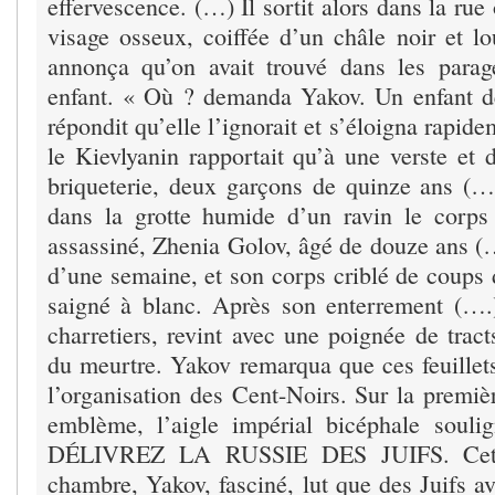
effervescence. (…) Il sortit alors dans la ru
visage osseux, coiffée d’un châle noir et lo
annonça qu’on avait trouvé dans les parag
enfant. « Où ? demanda Yakov. Un enfant d
répondit qu’elle l’ignorait et s’éloigna rapid
le Kievlyanin rapportait qu’à une verste et 
briqueterie, deux garçons de quinze ans (…
dans la grotte humide d’un ravin le corps
assassiné, Zhenia Golov, âgé de douze ans (
d’une semaine, et son corps criblé de coups 
saigné à blanc. Après son enterrement (….)
charretiers, revint avec une poignée de tract
du meurtre. Yakov remarqua que ces feuillets
l’organisation des Cent-Noirs. Sur la premièr
emblème, l’aigle impérial bicéphale souli
DÉLIVREZ LA RUSSIE DES JUIFS. Cette
chambre, Yakov, fasciné, lut que des Juifs a