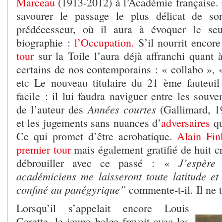
Marceau
(1913-2012) à l’Académie française. 
savourer le passage le plus délicat de s
prédécesseur, où il aura à évoquer le se
biographie :
l’Occupation.
S’il nourrit encor
tour
sur la Toile l’aura déjà affranchi quant 
certains de nos contemporains : « collabo », «
etc Le nouveau titulaire du 21 ème fauteuil
facile : il lui faudra naviguer entre les souve
Années courtes
de l’auteur des
(Gallimard, 1
et les jugements sans nuances d’
adversaires
qu
Ce qui promet d’être acrobatique.
Alain Fin
premier tour
mais également gratifié de huit cr
J’espère
débrouiller avec ce passé : «
académiciens me laisseront toute latitude et
confiné au panégyrique”
commente-t-il.
Il ne 
Lorsqu’il s’appelait encore Louis
Carette, le jeune belge frayait avec les