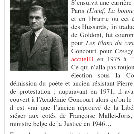
S’ensuivit une carrière
(L’œuf, La bonn
Paris
et en librairie où cet 
des Hussards, fin tradu
de Goldoni, fut couro
Les Elans du cœ
pour
Creez
Goncourt pour
accueilli
en 1975 à l
Ce qui n’alla pas toujo
élection sous la Co
démission du poète et ancien résistant Pier
de protestation ; auparavant en 1971, il av
couvert à l’Académie Goncourt alors qu’on le
il est vrai que l’ancien réprouvé de la Libé
siéger aux cotés de Françoise Mallet-Joris, f
ministre belge de la Justice en 1946…